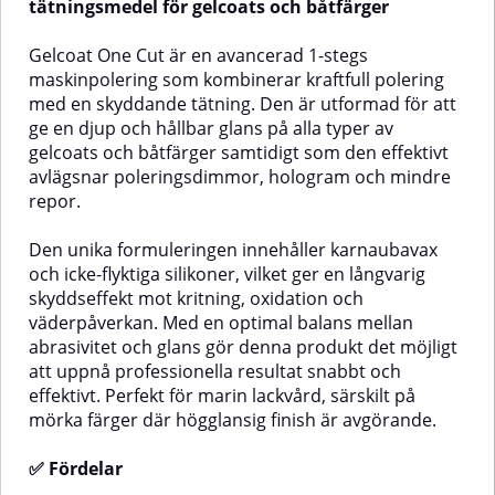
poleringsprocess där kraftfull
och känsliga gelcoats eller
tätningsmedel för gelcoats och båtfärger
rekonditionering
båtfärger där finishen är extra
krävs.Produkten fungerar även
viktig.✅ Fördelar med Gelcoat
Gelcoat One Cut är en avancerad 1-stegs
utmärkt på mörka gelcoats och
Micro Cut & FinishPolerar och
maskinpolering som kombinerar kraftfull polering
färger och har låg damm- och
skyddar i ett steg – sparar tid och
med en skyddande tätning. Den är utformad för att
sprayutveckling för en renare och
ger professionellt resultat.Briljant,
mer effektiv arbetsmiljö. Gelcoat
spegelblank glans – även under
ge en djup och hållbar glans på alla typer av
Ultra Heavy Cut är fri från
stark belysning och på mörka
gelcoats och båtfärger samtidigt som den effektivt
silikonoljor och säker att använda
färger.Lättarbetad – dammfri, lätt
avlägsnar poleringsdimmor, hologram och mindre
inför efterföljande
att torka av.Tidsbesparande –
repor.
ytbehandlingar och
inget behov av separat vax eller
förseglingar.✅ Fördelar med
tätning.Långvarigt skydd – tack
Gelcoat Ultra Heavy CutExtremt
vare carnaubavax ger den hållbar
Den unika formuleringen innehåller karnaubavax
hög slipgrad – Tar bort djupa
glans och
och icke-flyktiga silikoner, vilket ger en långvarig
repor, oxidering och kraftiga
försegling.AnvändningsområdenFör
skyddseffekt mot kritning, oxidation och
skavmärkenFörbereder ytan –
borttagning av hologram, dis och
väderpåverkan. Med en optimal balans mellan
Perfekt som första steg innan
mikrorepor från gelcoat och
finare polering och
båtfärger.Perfekt för båtar med
abrasivitet och glans gör denna produkt det möjligt
förseglingLång arbetstid – Kan
känsliga eller mörka ytor.Slutsteg
att uppnå professionella resultat snabbt och
poleras under längre tid utan att
i poleringsprocessen, där du vill
effektivt. Perfekt för marin lackvård, särskilt på
torka ut eller damma
kombinera finish och skydd.Så
mörka färger där högglansig finish är avgörande.
kraftigtSilikonfri – Säker att
använder du Gelcoat Micro Cut &
använda inför lackering och
FinishFörberedelse:Skaka flaskan
ytbehandlingLåg damm- och
väl.Säkerställ att ytan är ren och
✅ Fördelar
sprayutveckling – För en renare
sval.Applicering:Applicera 5