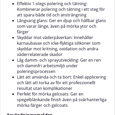
och mer kontrollerad
ärtstora droppar på en Micro Cut
Effektiv 1-stegs polering och tätning:
arbetsprocessAnvändningsområdenMycket
Pad (hård).Använd excentrisk
Kombinerar polering och tätning i ett steg för
hårt väderbitna, oxiderade och
polermaskin.Polering:Sprid
att spara både tid och ansträngning
grånade gelcoatytskiktKraftigt
produkten vid låg hastighet.Öka
slitna eller skadade
till högsta hastighet och arbeta i
Långvarig glans: Ger en djup och hållbar glans
båtfärgerFörberedelse av ytor
korsmönster för jämn
som varar länge, även på mörka ytor och
inför finpolering och skyddande
finish.Efterbehandling:Torka av
färger
behandlingarRekommenderad
rester med mikrofiberduk (Polish
Skyddar mot väderpåverkan: Innehåller
användningApplicering: Använd
& Sealing Towel).Ingen ytterligare
karnaubavax och icke-flyktiga silikoner som
en roterande eller excentrisk
vaxning behövs.⚠️ Viktigt att
polermaskinDosering: Applicera
skyddar mot kritning, oxidation och andra
tänka påAnvänd inte på heta
fem ärtstora droppar på en
ytor.Testa alltid på liten yta
väderrelaterade skador
lämplig polerrondell (Heavy Cut
först.Förvaras frostfritt och
Låg damm- och sprayutveckling: Ger en ren
Pad, Lambswool Pad kort eller
skyddat från
och dammfri arbetsmiljö under
Twisted Wool Pad)Polering:Börja
överhettning.Undvik på omålad
på låg hastighet för att sprida
poleringsprocessen
plast och gummilister.Med
produktenÖka därefter till max
Gelcoat Micro Cut & Finish får du
Lätt att använda och ta bort: Enkel applicering
1000 rpm (roterande) eller högsta
det bästa av två världar –
och lätt att torka av för ett professionellt
inställning (excentrisk)Avslutning:
professionell finpolering och
resultat utan komplikationer
Torka bort rester med en ren
försegling i ett enda steg. Idealisk
Perfekt för mörka gelcoats: Ger en
polish- och
för dig som vill ha maximal glans
tätningsdukEfterbehandling: På
spegelblänkande finish även på svårhanterliga
med minimalt arbete!
mörka ytor – använd Gelcoat
mörka färger och gelcoats
Micro Cut vid behov. För
långvarigt skydd, försegla med