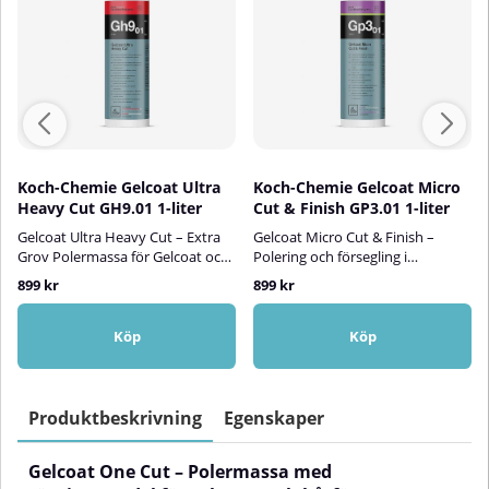
Koch-Chemie Gelcoat Ultra
Koch-Chemie Gelcoat Micro
Heavy Cut GH9.01 1-liter
Cut & Finish GP3.01 1-liter
Gelcoat Ultra Heavy Cut – Extra
Gelcoat Micro Cut & Finish –
Grov Polermassa för Gelcoat och
Polering och försegling i
BåtfärgerGelcoat Ultra Heavy Cut
ett!Gelcoat Micro Cut & Finish är
899 kr
899 kr
är en högpresterande och
ett avancerat polermedel särskilt
extremt slipande maskinpolish,
utvecklat för att ge din båt en
speciellt framtagen för att
spegelblank yta med långvarigt
Köp
Köp
återställa hårt väderbitna och
skydd – i ett enda
slitna gelcoatytskikt samt
arbetsmoment. Den kombinerar
båtfärger. Den tar effektivt bort
högpresterande slipmedel för att
oxidering, djupa repor och
ta bort hologram, polerrester och
Produktbeskrivning
Egenskaper
kraftiga skavmärken, exempelvis
fina repor, tillsammans med
från stänkskärmar, och är idealisk
carnaubavax som tätar och
Gelcoat One Cut – Polermassa med
som första steg i en
skyddar ytan. Perfekt för mörka