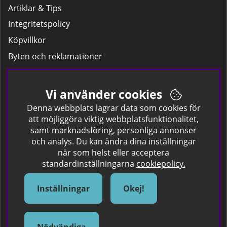
Artiklar & Tips
Integritetspolicy
Köpvillkor
Byten och reklamationer
Leverans
Hitta färgkoden på bilen.
Vi använder cookies
Företagskund
Denna webbplats lagrar data som cookies för
att möjliggöra viktig webbplatsfunktionalitet,
samt marknadsföring, personliga annonser
Om oss
och analys. Du kan ändra dina inställningar
när som helst eller acceptera
Kontakta oss
standardinställningarna
cookiepolicy.
Om Spraycan
IKEA Färger
Inställningar
Okej!
Sök Säkerhetsdatablad
Samarbete / Dyhrs Garage