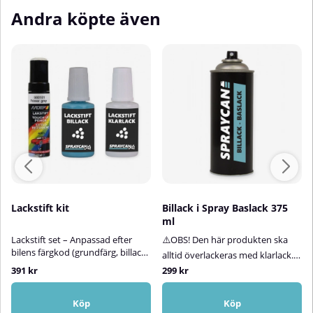
Andra köpte även
Lackstift kit
Billack i Spray Baslack 375
ml
Lackstift set – Anpassad efter
⚠️OBS! Den här produkten ska
bilens färgkod (grundfärg, billack
alltid överlackeras med klarlack.
+ klarlack)Med vårt lättanvända
Klarlack ingår inte i
391 kr
299 kr
lackstiftskit får du en mycket god
produkten.Billack på sprayburk –
färgmatchning efter bilens unika
baslack för både metallic- och
färgkod – komplett med både
Köp
Köp
solida kulörerLetar du efter rätt