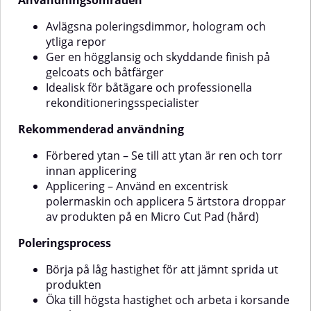
Användningsområden
Gelcoat Finish, Marine Protective
Sealant eller Ceramic Boat Hull⚠️
Avlägsna poleringsdimmor, hologram och
Varningar/tänk påSkaka flaskan
ytliga repor
före användningTesta alltid på en
Ger en högglansig och skyddande finish på
liten yta förstAnvänd inte på heta
ytorFörvara produkten skyddad
gelcoats och båtfärger
från frost och värme
Idealisk för båtägare och professionella
rekonditioneringsspecialister
Rekommenderad användning
Förbered ytan – Se till att ytan är ren och torr
innan applicering
Applicering – Använd en excentrisk
polermaskin och applicera 5 ärtstora droppar
av produkten på en Micro Cut Pad (hård)
Poleringsprocess
Börja på låg hastighet för att jämnt sprida ut
produkten
Öka till högsta hastighet och arbeta i korsande