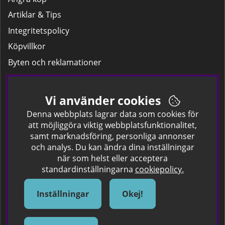
Artiklar & Tips
Integritetspolicy
Köpvillkor
Byten och reklamationer
Leverans
Hitta färgkoden på bilen.
Vi använder cookies
Företagskund
Denna webbplats lagrar data som cookies för
att möjliggöra viktig webbplatsfunktionalitet,
samt marknadsföring, personliga annonser
Om oss
och analys. Du kan ändra dina inställningar
när som helst eller acceptera
Kontakta oss
standardinställningarna
cookiepolicy.
Om Spraycan
IKEA Färger
Inställningar
Okej!
Sök Säkerhetsdatablad
Samarbete / Dyhrs Garage