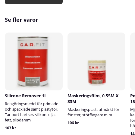
Se fler varor
Silicone Remover 1L
Maskeringsfilm, 0.55M X
Po
33M
1
Rengöringsmedel för primade
och spacklade samt plastytor.
Maskeringsplast, utmärkt för
Mj
Tar bort hartser, silikon, olja,
fönster, stötfångare m m.
ka
fett, slipdamm
fö
106 kr
hö
167 kr
14