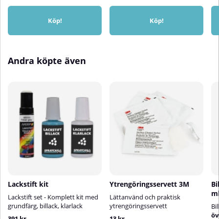
Köp!
Köp!
Andra köpte även
Lackstift kit
Ytrengöringsservett 3M
Bi
m
Lackstift set - Komplett kit med
Lättanvänd och praktisk
grundfärg, billack, klarlack
ytrengöringsservett
Bi
öv
391 kr
13 kr