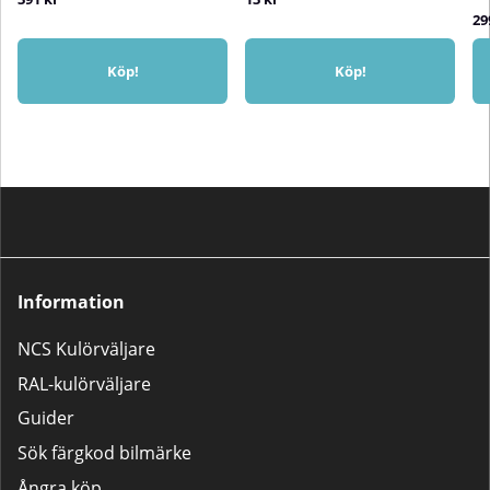
29
Köp!
Köp!
Information
NCS Kulörväljare
RAL-kulörväljare
Guider
Sök färgkod bilmärke
Ångra köp