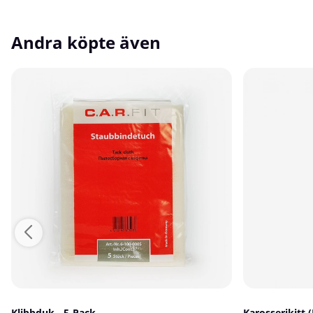
Andra köpte även
Klibbduk - 5-Pack
Karosserikitt 