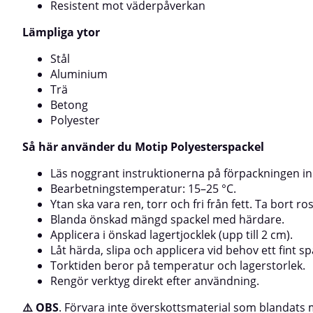
Resistent mot väderpåverkan
som blandats med härdare i burken.
Lämpliga ytor
Stål
Aluminium
Trä
Betong
Polyester
Så här använder du Motip Polyesterspackel
Läs noggrant instruktionerna på förpackningen i
Bearbetningstemperatur: 15–25 °C.
Ytan ska vara ren, torr och fri från fett. Ta bort r
Blanda önskad mängd spackel med härdare.
Applicera i önskad lagertjocklek (upp till 2 cm).
Låt härda, slipa och applicera vid behov ett fint spa
Torktiden beror på temperatur och lagerstorlek.
Rengör verktyg direkt efter användning.
⚠️ OBS
. Förvara inte överskottsmaterial som blandats 