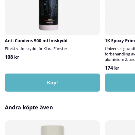
som effektivt sk
vibrationer.Anv
användas till en
annat:Tätning av 
flänsar och punk
bilkarosserier.R
skador i metall,
Anti Condens 500 ml Imskydd
1K Epoxy Prim
Används vid mont
tillbehör.Övriga 
Effektivt Imskydd för Klara Fönster
Universell grundf
tätning inom båt
förbehandling av s
108 kr
bästa resultat r
aluminium & ano
innan applicerin
174 kr
Köp!
Andra köpte även