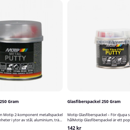
 250 Gram
Glasfiberspackel 250 Gram
rån Motip 2-komponent metallspackel
Motip Glasfiberspackel – För djupa 
eter i ytor av stål, aluminium, trä,
hålMotip Glasfiberspackel är ett pop
ster. Motip metallspackel är
användarvänligt 2K-spackel med my
142 kr