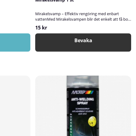
Mirakelsvamp – Effektiv rengöring med enbart
vattenMed Mirakelsvampen blir det enkelt att få bort
svåra fläckar utan att använda starka
15 kr
rengöringsmedel. Svampen är mediumhård och
fungerar utmärkt även på ojämna ytor.Den tar enkelt
Bevaka
bort tuschmärken, skomärken, te- och kaffefläckar i
muggar samt missfärgningar i diskhon. Perfekt att ha
hemma, på kontoret eller i andra miljöer där rena
ytor behövs.AnvändningFukta svampen lätt med
vatten innan användning och gnugga försiktigt på
den yta som ska rengöras.✅ Fördelar med
MirakelsvampGer glänsande rent resultat enbart
med vattenEffektiv även på ojämna ytorTar bort
svåra fläckar som tusch, skomärken, te- och
kafferingarEnkel och miljövänlig användning utan
kemikalierSpecifikationerStorlek: 10 x 6 x 4
cmMaterial: Melamin