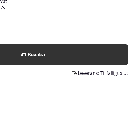
r
/
st
r
/
st
Bevaka
Leverans:
Tillfälligt slut