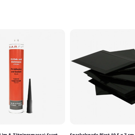
(Lim & Tätningsmassa) Svart
Spackelspade Plast 10.5 x 7 cm