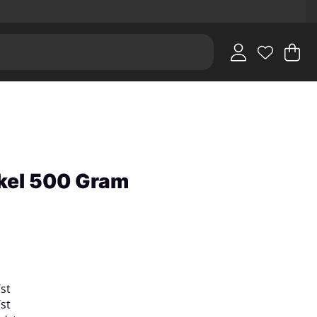
V
An
.
kel 500 Gram
/
st
/
st