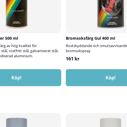
yddar mot fukt, smuts och
ändningsområdenKarosserikittet kan
 mängd olika ändamål, bland
fogar: Perfekt för överlappningar,
tsvetsningar på
eparationer: För mindre sprickor och
 plast och andra material.Montering:
er 500 ml
Bromsoksfärg Gul 400 ml
ering av bildelar och
applikationer: Även lämpat för
ärg av hög kvalitet för
Rostskyddande och smutsavvisande
bygge och industri.⚠️ Observera:För
tål, rostfritt stål, galvaniserat stål,
bromsokspray.
ekommenderas preliminära tester
diserad aluminium.
161 kr
g av hartsbaserade färger.
Köp!
Köp!