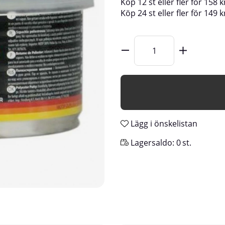
Köp
12 st
eller fler för
158
k
Köp
24 st
eller fler för
149
k
Lägg i önskelistan
Lagersaldo:
0
st.