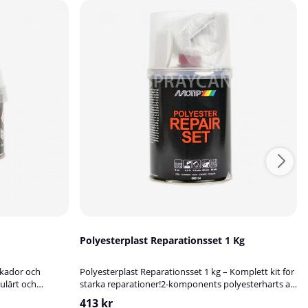
Polyesterplast Reparationsset 1 Kg
skador och
Polyesterplast Reparationsset 1 kg – Komplett kit för
ulärt och
starka reparationer!2-komponents polyesterharts att
cket goda
användas tillsammans med medföljande
413 kr