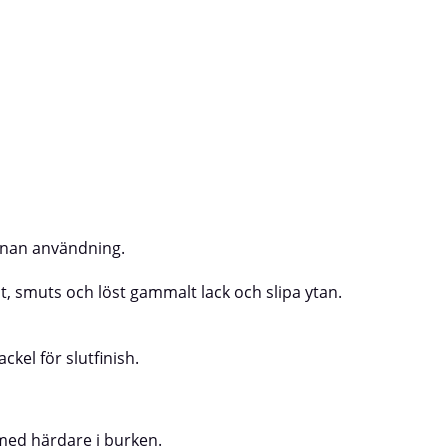
material som blandats med härdare 
nnan användning.
ost, smuts och löst gammalt lack och slipa ytan.
ckel för slutfinish.
med härdare i burken.