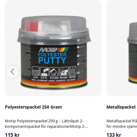
Polyesterspackel 250 Gram
Metallspackel
Motip Polyesterspackel 250 g – Lättslipat 2-
Metallspackel f
komponentspackel för reparationerMotip 2-
för mindre ojämnh
komponent polyesterspackel är ett högkvalitativt
betong och polye
115 kr
133 kr