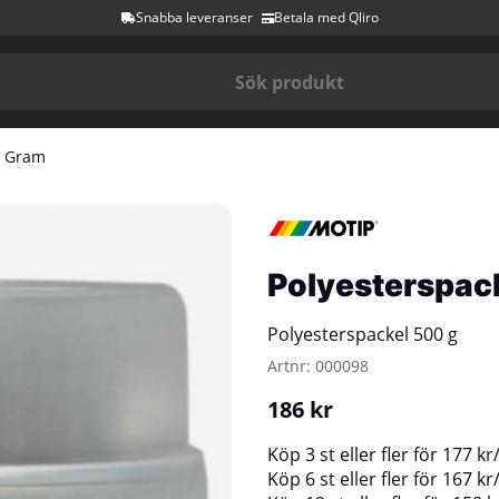
Snabba leveranser
Betala med Qliro
0 Gram
Polyesterspac
Polyesterspackel 500 g
Artnr:
000098
186
kr
Köp
3 st
eller fler för
177
kr
Köp
6 st
eller fler för
167
kr