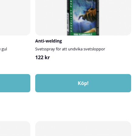
Anti-welding
 gul
Svetsspray för att undvika svetsloppor
122 kr
Köp!