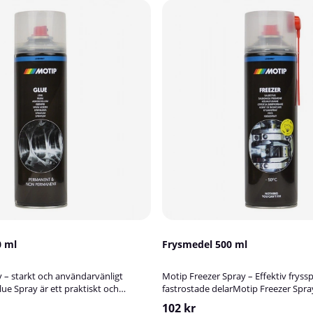
0 ml
Frysmedel 500 ml
 – starkt och användarvänligt
Motip Freezer Spray – Effektiv fryssp
ue Spray är ett praktiskt och
fastrostade delarMotip Freezer Spra
ylim som kan användas både för
högpresterande frysspray som snabb
102 kr