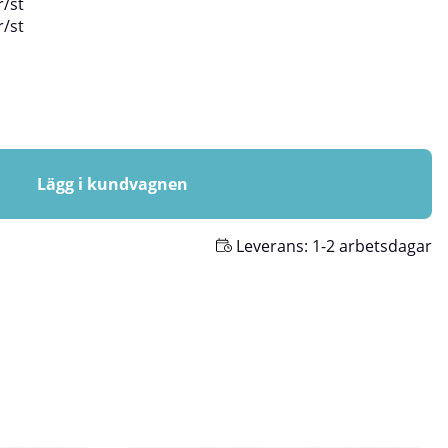
r
/
st
r
/
st
Lägg i kundvagnen
Leverans:
1-2 arbetsdagar