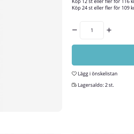
Köp
12 st
eller fler för
116
k
Köp
24 st
eller fler för
109
k
Lägg i önskelistan
Lagersaldo:
2
st.