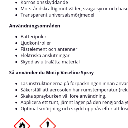
tillfällig bindnin
Korrosionsskyddande
10 min och press
Motståndskraftig mot väder, svaga syror och bas
flera lager.Efte
Transparent universalsmörjmedel
att vända burken
sekunder.
Användningsområden
Batteripoler
Ljudkontroller
Fästelement och antenner
Elektriska anslutningar
Skydd av ultralätta material
Så använder du Motip Vaseline Spray
Läs instruktionerna på förpackningen innan anvä
Säkerställ att aerosolen har rumstemperatur (rek.
Skaka sprayburken väl före användning.
Applicera ett tunt, jämnt lager på den rengjorda y
Optimal smörjning och skydd uppnås efter att lö