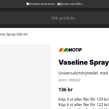
Snabba leveranser
Betala med Qliro
line Spray 500 ml
Vaseline Spra
Universalsmörjmedel med 
Artnr:
090302
136
kr
Köp
3 st
eller fler för
129
kr
Köp
6 st
eller fler för
122
kr