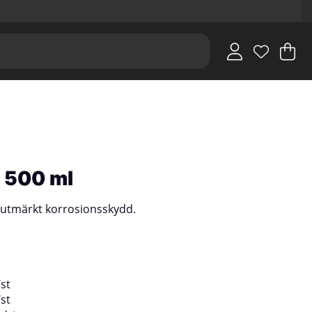
V
An
.
y 500 ml
utmärkt korrosionsskydd.
/
st
/
st