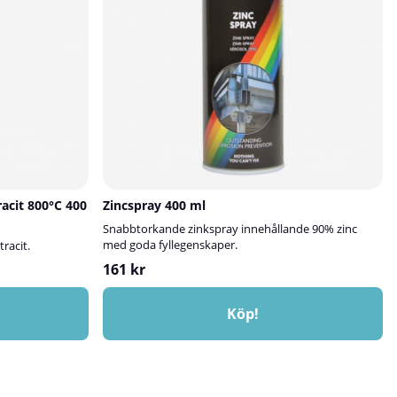
lagningen skydd
ens ålder och
n.Läs mer om hur
tsguide!
acit 800°C 400
Zincspray 400 ml
Snabbtorkande zinkspray innehållande 90% zinc
med goda fyllegenskaper.
racit.
161 kr
Köp!