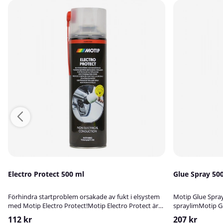
Electro Protect 500 ml
Glue Spray 50
Förhindra startproblem orsakade av fukt i elsystem
Motip Glue Spray
med Motip Electro Protect!Motip Electro Protect är
spraylimMotip Gl
ett vatten- och fuktavvisande skydd för elektriska
mångsidigt spra
112 kr
207 kr