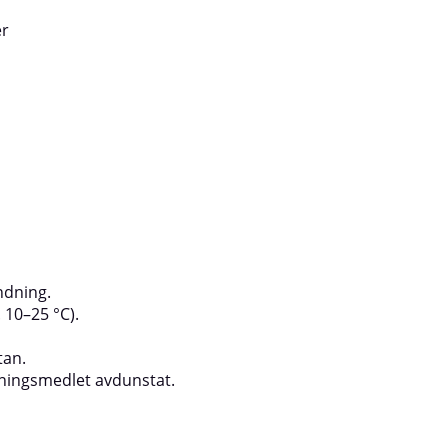
g: behandla endast en yta, låt torka 5–
a ihop.Vid porösa ytor: applicera
er
r användning, rengör ventilen genom
 upp och ner och spraya i ca 5
ndning.
 10–25 °C).
tan.
sningsmedlet avdunstat.