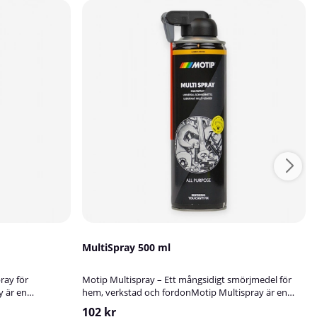
MultiSpray 500 ml
ray för
Motip Multispray – Ett mångsidigt smörjmedel för
y är en
hem, verkstad och fordonMotip Multispray är en
t kyler ner
effektiv universalolja med smörjande, rengörande
102 kr