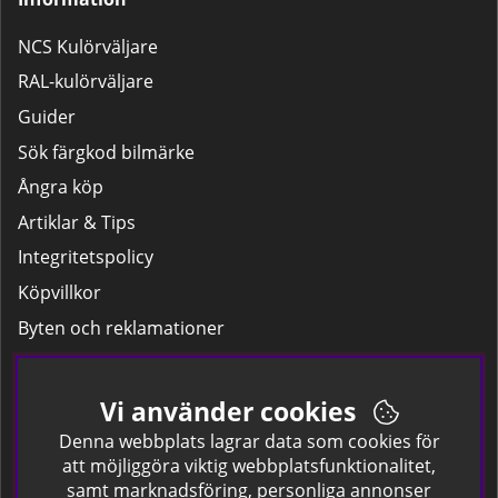
NCS Kulörväljare
RAL-kulörväljare
Guider
Sök färgkod bilmärke
Ångra köp
Artiklar & Tips
Integritetspolicy
Köpvillkor
Byten och reklamationer
Leverans
Hitta färgkoden på bilen.
Vi använder cookies
Företagskund
Denna webbplats lagrar data som cookies för
att möjliggöra viktig webbplatsfunktionalitet,
samt marknadsföring, personliga annonser
Om oss