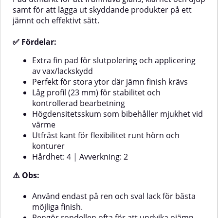
följsam polering runt
bibehåller hårdhet vid
samt för att lägga ut skyddande produkter på ett
kanterHårdhet: 4 | Avverkning:
värmeFlexibel, utfräst kant för
jämnt och effektivt sätt.
2⚠️ Obs:Använd endast på ren
bättre följsamhetHårdhet: 12 |
Avverkning: 5⚠️ Obs:Använd
och sval lack för bästa
resultat.Håll rondellen ren under
endast på sval yta för bästa
✅ Fördelar:
arbetet för att undvika släpp och
kontroll och resultat.Rengör
ojämn fördelning.💡
rondellen regelbundet för jämn
Extra fin pad för slutpolering och applicering
Tips:Kombinera med
effekt och längre livslängd.💡
av vax/lackskydd
förseglingsprodukter som
Tips:Kombinera med ett
Perfekt för stora ytor där jämn finish krävs
ceramiska skydd, vax eller
ettstegspolermedel för snabb
Låg profil (23 mm) för stabilitet och
finfinishpolish för maximal glans
och effektiv lackkorrigering med
och långvarig effekt. Rengör
hög glans.Rengör paden
kontrollerad bearbetning
rondellen regelbundet för att
regelbundet för att bibehålla
Högdensitetsskum som bibehåller mjukhet vid
hålla prestandan jämn.
avverkning och undvika mättnad.
värme
Utfräst kant för flexibilitet runt hörn och
konturer
Hårdhet: 4 | Avverkning: 2
⚠️ Obs:
Använd endast på ren och sval lack för bästa
möjliga finish.
Rengör rondellen ofta för att undvika ojämn