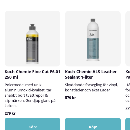
längre arbetspass.Det
poleringsarbeten.Det
högdensitetsbaserade skummet
högdensitetsbaserade skummet
behåller sin hårdhet och form
behåller sin hårdhet även vid
även vid uppvärmning, vilket ger
uppvärmning, vilket ger en jämn
en jämn och förutsägbar
och konsekvent avverkning
avverkning. Den utfrästa kanten
under hela arbetsprocessen. Den
ger förbättrad flexibilitet, vilket
särskilt utfrästa kanten ökar
gör rondellen enkel att arbeta
flexibiliteten och underlättar
med runt hörn, kanter och
polering runt kanter, hörn och
profiler.Med en hårdhet på 12
profiler utan att kompromissa
och avverkning på 5 är One Cut
med precisionen.Med en hårdhet
Pad idealisk för användning i
på 17 och avverkning på 9 är
kombination med
Heavy Cut Pad ett idealiskt val för
Koch-Chemie Fine Cut F6.01
Koch-Chemie ALS Leather
Ko
enstegspolermedel och perfekt
grovpolering där snabb
250 ml
Sealant 1-liter
P
för snabb rekonditionering där
defektborttagning prioriteras.✅
både korrigering och glans
Fördelar:Effektiv
Polermedel med unik
Skyddande försegling för vinyl,
Hå
eftersträvas.✅
grovpoleringsrondell för repor,
aluminiumoxid-kvalitet, tar
konstläder och äkta Läder
fö
Fördelar:Medelhård polerrondell
oxidering och tuffa defekterLåg
snabbt bort tvättrepor &
oc
579 kr
för enstegspoleringLämplig för
profil (23 mm) ger stabilitet och
slipmärken. Ger djup glans på
oc
lätt oxidering och mindre
minskar friktionSkum med hög
lacken.
22
reporLåg profil (23 mm) för
densitet för bibehållen hårdhet
279 kr
stabilitet och minskad
vid värmeUtfräst kant ger ökad
friktionSkum med hög densitet
flexibilitet vid hörn och
som bibehåller hårdheten vid
kanterHårdhet: 17 | Avverkning:
Köp!
Köp!