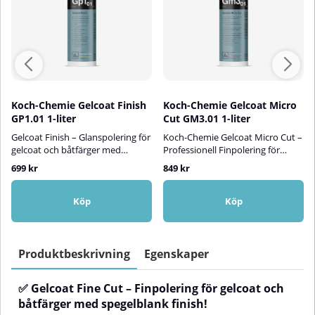
Koch-Chemie Gelcoat Finish
Koch-Chemie Gelcoat Micro
GP1.01 1-liter
Cut GM3.01 1-liter
Gelcoat Finish – Glanspolering för
Koch-Chemie Gelcoat Micro Cut –
gelcoat och båtfärger med
Professionell Finpolering för
skyddande effekt!Gelcoat Finish
Gelcoat och BåtfärgerKoch-
699 kr
849 kr
är en professionell glanspolish
Chemie Gelcoat Micro Cut är ett
som ger nytt liv åt lätt väderbitna
maskinpolermedel av
gelcoatytor och båtfärger.
premiumklass, utvecklat för att
Köp
Köp
Produkten förbättrar färgdjupet,
ge lätt väderbitna, matta eller
återställer glansen och ger en
oxiderade gelcoatytor nytt liv
spegelblank finish – samtidigt
med spegellik glans. Produkten
som den skyddar ytan mot
tar effektivt bort poleringsdis,
Produktbeskrivning
Egenskaper
smuts, UV-strålning och
hologram och mikrorepor och
väderpåverkan.✅ Fördelar med
skapar en perfekt grund för
✅ Gelcoat Fine Cut – Finpolering för gelcoat och
Gelcoat Finish:Återställer glans –
efterföljande skydd.✅Fördelar
Ger gelcoat och båtfärg sin
med Gelcoat Micro CutDjup glans
båtfärger med spegelblank finish!
ursprungliga lyster
– Återställer glans och färgdjup