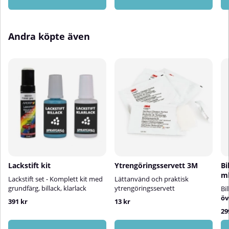
värmeUtfräst kant ger flexibilitet
9Hållbar och lätt att kontrollera
vid kanter och konturerHårdhet:
vid krävande polering⚠️
12 | Avverkning: 5⚠️ Obs:Använd
Obs:Använd endast på sval yta
på sval yta för bästa kontroll och
för att undvika
Andra köpte även
resultat.Rengör rondellen
överhettning.Rengör rondellen
regelbundet för jämn avverkning
mellan sektionerna för jämn
och längre livslängd.💡
avverkning och förlängd
Tips:Kombinera One Cut Pad
livslängd.💡 Tips:För bästa
med ett enstegspolermedel för
resultat, kombinera Heavy Cut
snabb och effektiv korrigering
Pad med ett grovt polermedel ur
med hög glans. Rengör rondellen
Heavy Cut-serien. Rengör paden
mellan varje sektion med
regelbundet för att hålla
tryckluft eller borste för optimal
avverkningen konstant.
prestanda.
Lackstift kit
Ytrengöringsservett 3M
Bi
m
Lackstift set - Komplett kit med
Lättanvänd och praktisk
grundfärg, billack, klarlack
ytrengöringsservett
Bi
öv
391 kr
13 kr
29