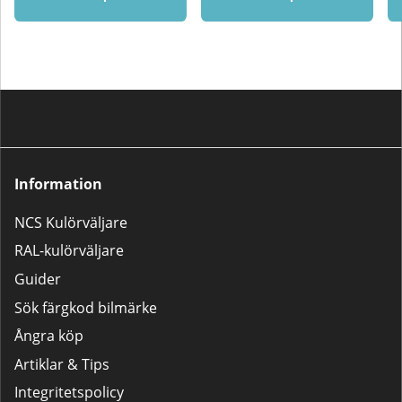
kompletterande produkter? Vi
rekommenderar då något av våra
populära 2K-lackpaket:Lilla
Lackpaketet – För mindre
bättringsarbeten som tanklock,
backspeglar m.m.Stora
Lackpaketet – För större
reparationer som dörrar,
kofångare och liknande.
Information
NCS Kulörväljare
RAL-kulörväljare
Guider
Sök färgkod bilmärke
Ångra köp
Artiklar & Tips
Integritetspolicy