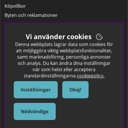
Köpvillkor
Byten och reklamationer
Leverans
Hitta färgkoden på bilen.
Vi använder cookies
Företagskund
Denna webbplats lagrar data som cookies för
att möjliggöra viktig webbplatsfunktionalitet,
samt marknadsföring, personliga annonser
Om oss
och analys. Du kan ändra dina inställningar
när som helst eller acceptera
Kontakta oss
standardinställningarna
cookiepolicy.
Om Spraycan
IKEA Färger
Inställningar
Okej!
Sök Säkerhetsdatablad
Samarbete / Dyhrs Garage
Nödvändiga