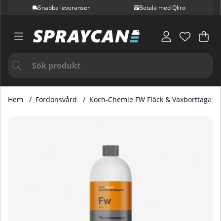
Snabba leveranser
Betala med Qliro
Var
Ant
.
Hem
Fordonsvård
Koch-Chemie FW Fläck & Vaxborttagare 1
Produktbilder Koch-Chemie FW Fläck & Vaxborttagare 1-lite