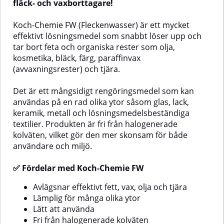
kvalitet.Den snabbverkande och
naturliga apelsinoljan gör Orange
fläck- och vaxborttagare!
djuprengörande formulan löser
Power både kraftfull och
effektivt upp ingrodd smuts och
skonsam samt lämnar efter sig en
Koch-Chemie FW (Fleckenwasser) är ett mycket
metallpartiklar samtidigt som
behaglig citrusdoft. Produkten är
effektivt lösningsmedel som snabbt löser upp och
den rengör fälgar och andra ytor
snabbverkande och idealisk för
tar bort feta och organiska rester som olja,
på djupet. Produkten är enkel att
användning inom fordonsvård,
applicera med spray och ger
verkstad, industri och andra
kosmetika, bläck, färg, paraffinvax
mycket hög effektivitet tack vare
områden där envisa rester
(avvaxningsrester) och tjära.
sin högteknologiska formula.SGA
behöver tas bort utan att skada
Performance Flygrostlösare
underlaget.✅ Fördelar med Koch-
Det är ett mångsidigt rengöringsmedel som kan
fungerar både som
Chemie Orange PowerEffektiv
flygrostborttagare och
mot lim, tjära, tuggummi, fett,
användas på en rad olika ytor såsom glas, lack,
fälgrengöring, vilket gör den till
olja och liknandeSnabbt
keramik, metall och lösningsmedelsbeständiga
ett effektivt val för både
verkande med långsam
textilier. Produkten är fri från halogenerade
nAnvänd
professionella användare och
avdunstning för bästa
kolväten, vilket gör den mer skonsam för både
entusiaster som vill hålla fordon
effektInnehåller naturliga
användare och miljö.
och utrustning rena och
apelsinoljorLämnar en behaglig
välunderhållna.✅ FördelarTar
apelsindoftEnkel att använda –
bort flygrost, bromsdamm och
bara applicera, låt verka och
✅ Fördelar med Koch-Chemie FW
järnpartiklarExtremt effektiv och
torka
snabbverkande
avAnvändningsområdenAnvänd
Avlägsnar effektivt fett, vax, olja och tjära
formulaKombinerad
Koch-Chemie Orange Power för
Lämplig för många olika ytor
flygrostborttagare och
att ta bort:Lim- och klisterrester
Lätt att använda
fälgrengöringFungerar på både
(t.ex. från dekaler, tejp,
fälgar och däckDjuprengörande
etiketter)Gummi- och
Fri från halogenerade kolväten