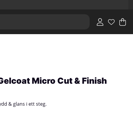
V
An
.
elcoat Micro Cut & Finish
dd & glans i ett steg.