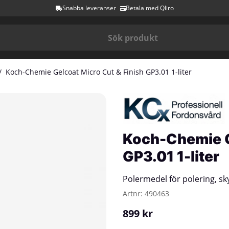
Snabba leveranser
Betala med Qliro
Koch-Chemie Gelcoat Micro Cut & Finish GP3.01 1-liter
1 1-liter
Koch-Chemie G
GP3.01 1-liter
Polermedel för polering, sky
Artnr:
490463
899
kr