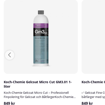
Koch-Chemie Gelcoat Micro Cut GM3.01 1-
Koch-Chemie Ge
liter
Koch-Chemie Gelcoat Micro Cut – Professionell
✅ Gelcoat Fine Cu
Finpolering för Gelcoat och BåtfärgerKoch-Chemie
båtfärger med sp
Gelcoat Micro Cut är ett maskinpolermedel av
en professionell 
849 kr
849 kr