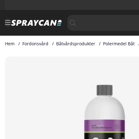
Hem
Fordonsvård
Båtvårdsprodukter
Polermedel Båt
Produktbilder Koch-Chemie Gelcoat Micro Cut & Finish GP3.0