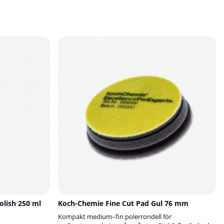
nar ytan ren,
Spraycan, där vi har recept för nästan alla
, och är därför
bilmodeller.Fyll i uppgifterna om din bil i fälten ovan
vändare och
– så blandar vi fram rätt färg åt dig! Är du osäker på
var du hittar färgkoden? Läs mer här.✅ Fördelar med
t smuts, fett och
Spraycans lackstiftEnkelt sätt att reparera småskador
 ytaLämnar ingen
i lackenSmidig penselflaska som är lätt att
t
hanteraBlandad efter bilens färgkod för en mycket
bra överensstämmelse med originalkulörenPrisvärt
t för rengöring,
alternativ till dyrare verkstadsbesök💡 Viktigt att
limning,
tänka påAlla våra lackstift ska alltid överlackeras med
klarlack. Det är klarlacken som ger lagningen skydd
produktion •
och glans. Den kan köpas separat.Bilens ålder och
BS!3M
skick kan påverka kulörmatchningen.Läs mer om hur
du använder lackstiftet i vår lackstiftsguide!
nfektionsmedel.
olish 250 ml
Koch-Chemie Fine Cut Pad Gul 76 mm
Kompakt medium–fin polerrondell för