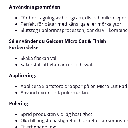
du bör se en jämn, spegelblank yta.Skydda:Förslut
skydd – applicera
ytan med ett förseglingsmedel för att behålla glansen
Protective Sealan
Användningsområden
och ge långt skydd mot smuts, UV och salt.⚠️
Tänk påAnvänd ej 
För borttagning av hologram, dis och mikrorepor 
Varningar & RådAnvänd ej på heta ytor.Testa alltid på
alltid på ett lite
en liten yta först.Undvik frost och hög värme vid
undvik extrem vä
Perfekt för båtar med känsliga eller mörka ytor.
förvaring.💡 Tips: Kombinera med Gelcoat Heavy Cut
professionell hög
Slutsteg i poleringsprocessen, där du vill kombine
eller Fine Cut som första steg på mer slitna ytor – och
för dig som vill å
avsluta med Micro Cut för ett felfritt, proffsigt
och säkert. Perf
Så använder du Gelcoat Micro Cut & Finish
slutresultat.
poleringsprocess
Förberedelse
:
Skaka flaskan väl.
Säkerställ att ytan är ren och sval.
Applicering:
Applicera 5 ärtstora droppar på en Micro Cut Pad 
Använd excentrisk polermaskin.
Polering
:
Sprid produkten vid låg hastighet.
Öka till högsta hastighet och arbeta i korsmönster
Efterbehandling: