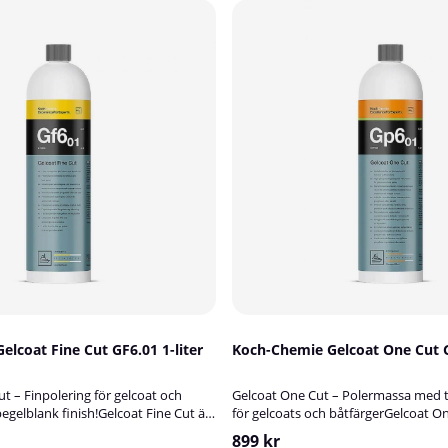
lcoat Fine Cut GF6.01 1-liter
Koch-Chemie Gelcoat One Cut G
t – Finpolering för gelcoat och
Gelcoat One Cut – Polermassa med 
egelblank finish!Gelcoat Fine Cut är
för gelcoats och båtfärgerGelcoat On
polish utvecklad för att återställa
avancerad 1-stegs maskinpolering 
899 kr