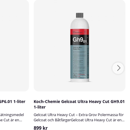
P6.01 1-liter
Koch-Chemie Gelcoat Ultra Heavy Cut GH9.01
1-liter
tätningsmedel
Gelcoat Ultra Heavy Cut – Extra Grov Polermassa för
e Cut är en
Gelcoat och BåtfärgerGelcoat Ultra Heavy Cut är en
som kombinerar
högpresterande och extremt slipande maskinpolish,
899 kr