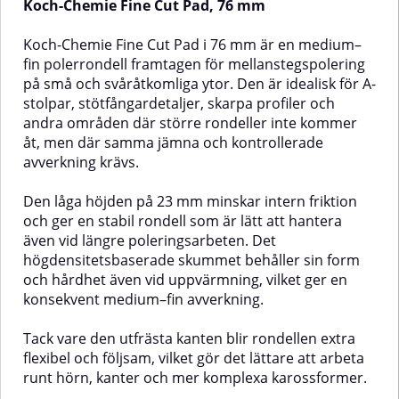
Koch-Chemie Fine Cut Pad, 76 mm
versionen en låg profil på 23 mm
och andra områden där större
som reducerar intern friktion och
rondeller inte kommer åt.Precis
ger ökad stabilitet vid polering.
som övriga pads i serien har den
Koch-Chemie Fine Cut Pad i 76 mm är en medium–
Det högdensitetsskum som
en låg profil på 23 mm, vilket
fin polerrondell framtagen för mellanstegspolering
rondellen är tillverkad av
minskar intern friktion och ger en
på små och svåråtkomliga ytor. Den är idealisk för A-
bibehåller sin hårdhet även vid
stabil rondell som är lätt att
stolpar, stötfångardetaljer, skarpa profiler och
uppvärmning, vilket säkerställer
kontrollera. Det
en jämn avverkning under hela
högdensitetsbaserade skummet
andra områden där större rondeller inte kommer
arbetet. Den utfrästa kanten ger
bibehåller sin mjukhet och
åt, men där samma jämna och kontrollerade
dessutom ökad flexibilitet och
struktur även vid värme och ger
avverkning krävs.
följsamhet runt kanter och
en konsekvent och jämn
profiler.Med en hårdhet på 12
finavverkning. Den utfrästa
och avverkning på 5 är denna
kanten ökar flexibiliteten och
Den låga höjden på 23 mm minskar intern friktion
rondell idealisk för att snabbt
hjälper rondellen att följa kurvor
och ger en stabil rondell som är lätt att hantera
korrigera lätt oxidering och
och profiler utan att skapa
även vid längre poleringsarbeten. Det
mindre repor samtidigt som den
ojämna ytor.Med en hårdhet på
högdensitetsbaserade skummet behåller sin form
ger god glans – allt i ett enda
10 och avverkning på 5 är denna
och hårdhet även vid uppvärmning, vilket ger en
steg.✅ Fördelar:Kompakt 76 mm-
pad optimal för slutstegspolering
rondell för trånga och detaljerade
där maximal glans och
konsekvent medium–fin avverkning.
ytorMedelhård pad för
hologramfri finish är målet.✅
ettstegspoleringLämplig för lätt
Fördelar:Liten, mjuk
Tack vare den utfrästa kanten blir rondellen extra
oxidering och mindre reporLåg
finpoleringspad för exakt
flexibel och följsam, vilket gör det lättare att arbeta
profil (23 mm) för stabilitet och
arbetePerfekt för hologram- och
kontrollHögdensitetsskum med
finreporborttagningOptimal för
runt hörn, kanter och mer komplexa karossformer.
bibehållen hårdhet vid
detaljer och trånga områdenLåg