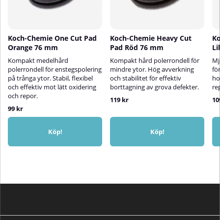
nya eller torra pads lätt med
mikrofiberduk.Poleringsdata:Cut:
polermedel innan användning.
9/10Gloss: 8/10För ett perfekt
Arbeta korsvis med medelhögt
slutresultat, avsluta med Autosol
tryck tills en tunn, genomskinlig
Dynamic Mirror Finish
Koch-Chemie One Cut Pad
Koch-Chemie Heavy Cut
Ko
film bildas – då är slipkornen helt
Orange 76 mm
Pad Röd 76 mm
Li
nedbrutna. Torka bort rester
med en mjuk mikrofiberduk för
Kompakt medelhård
Kompakt hård polerrondell för
Mj
en perfekt hologramfri glans.
polerrondell för enstegspolering
mindre ytor. Hög avverkning
fö
på trånga ytor. Stabil, flexibel
och stabilitet för effektiv
ho
och effektiv mot lätt oxidering
borttagning av grova defekter.
re
och repor.
119 kr
10
99 kr
Köp!
Köp!