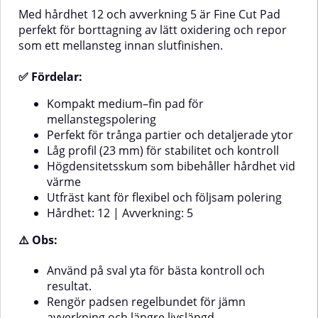
värmeUtfräst kant ger flexibilitet
profil (23 mm) för stabilitet och
Med hårdhet 12 och avverkning 5 är Fine Cut Pad
vid kanter och profilerHårdhet:
kontrollHögdensitetsskum som
perfekt för borttagning av lätt oxidering och repor
12 | Avverkning: 5⚠️ Obs:Använd
behåller egenskaper vid
som ett mellansteg innan slutfinishen.
värmeFlexibel utfräst kant för
endast på sval yta för bästa
följande polering runt
resultat.Rengör rondellen
kanterHårdhet: 10 | Avverkning:
regelbundet under arbetet för att
✅ Fördelar:
5⚠️ Obs:Använd endast på sval
bibehålla jämn avverkning.💡
Tips:Använd tillsammans med ett
yta för bästa precision.Rengör
Kompakt medium–fin pad för
ettstegspolermedel för snabb
rondellen ofta för att undvika
mellanstegspolering
och effektiv finish även på små
mättnad och bibehålla jämn
Perfekt för trånga partier och detaljerade ytor
ytor. Rengör rondellen för att
finish.💡 Tips:Använd tillsammans
Låg profil (23 mm) för stabilitet och kontroll
hålla den fri från polerrester.
med Micro Cut M3.02 för
maximal glans och hologramfri
Högdensitetsskum som bibehåller hårdhet vid
avslutning. Rengör padsen
värme
mellan sektionerna med tryckluft
Utfräst kant för flexibel och följsam polering
eller borste för att hålla
Hårdhet: 12 | Avverkning: 5
avverkningen jämn.
⚠️ Obs:
Använd på sval yta för bästa kontroll och
resultat.
Rengör padsen regelbundet för jämn
avverkning och längre livslängd.