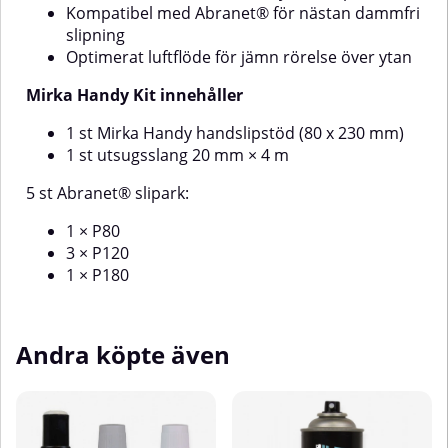
material som:Trä: ek, ask, teak,
Kompatibel med Abranet® för nästan dammfri
mahogny, björk, fanér, MDF, HDF,
slipning
spånskivaMetall: rostfritt stål,
Optimerat luftflöde för jämn rörelse över ytan
kolstål, koppar, mässing,
bronsYtmaterial: melamin, gips,
Mirka Handy Kit innehåller
spackel, lack, färg,
plastKompositer: Corian®,
1 st Mirka Handy handslipstöd (80 x 230 mm)
Staron®, Himacs®, Mistral® och
1 st utsugsslang 20 mm × 4 m
andra massiva
ytorSpecifikationerKorngrovlekar:
80, 120, 180, 240Fäste: Kardborre
5 st Abranet® slipark:
(Grip)Kompatibel med: Mirka
Handy och liknande slipstöd /
1 × P80
planslipar
3 × P120
1 × P180
Andra köpte även