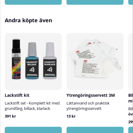
rekommenderar då något av våra
populära 2K-lackpaket:Lilla
Lackpaketet – För mindre
Andra köpte även
bättringsarbeten som tanklock,
backspeglar m.m.Stora
Lackpaketet – För större
reparationer som dörrar,
kofångare och liknande.
Lackstift kit
Ytrengöringsservett 3M
Bi
m
Lackstift set - Komplett kit med
Lättanvänd och praktisk
grundfärg, billack, klarlack
ytrengöringsservett
Bi
öv
391 kr
13 kr
29