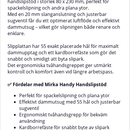
handslipstöd i storlek 80 x 230 mm, perfekt för
hälsosamt arbetsflöde!✅
konstruerat för att hålla länge
spackelslipning och andra plana ytor.
Fördelar med Mirka Roundy
utan att sätta igen eller tappa
KitErgonomisk design – perfekt
prestanda. Det är ett perfekt val
Med en 20 mm slanganslutning och justerbar
formad för handenRundade hörn
för både professionella
sugventil får du ett optimerat luftflöde och effektivt
för slipning i trånga utrymmen
användare och hemmafixare
dammutsug – vilket gör slipningen både renare och
och kanterLåg konstruktion för
som vill ha ett bättre slipresultat
enklare.
maximal kontrollKan användas
med mindre damm.✅ Fördelar
med Abranet och 15-
med Abranet®Nästan helt
hålsrondellerDammfri slipning vid
dammfri slipning i kombination
Slipplattan har 55 exakt placerade hål för maximalt
anslutning till
med dammutsugHög avverkning
dammupptag och ett kardborrefäste som gör det
dammsugareKomplett kit – allt
och lång livslängd – mycket
snabbt och smidigt att byta slipark.
du behöver i ett paketRoundy Kit
kostnadseffektivtÖppen struktur
Det ergonomiska tvåhandsgreppet ger utmärkt
innehåller1 st Mirka Roundy
som motverkar igensättningGer
handslipstöd1 st slang för
ett fint och jämnt
kontroll och komfort även vid längre arbetspass.
dammutsug15 st Abranet-
slipmönsterPassar för både
rondeller5 × P1205 × P1805 ×
hand- och
✅ Fördelar med Mirka Handy Handslipstöd
P240
maskinslipningKardborrefäste
(Grip) för enkel
Perfekt för spackelslipning och plana ytor
monteringAnvändningsområdenAb
Effektivt dammutsug med 55 hål och justerbar
används för slipning
inom:Snickeri och
sugventil
möbeltillverkningFordonslackering
Ergonomiskt tvåhandsgrepp för bekväm
och reparationIndustri och
användning
hantverkInrednings- och
Kardborrefäste för snabbt byte av slipark
måleriarbetenLämpligt för