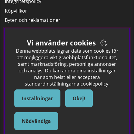
Integritetspolicy
Köpvillkor
Byten och reklamationer
Leverans
Hitta färgkoden på bilen.
Vi använder cookies
Företagskund
Denna webbplats lagrar data som cookies för
att möjliggöra viktig webbplatsfunktionalitet,
samt marknadsföring, personliga annonser
Om oss
och analys. Du kan ändra dina inställningar
när som helst eller acceptera
Kontakta oss
standardinställningarna
cookiepolicy.
Om Spraycan
IKEA Färger
Inställningar
Okej!
Sök Säkerhetsdatablad
Samarbete / Dyhrs Garage
Nödvändiga