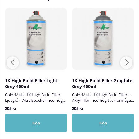
1K High Build Filler Light
1K High Build Filler Graphite
Grey 400ml
Grey 400ml
ColorMatic 1K High Build Filler
ColorMatic 1K High Build Filler –
Ljusgrå – Akrylspackel med hög
Akrylfiller med hög täckförmåga i
täck- och
grafitgrå kulörColorMatic 1K High
205 kr
205 kr
fyllningsförmågaColorMatic 1K
Build Filler är en grafitgrå,
High Build Filler i ljusgrå nyans är
högkvalitativ 1-komponents
ett högkvalitativt, 1-komponents
fyllprimer med utmärkta
Köp
Köp
akrylspackel i sprayform som
fyllnings- och täckegenskaper.
kombinerar enkel applicering
Produkten är framtagen för att