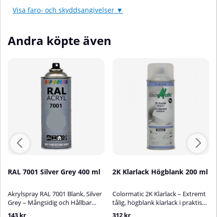
Visa faro- och skyddsangivelser ▼
Andra köpte även
RAL 7001 Silver Grey 400 ml
2K Klarlack Högblank 200 ml
Akrylspray RAL 7001 Blank, Silver
Colormatic 2K Klarlack – Extremt
Grey – Mångsidig och Hållbar
tålig, högblank klarlack i praktisk
AkryllackAkrylspray RAL 7001
sprayburk (200 ml)ColorMatic 2K
143 kr
312 kr