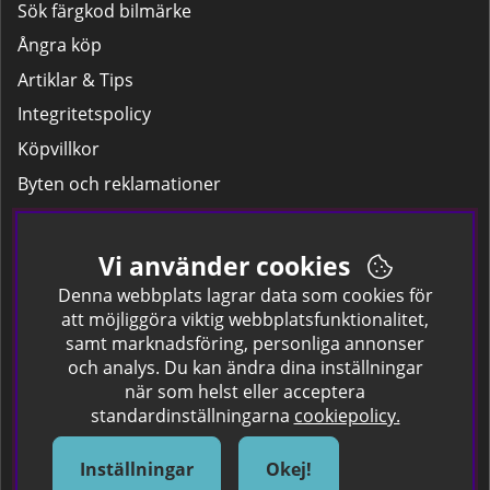
Sök färgkod bilmärke
Ångra köp
Artiklar & Tips
Integritetspolicy
Köpvillkor
Byten och reklamationer
Leverans
Hitta färgkoden på bilen.
Vi använder cookies
Företagskund
Denna webbplats lagrar data som cookies för
att möjliggöra viktig webbplatsfunktionalitet,
samt marknadsföring, personliga annonser
Om oss
och analys. Du kan ändra dina inställningar
när som helst eller acceptera
Kontakta oss
standardinställningarna
cookiepolicy.
Om Spraycan
IKEA Färger
Inställningar
Okej!