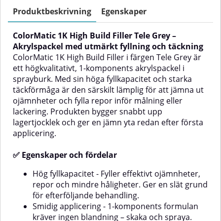
med utmärkt fyllningskapacitet
snabbt och effektivt jämna ut
och vidhäftning. Produkten är
repor, små hål och ojämnheter
Produktbeskrivning
Egenskaper
idealisk för att fylla ojämnheter,
på en mängd olika ytor inför
repor och små hål inför målning
målning eller
ColorMatic 1K High Build Filler Tele Grey –
eller lackering, särskilt på
lackering.Sprayburken gör
bilkarosser och komponenter där
appliceringen enkel, smidig och
Akrylspackel med utmärkt fyllning och täckning
en jämn finish krävs.✅
utan spill, vilket gör den idealisk
ColorMatic 1K High Build Filler i färgen Tele Grey är
Egenskaper och fördelarHög
både för professionella
ett högkvalitativt, 1-komponents akrylspackel i
fyllningskapacitet - Bygger snabbt
användare och hemmafixare.
sprayburk. Med sin höga fyllkapacitet och starka
upp lagertjocklek redan efter
Den lämpar sig särskilt väl för
täckförmåga är den särskilt lämplig för att jämna ut
första applicering. Perfekt för att
arbete på bilkarosser,
skapa en jämn grund.Enkel att
komponenter och plastytor där
ojämnheter och fylla repor inför målning eller
använda - 1-
hög ytfinish krävs.✅ Fördelar
lackering. Produkten bygger snabbt upp
komponentsformulan kräver
med ColorMatic 1K High Build
lagertjocklek och ger en jämn yta redan efter första
ingen blandning – bara skaka
FillerHög fyllningskapacitet –
applicering.
burken och spraya. Lämplig för
täcker ojämnheter, repor och
både professionella och
porer.1K-system – ingen
hobbyanvändare.Snabb torktid -
blandning av härdare krävs, vilket
✅ Egenskaper och fördelar
Effektiviserar
sparar tid och förenklar
arbetsflödet.Utmärkt vidhäftning
processen.Snabbtorkande – kort
Hög fyllkapacitet - Fyller effektivt ojämnheter,
- Fäster på flera olika ytor som
torktid gör det möjligt att arbeta
repor och mindre håligheter. Ger en slät grund
slipat stål, förzinkat stål,
vidare snabbt.Utmärkt
för efterföljande behandling.
Olika
aluminium, polyesterspackel,
vidhäftning – fäster på stål,
härdade gamla beläggningar och
förzinkat stål, aluminium,
Smidig applicering - 1-komponents formulan
en
många plaster.Lätt att slipa - Kan
polyesterspackel, gamla
kräver ingen blandning – skaka och spraya.