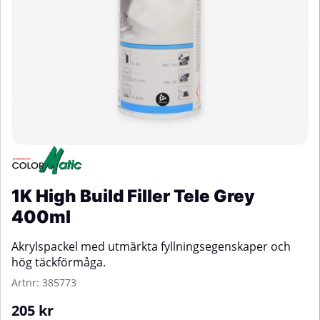
1K High Build Filler Tele Grey
400ml
Akrylspackel med utmärkta fyllningsegenskaper och
hög täckförmåga.
Artnr:
385773
205
kr