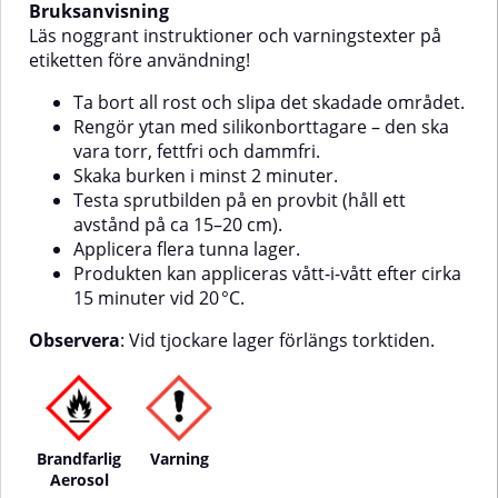
ytan är torr, damm- och
Bruksanvisning
fettfri.Skaka burken noggrant i
Läs noggrant instruktioner och varningstexter på
minst 2 minuter.Utför ett
etiketten före användning!
spraytest på en provyta.Håll ett
sprayavstånd på cirka 15–20 cm
Ta bort all rost och slipa det skadade området.
och applicera i flera tunna lager.
Rengör ytan med silikonborttagare – den ska
vara torr, fettfri och dammfri.
Skaka burken i minst 2 minuter.
Testa sprutbilden på en provbit (håll ett
avstånd på ca 15–20 cm).
Applicera flera tunna lager.
Produkten kan appliceras vått-i-vått efter cirka
15 minuter vid 20 °C.
Observera
: Vid tjockare lager förlängs torktiden.
Brandfarlig
Varning
Aerosol