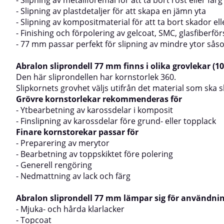
- Slipning av metallföremål för att ta bort rost eller färg
- Slipning av plastdetaljer för att skapa en jämn yta
- Slipning av kompositmaterial för att ta bort skador ell
- Finishing och förpolering av gelcoat, SMC, glasfiberför
- 77 mm passar perfekt för slipning av mindre ytor såso
Abralon sliprondell 77 mm finns i olika grovlekar (10
Den här sliprondellen har kornstorlek 360.
Slipkornets grovhet väljs utifrån det material som ska 
Grövre kornstorlekar rekommenderas för
- Ytbearbetning av karossdelar i komposit
- Finslipning av karossdelar före grund- eller topplack
Finare kornstorekar passar för
- Preparering av merytor
- Bearbetning av toppskiktet före polering
- Generell rengöring
- Nedmattning av lack och färg
Abralon sliprondell 77 mm lämpar sig för användni
- Mjuka- och hårda klarlacker
- Topcoat