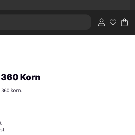
V
An
.
 360 Korn
 360 korn.
t
/
st