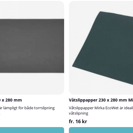
0 x 280 mm
Våtslippapper 230 x 280 mm M
r lämpligt för både torrslipning
Våtslippapper Mirka EcoWet är ideali
.
våtslipning
fr. 16 kr