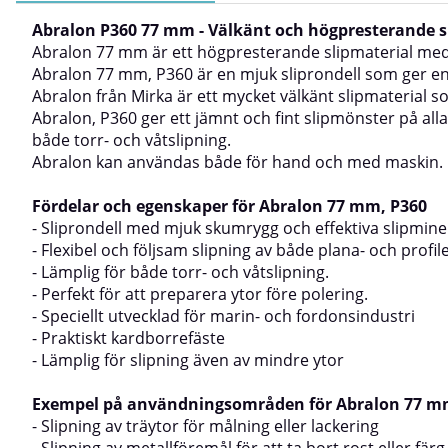
Abralon P360 77 mm - Välkänt och högpresterande sli
Abralon 77 mm är ett högpresterande slipmaterial med ko
Abralon 77 mm, P360 är en mjuk sliprondell som ger en
Abralon från Mirka är ett mycket välkänt slipmaterial s
Abralon, P360 ger ett jämnt och fint slipmönster på all
både torr- och våtslipning.
Abralon kan användas både för hand och med maskin.
Fördelar och egenskaper för Abralon 77 mm, P360
- Sliprondell med mjuk skumrygg och effektiva slipminer
- Flexibel och följsam slipning av både plana- och profil
- Lämplig för både torr- och våtslipning.
- Perfekt för att preparera ytor före polering.
- Speciellt utvecklad för marin- och fordonsindustri
- Praktiskt kardborrefäste
- Lämplig för slipning även av mindre ytor
Exempel på användningsområden för Abralon 77 
- Slipning av träytor för målning eller lackering