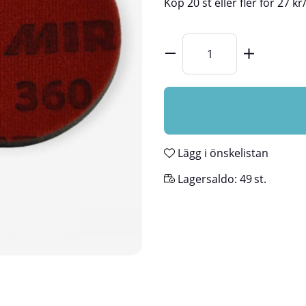
Köp
20 st
eller fler för
27
kr
Lägg i önskelistan
Lagersaldo:
49
st.