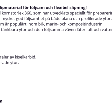
pmaterial för följsam och flexibel slipning!
rnstorlek 360, som har utvecklats speciellt för preparering
 mycket god följsamhet på både plana och profilerade ytor.
om är populärt inom bil-, marin- och kompositindustrin.
a tänkbara ytor och den följsamma väven låter luft och vatten
aler av kiselkarbid.
erade ytor.
mm