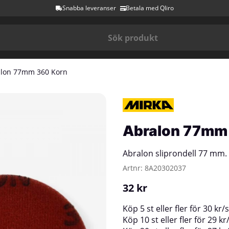
Snabba leveranser
Betala med Qliro
alon 77mm 360 Korn
Abralon 77mm
Abralon sliprondell 77 mm.
Artnr:
8A20302037
32
kr
Köp
5 st
eller fler för
30
kr
/
s
Köp
10 st
eller fler för
29
kr