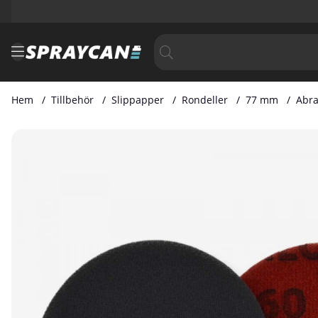
Hem
Tillbehör
Slippapper
Rondeller
77 mm
Abr
Produktbilder Abralon 77mm 360 Korn