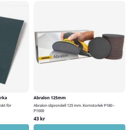
irka
Abralon 125mm
skt för
Abralon sliprondell 125 mm. Kornstorlek P180 -
P1000
43 kr