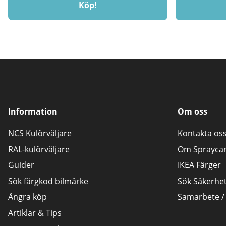
Köp!
Information
Om oss
NCS Kulörväljare
Kontakta os
RAL-kulörväljare
Om Sprayca
Guider
IKEA Färger
Sök färgkod bilmärke
Sök Säkerhe
Ångra köp
Samarbete /
Artiklar & Tips