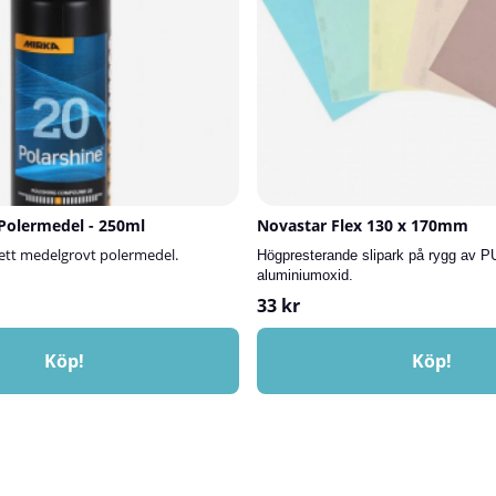
 Polermedel - 250ml
Novastar Flex 130 x 170mm
 ett medelgrovt polermedel.
Högpresterande slipark på rygg av P
aluminiumoxid.
33 kr
Köp!
Köp!