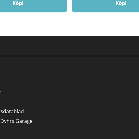
Köp!
Köp!
s
n
tsdatablad
 Dyhrs Garage