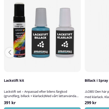
Lackstift kit
Billack i Spra
Lackstift set – Anpassad efter bilens färgkod
⚠️OBS! Den här p
(grundfärg, billack + klarlack)Med vårt lättanvända
med klarlack. Kla
lackstiftskit får du en mycket god färgmatchning
på sprayburk – ba
391 kr
299 kr
efter bilens unika färgkod – komplett med både
kulörerLetar du e
grundfärg och klarlack i samma paket. Perfekt för att