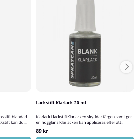
Lackstift Klarlack 20 ml
onsstift blandad
Klarlack i lackstiftKlarlacken skyddar färgen samt ger
ckstift kan du
en högglans.Klarlacken kan appliceras efter att
åra flaskor fylls
tidigare färgskikt torkat ca 60 minuter.Vi
89 kr
färgkod, vilket
rekommenderar att klarlacken torkar minst 24
 snyggt
timmar innan man ev.polerar ihop de fyllda