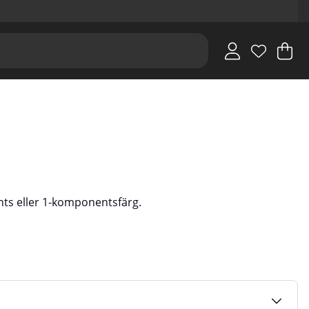
V
An
.
nts eller 1-komponentsfärg.