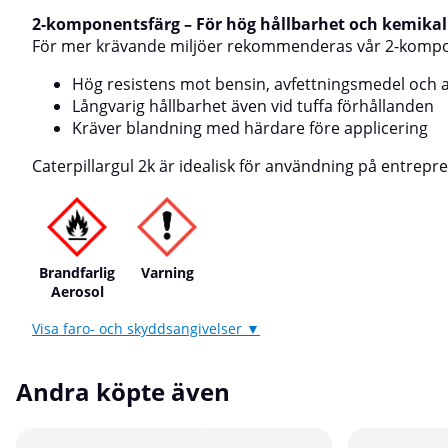
25–30 cmMåla i f
temperatur: 15–
2-komponentsfärg – För hög hållbarhet och kemikal
minuter.Efter a
För mer krävande miljöer rekommenderas vår 2-kompone
och spraya några
munstycket.Hållb
Hög resistens mot bensin, avfettningsmedel och 
ObsSkarpa kulöre
Långvarig hållbarhet även vid tuffa förhållanden
för bästa täcknin
Kräver blandning med härdare före applicering
metallic-kulörer (
Caterpillargul 2k är idealisk för användning på entrep
Brandfarlig
Varning
Aerosol
Visa faro- och skyddsangivelser ▼
Andra köpte även