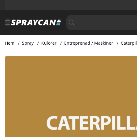
Hem
Spray
Kulörer
Entreprenad / Maskiner
Caterpil
Produktbilder Caterpillar Gul