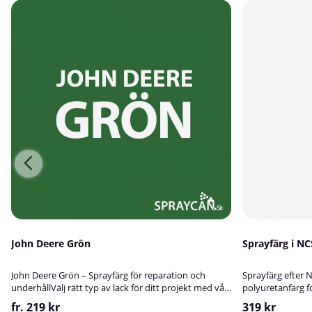
John Deere Grön
Sprayfärg i N
John Deere Grön – Sprayfärg för reparation och
Sprayfärg efter 
underhållVälj rätt typ av lack för ditt projekt med vår
polyuretanfärg 
John Deere Grön, tillgänglig som både 1-
tillverkar sprayf
fr. 219 kr
319 kr