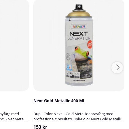
Next Gold Metallic 400 ML
prayfärg med
Dupli-Color Next – Gold Metallic sprayfärg med
xt Silver Metallic
professionellt resultatDupli-Color Next Gold Metallic
inerar enkel
är en innovativ sprayfärg som kombinerar enkel
153 kr