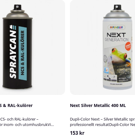
CS & RAL-kulörer
Next Silver Metallic 400 ML
NCS- och RAL-kulörer –
Dupli-Color Next – Silver Metallic s
för inom- och utomhusbrukVi
professionellt resultatDupli-Color Ne
ärg efter både NCS- och RAL-kulörer,
är en innovativ sprayfärg som komb
153 kr