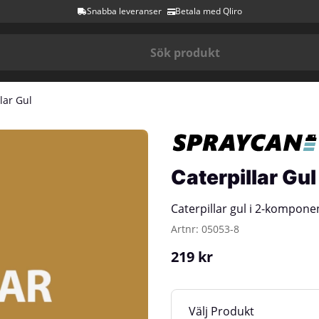
Snabba leveranser
Betala med Qliro
lar Gul
Caterpillar Gul
Caterpillar gul i 2-kompone
Artnr:
05053-8
219
kr
Produkt