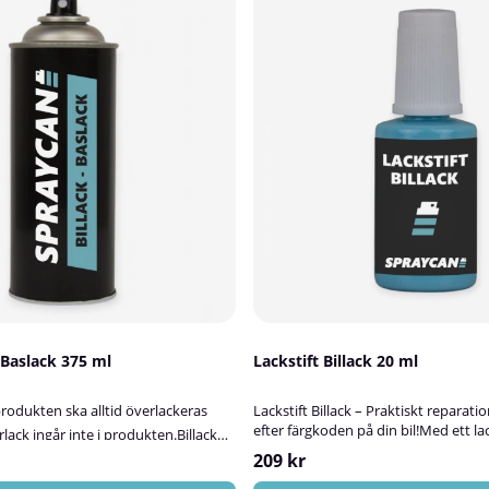
y Baslack 375 ml
Lackstift Billack 20 ml
rodukten ska alltid överlackeras
Lackstift Billack – Praktiskt reparati
efter färgkoden på din bil!Med ett la
rlack ingår inte i produkten.Billack
enkelt laga små lackskador på bilen. V
slack för både metallic- och solida
209 kr
med billack som blandas efter bilens 
fter rätt sprayfärg för att
ger en mycket bra kulörträff och ett