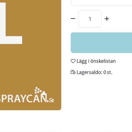
Antal
Lägg i önskelistan
Lagersaldo:
0
st.