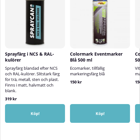
Sprayfärg i NCS & RAL-
Colormark Eventmarker
Co
kulörer
Blå 500 ml
50
Sprayfärg blandad efter NCS
Ecomarker, tillfällig
Vit
och RAL-kulörer. Slitstark färg
markeringsfärg blå
ma
för trä, metall, sten och plast.
150 kr
15
Finns i matt, halvmatt och
blank.
319 kr
Köp!
Köp!