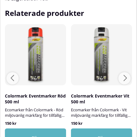
Relaterade produkter
Colormark Eventmarker Röd
Colormark Eventmarker Vit
500 ml
500 ml
Ecomarker från Colormark - Röd
Ecomarker från Colormark - Vit
miljövänlig märkfärg för tillfällig
miljövänlig märkfärg för tillfälliga
markering!Ecomarker från
markeringar!Ecomarker från
150 kr
150 kr
Colormark är en röd miljövänlig
Colormark är en vit miljövänlig
markeringsfärg som är idealisk
markeringsfärg som är används