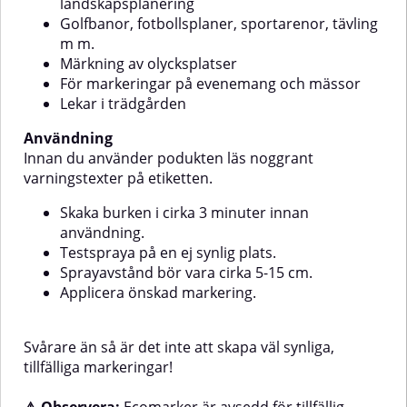
landskapsplanering
önskad markering.Svårare än så
synlig plats.Sprayavstånd bör
är det inte att skapa väl synliga,
vara cirka 5-15 cm.Applicera
Golfbanor, fotbollsplaner, sportarenor, tävling
tillfälliga markeringar!⚠️
önskad markering.Svårare än så
m m.
är det inte att skapa väl synliga,
Observera: Ecomarker är avsedd
Märkning av olycksplatser
tillfälliga markeringar!
för tillfällig märkning av
För markeringar på evenemang och mässor
⚠️ Observera: Ecomarker är
obehandlade ytor som asfalt,
Lekar i trädgården
betong, grus och gräs. Produkten
avsedd för tillfällig märkning av
bör inte användas på målade,
obehandlade ytor som asfalt,
Användning
lackerade eller behandlade ytor.
betong, grus och gräs. Produkten
bör inte användas på målade,
Innan du använder podukten läs noggrant
lackerade eller behandlade ytor.
varningstexter på etiketten.
Skaka burken i cirka 3 minuter innan
användning.
Testspraya på en ej synlig plats.
Sprayavstånd bör vara cirka 5-15 cm.
Applicera önskad markering.
Svårare än så är det inte att skapa väl synliga,
tillfälliga markeringar!