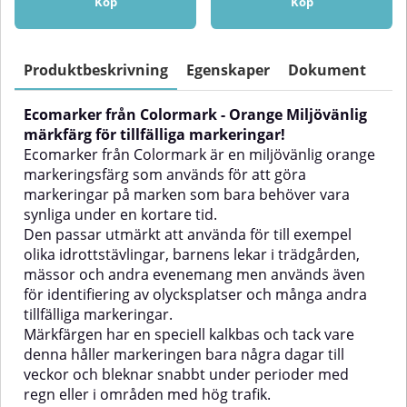
att använda för markeringar på
för att göra markeringar på
Köp
Köp
marken som bara behöver vara
marken som bara behöver vara
synliga under begränsad tid.
synliga under en kortare
Markeringsfärgen är utmärkt att
tid.Markeringsfärgen passar
använda för till exempel
utmärkt för till exempel
Produktbeskrivning
Egenskaper
Dokument
idrottstävlingar, barnens lekar i
idrottstävlingar, barnens lekar i
trädgården, mässor och andra
trädgården, mässor och andra
Ecomarker från Colormark - Orange Miljövänlig
evenemang men kan även
evenemang men används även
användas för identifiering av
för identifiering av olycksplatser
märkfärg för tillfälliga markeringar!
olycksplatser och andra tillfällen
och andra tillfällen där tillfällig
Ecomarker från Colormark är en miljövänlig orange
där tillfällig markering är
markering är önskvärt.Tack vare
markeringsfärg som används för att göra
önskvärt.Tack vare den speciella
att markeringsfärgen har en
markeringar på marken som bara behöver vara
kalkbasen håller markeringen
speciell kalkbas håller
synliga under en kortare tid.
bara några dagar till veckor och
markeringen bara några dagar till
bleknar snabbt under perioder
veckor och bleknar mycket
Den passar utmärkt att använda för till exempel
med regn eller i områden med
snabbt under perioder med regn
olika idrottstävlingar, barnens lekar i trädgården,
hög trafik. Innehållet i Ecomarker
eller i områden med hög trafik.
mässor och andra evenemang men används även
markeringsfärg är ofarligt för
Innehållet i Ecomarker
för identifiering av olycksplatser och många andra
växter varför markeringsfärgen
markeringsfärg är ofarligt för
också lämpar sig utmärkt för
växter varför markeringsfärgen
tillfälliga markeringar.
trädgård och landskap samt för
också lämpar sig utmärkt för
Märkfärgen har en speciell kalkbas och tack vare
sport- och golfbanor.Den röda
användning i trädgård och
denna håller markeringen bara några dagar till
färgen kommer att blekna och
landskap samt för sport- och
veckor och bleknar snabbt under perioder med
försvinna på några dagar till
golfbanor.Den vita färgen
regn eller i områden med hög trafik.
veckor men kan även avlägsnas
kommer att blekna och försvinna