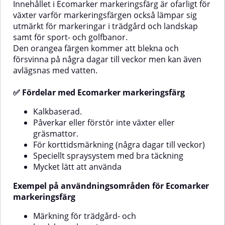
med vatten.✅ Fördelar med
på några dagar till veckor men
Innehållet i Ecomarker markeringsfärg är ofarligt för
Ecomarker
kan även avlägsnas med
växter varför markeringsfärgen också lämpar sig
markeringsfärgKalkbaserad.Påverkar
vatten.✅ Fördelar med
utmärkt för markeringar i trädgård och landskap
eller förstör inte växter eller
Ecomarker
samt för sport- och golfbanor.
gräsmattor.För korttidsmärkning
markeringsfärgKalkbaserad.Påverka
(några dagar till veckor)Speciellt
eller förstör inte växter eller
Den orangea färgen kommer att blekna och
spraysystem med bra
gräsmattor.För korttidsmärkning
försvinna på några dagar till veckor men kan även
täckningMycket lätt att
(några dagar till veckor)Speciellt
avlägsnas med vatten.
användaExempel på
spraysystem med bra
användningsområden för
täckningMycket lätt att
✅ Fördelar med Ecomarker markeringsfärg
Ecomarker
användaExempel på
markeringsfärgMärkning för
användningsområden för
trädgård- och
Ecomarker
Kalkbaserad.
landskapsplaneringGolfbanor,
markeringsfärgMärkning för
Påverkar eller förstör inte växter eller
fotbollsplaner, sportarenor,
trädgård- och
gräsmattor.
tävling m m.Märkning av
landskapsplaneringGolfbanor,
För korttidsmärkning (några dagar till veckor)
olycksplatserFör markeringar på
fotbollsplaner, sportarenor,
Speciellt spraysystem med bra täckning
evenemang och mässorLekar i
tävling m m.Märkning av
trädgårdenAnvändningInnan du
olycksplatserFör markeringar på
Mycket lätt att använda
använder podukten läs noggrant
evenemang och mässorLekar i
ägbyggenTunnlar,
varningstexter på etiketten.Skaka
trädgårdenAnvändningInnan du
Exempel på användningsområden för Ecomarker
burken i cirka 3 minuter innan
använder podukten läs noggrant
markeringsfärg
ngLäs
användning.Testspraya på en ej
varningstexter på etiketten.Skaka
synlig plats.Sprayavstånd bör
burken i cirka 3 minuter innan
Märkning för trädgård- och
vara cirka 5-15 cm.Applicera
användning.Testspraya på en ej