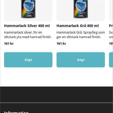
Hammarlack Silver 400 ml
Hammarlack Grå 400 ml
Pr
Hammarlack silver, för en
Hammarlack Grå. Sprayfärg som
Sv
slitstark yta med hamrad finish.
ger en slitstark hamrad finish.
un
161 kr
161 kr
10
Köp!
Köp!
Information