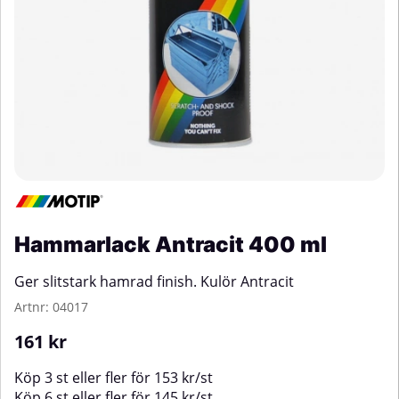
Hammarlack Antracit 400 ml
Ger slitstark hamrad finish. Kulör Antracit
Artnr:
04017
161
kr
Köp
3 st
eller fler för
153
kr
/
st
Köp
6 st
eller fler för
145
kr
/
st