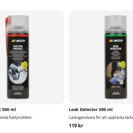
t 500 ml
Leak Detector 500 ml
rhinda fuktproblem.
Läckagesökare för att upptäcka läcko
119 kr