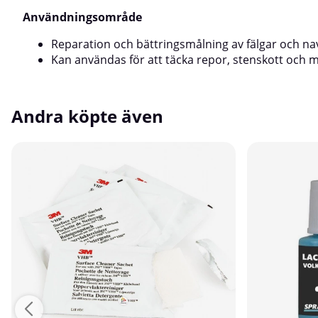
med den inbyggda penseln. Låt färgen torka och
Användningsområde
applicera vid behov ytterligare ett tunt lager för
bästa täckning och resultat.FörvaringFörvaras
Reparation och bättringsmålning av fälgar och na
frostfritt och väl tillsluten efter användning.
Kan användas för att täcka repor, stenskott och 
Andra köpte även