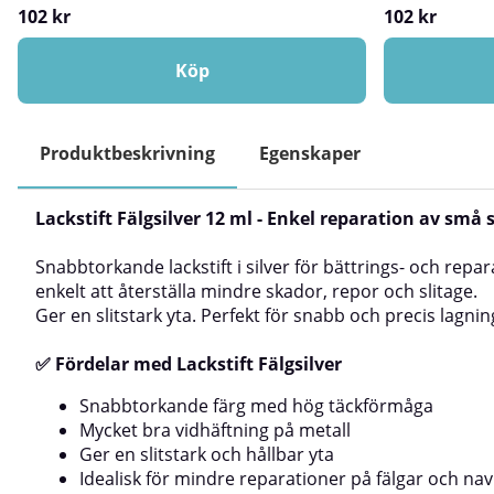
svart som ger mycket god täckning och utmärkt
vidhäftning. Fär
102 kr
102 kr
vidhäftning. Lackstiftet är framtaget för att användas
obehandlade ytor
både på behandlade och obehandlade ytor och
typer av plast.L
lämpar sig för material som trä, metall, glas samt
och god ythårdhe
Köp
flera typer av plast. Den smidiga penselflaskan gör
dagligt slitage. D
det enkelt att applicera färgen exakt där den
som håller läng
behövs.Färgen har god kulörbeständighet och bildar
väderbeständig o
en slitstark yta med bra ythårdhet. Tack vare sin
blekning över ti
Produktbeskrivning
Egenskaper
snabba torktid är lackstiftet idealiskt för mindre
SvartSnabbtorka
reparationer där ett snabbt och snyggt resultat
täckförmågaUtmär
önskas. Produkten kan användas både inomhus och
materialHög kul
Lackstift Fälgsilver 12 ml - Enkel reparation av små
utomhus.✅ Fördelar med lackstift Blank
ythårdhetUV-res
SvartSnabbtorkandeMycket god
snygg matt fin
täckförmågaUtmärkt vidhäftningGer en slitstark och
bättringsmålnin
Snabbtorkande lackstift i silver för bättrings- och repa
blank ytaLämplig för flera olika materialKan
lackskadorLämplig
enkelt att återställa mindre skador, repor och slitage.
användas både inom- och utomhusExempel på
glasPassar både
Ger en slitstark yta. Perfekt för snabb och precis lagnin
användningsområdenLackstiftet i blank svart kan
användas för att åtgärda mindre lackskador och
✅ Fördelar med Lackstift Fälgsilver
repor på exempelvis:Möbler och
inredningsdetaljerDörrar, lister och
snickerierMetallföremål och
Snabbtorkande färg med hög täckförmåga
beslagGlasytorPlastdetaljerHur du använder lackstift
Mycket bra vidhäftning på metall
Blank SvartRengör ytan noggrant och se till att den
Ger en slitstark och hållbar yta
är ren och torr innan applicering. Skaka lackstiftet väl
Idealisk för mindre reparationer på fälgar och na
före användning. Applicera färgen i ett tunt lager