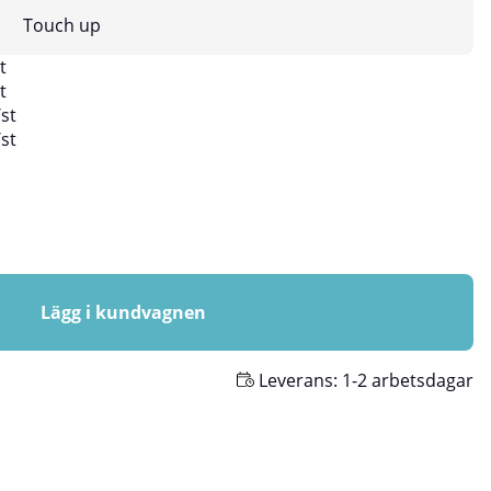
Touch up
t
t
/
st
/
st
Lägg i kundvagnen
Leverans:
1-2 arbetsdagar