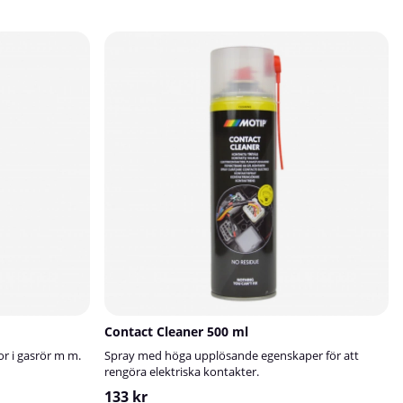
Contact Cleaner 500 ml
r i gasrör m m.
Spray med höga upplösande egenskaper för att
rengöra elektriska kontakter.
133 kr