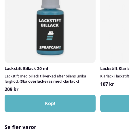
avfettning och ytförberedelse innan limning,
lackering eller tejpmontering.Vanliga
branscher:Metallbearbetning • Skyltproduktion •
Transport- och fordonsindustri⚠️ OBS!3M
Ytrengöringsservett är inte ett desinfektionsmedel.
Lackstift Billack 20 ml
Lackstift Klar
Lackstift med billack tillverkad efter bilens unika
Klarlack i lackstift
färgkod.
(Ska överlackeras med klarlack)
107 kr
209 kr
Köp!
Se fler varor