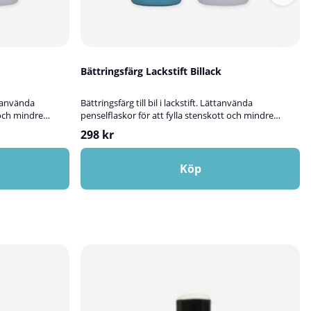
Bättringsfärg Lackstift Billack
ttanvända
Bättringsfärg till bil i lackstift. Lättanvända
 och mindre
penselflaskor för att fylla stenskott och mindre
 är fylld med
skador i bilens lack. Den ena flaskan är fylld med
298 kr
BMW. Du fyller
billack som matchar kulören på din bil. Du fyller själv i
ifter som vi
bilens färgkod och övriga uppgifter som vi efterfrågar
r. Den andra
här ovan när du beställer. Den andra flaskan är fylld
Köp
yddar och ger en
med klarlack som skyddar och ger en fin högblank
vändas om och
yta. Flaskorna kan användas om och om igen utan
kan.
att färgen torkar i flaskan. Bättringsfärgen tål alla de
påfrestningarna
kemiska påfrestningarna bilar normalt utsätts för
ing, bensin,
tex. avfettning, bensin, polering, och maskintvätt.