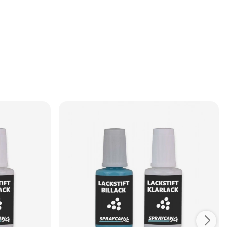
: Färgen som
ytan noggrant och se till att den är ren och torr före
g kulör.
applicering. Skaka flaskan väl innan
användning.Applicera ett tunt lager färg med den
medföljande penseln och låt torka. Vid behov kan
ytterligare ett tunt lager appliceras.Skarpa kulörer
kan kräva flera skikt för full täckförmåga.Produkten
ger ett halvblankt resultat med cirka 40-glans. Under
applicering och torktid ska luftens, ytans och
produktens temperatur vara över +10 °C. Angivna
torktider gäller vid minst +21 °C.Förvaring: Förvaras
frostfritt.⚠️ OBS: Färgen som återges på skärm kan
avvika från den verkliga kulören.