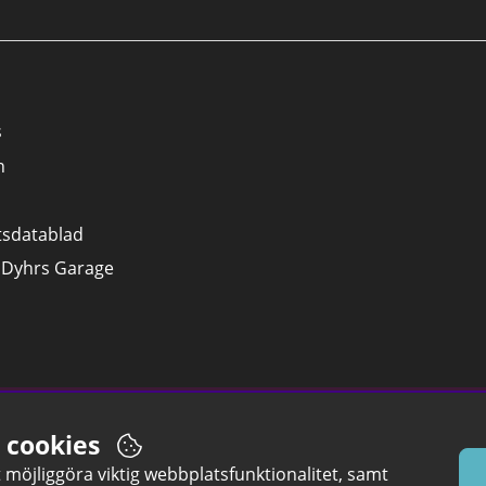
s
n
tsdatablad
 Dyhrs Garage
r cookies
möjliggöra viktig webbplatsfunktionalitet, samt