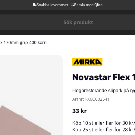
Snabba leveranser
Betala med Qliro
 x 170mm grip 400 korn
Novastar Flex
Högpresterande slipark på r
Artnr:
FX6CC02541
33
kr
Köp
10 st
eller fler för
30
kr
Köp
25 st
eller fler för
28
kr