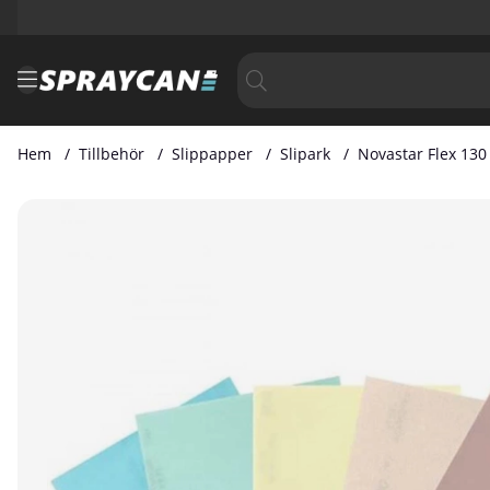
Hem
Tillbehör
Slippapper
Slipark
Novastar Flex 130
Produktbilder Novastar Flex 130 x 170mm grip 400 korn