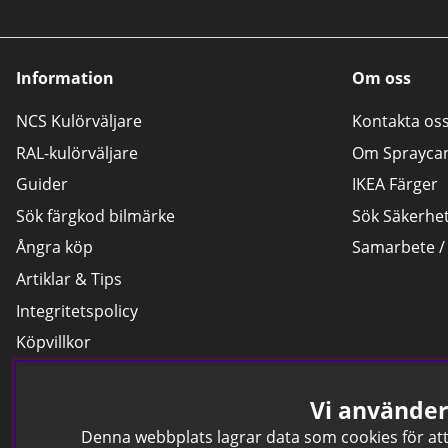
Information
Om oss
NCS Kulörväljare
Kontakta os
RAL-kulörväljare
Om Sprayca
Guider
IKEA Färger
Sök färgkod bilmärke
Sök Säkerhe
Ångra köp
Samarbete /
Artiklar & Tips
Integritetspolicy
Köpvillkor
Byten och reklamationer
Vi använde
Leverans
Hitta färgkoden på bilen.
Denna webbplats lagrar data som cookies för att 