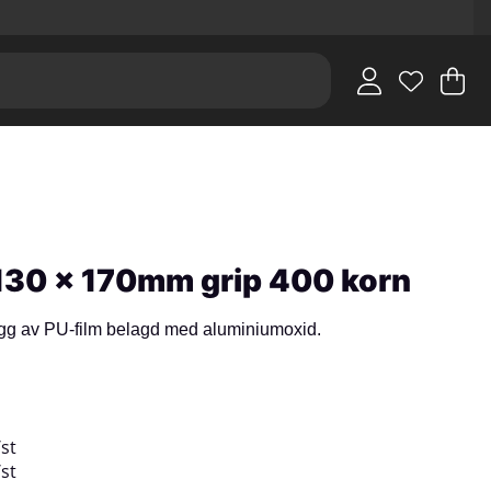
V
An
.
 130 x 170mm grip 400 korn
ygg av PU-film belagd med aluminiumoxid.
/
st
/
st