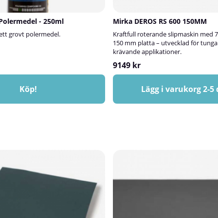
 Polermedel - 250ml
Mirka DEROS RS 600 150MM
 ett grovt polermedel.
Kraftfull roterande slipmaskin med
150 mm platta – utvecklad för tunga
krävande applikationer.
9149 kr
Köp!
Lägg i varukorg 2-5