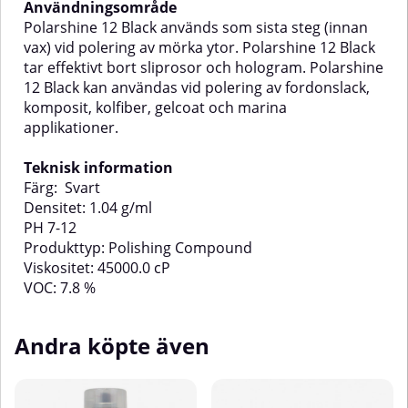
Användningsområde
blandning av nytt och gammalt
finare slippapper.Så använder du
färgarbeteLämpliga
Mirka Polarshine 12Applicera en
Polarshine 12 Black används som sista steg (innan
ytor:KlarlackTopplackMed Mirka
liten mängd polermedel på vald
vax) vid polering av mörka ytor. Polarshine 12 Black
Polarshine 5 får du en
polerpad.Polera i låg hastighet till
tar effektivt bort sliprosor och hologram. Polarshine
professionell, högblank finish
önskad glans uppnås.Torka av
12 Black kan användas vid polering av fordonslack,
varje gång – det självklara valet
ytan med en ren
komposit, kolfiber, gelcoat och marina
för alla som vill ta sin polering till
mikrofiberduk.Upprepa vid
nästa nivå.
behov för optimal finish.💡 TIPS!
applikationer.
För bästa resultat, använd
tillsammans med Mirkas egna
Teknisk information
polertrissor (t.ex. skum- eller
Färg: Svart
ullpads beroende på yta).Teknisk
informationFärg: VitDensitet: 1.05
Densitet: 1.04 g/ml
g/mlpH-värde: 7.5–8.5VOC-halt:
PH 7-12
23.0 %Viskositet: 20.5
Produkttyp: Polishing Compound
cPProdukttyp: Polishing
Viskositet: 45000.0 cP
CompoundBas: Vattenbaserad,
VOC: 7.8 %
silikonfri
Andra köpte även