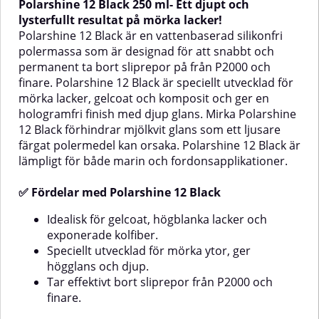
Polarshine 12 Black 250 ml- Ett djupt och
särskilt utformad för att ta bort
och professionellt
virvelmärken, hologram och fina
resultat.Eftersom Polarshine 12
lysterfullt resultat på mörka lacker!
sliprepor från både färger och
fungerar som en enstegspolish,
Polarshine 12 Black är en vattenbaserad silikonfri
klarlacker. Polarshine 5 fungerar
minskar den arbetstiden
polermassa som är designad för att snabbt och
dessutom utmärkt för blandning
betydligt utan att kompromissa
permanent ta bort sliprepor på från P2000 och
av gammalt och nytt färgarbete,
med glans eller
finare. Polarshine 12 Black är speciellt utvecklad för
vilket gör den till ett mångsidigt
ytfinish.Produkten är utvecklad
verktyg för både professionella
för användning på alla typer av
mörka lacker, gelcoat och komposit
och ger en
lackerare och entusiaster som vill
klarlacker och topcoats, inklusive
hologramfri finish med djup glans.
Mirka Polarshine
ha en perfekt yta.Som sista steg i
moderna 2K-lacker.✅ Fördelar
12 Black
förhindrar mjölkvit glans som ett ljusare
poleringsprocessen är Polarshine
och egenskaperSnabb och
färgat polermedel kan orsaka. Polarshine 12 Black är
5 det optimala valet. Den
effektiv enstegspoleringTar bort
används ofta efter grövre
sliprepor från P2000 eller
lämpligt för både marin och fordonsapplikationer.
polermedel som Polarshine 15, 12
finareVattenbaserad och
eller 10 för att uppnå en ännu
silikonfriGer en högglansig,
✅ Fördelar med Polarshine 12 Black
högre glansnivå och en
spegelblank finishPassar alla
spegelblank finish som verkligen
typer av topplacker och
Idealisk för gelcoat, högblanka lacker och
sticker ut.✅ Fördelar med Mirka
klarlackerEnkel att använda och
exponerade kolfiber.
Polarshine 5Tar effektivt bort
torka
virvelmärken och fina
avAnvändningsområdeAnvänd
Speciellt utvecklad för mörka ytor, ger
slipreporGer en imponerande
Mirka Polarshine 12 för polering
högglans och djup.
högblank ytaSilikonfri och
av:Bilar och andra fordonAlla
Tar effektivt bort sliprepor från P2000 och
vattenburen – säkrare och mer
typer av klarlacker,
finare.
miljövänligPerfekt som sista steg i
topplackerPerfekt att använda
poleringsprocessenLämplig för
efter slipning med P2000 eller