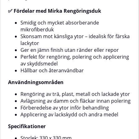
bilens lack, interiör och
glasrutorPutsa speglar och
✅ Fördelar med Mirka Rengöringsduk
rostfria ytorTorka av möbler och
elektroniska skärmarPolera och
Smidig och mycket absorberande
efterbehandla vaxade ytorPassar
för både våtrengöring och
mikrofiberduk
torrpolering.💡 Tips för bästa
Skonsam mot känsliga ytor – idealisk för färska
resultatTvätta dukarna utan
lackytor
sköljmedel
Ger en jämn finish utan ränder eller repor
absorptionsförmågan.Använd en
Perfekt för rengöring, polering och applicering
separat duk för glas, en för
interiör och en för exteriör
av skyddsmedel
lack.Förvara torra dukar rent och
Hållbar och återanvändbar
dammfritt mellan
användningarna.
Användningsområden
Rengöring av trä, plast, metall och lackade ytor
Avlägsning av damm och fläckar innan polering
Förberedelse av ytor inför behandling
Applicering av lackskydd och andra medel
Specifikationer
Storlek: 330 x 330 mm