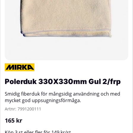
Polerduk 330X330mm Gul 2/frp
Smidig fiberduk för mångsidig användning och med
mycket god uppsugningsförmåga.
Artnr:
7991200111
165
kr
Köp
3 st
eller fler för
149
kr
/
st