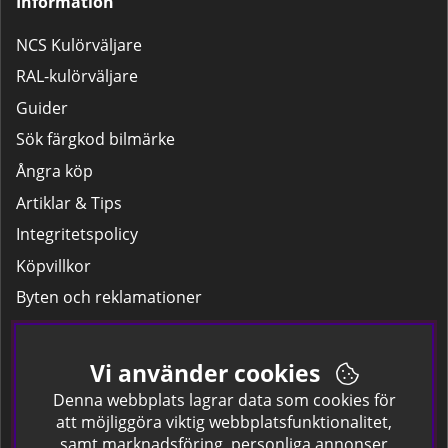
Information
NCS Kulörväljare
RAL-kulörväljare
Guider
Sök färgkod bilmärke
Ångra köp
Artiklar & Tips
Integritetspolicy
Köpvillkor
Byten och reklamationer
Leverans
Hitta färgkoden på bilen.
Vi använder cookies
Företagskund
Denna webbplats lagrar data som cookies för
att möjliggöra viktig webbplatsfunktionalitet,
samt marknadsföring, personliga annonser