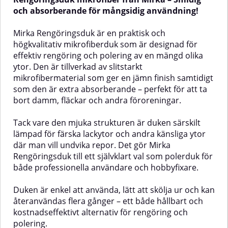
effektiv rengöring.Duken är extra
och kanter som kan repa känsliga
mjuk och skonsam, vilket gör den
ytor.De gula mikrofiberdukarna
och absorberande för mångsidig användning!
idealisk för känsliga ytor som
mäter ca 40 x 40 cm och väger 45
lack, plast och glas. Den är
gram per duk, vilket gör dem
Mirka Rengöringsduk är en praktisk och
dessutom mycket slitstark och
perfekta för såväl bilvård och
högkvalitativ mikrofiberduk som är designad för
håller länge, samtidigt som den är
glasputsning som rengöring i
effektiv rengöring och polering av en mängd olika
helt fri från skadliga kemikalier.✅
hemmet. Oavsett om du torkar
Fördelar med Microfiberduk
damm, polerar eller putsar glas
ytor. Den är tillverkad av slitstarkt
Extra Soft and ThickExtra mjuk
ger de ett rengjort och skinande
mikrofibermaterial som ger en jämn finish samtidigt
och behaglig att användaMycket
resultat – utan ränder eller
som den är extra absorberande – perfekt för att ta
absorberandeSäker för alla
repor.✅ Fördelar med 3-pack
bort damm, fläckar och andra föroreningar.
ytorSlitstark och
laserskuren mikrofiberdukRepfri
hållbarAnvändningsområdenPolering
rengöring: Laserskurna kanter
av lack, plast och glasRengöring
utan sömmar skyddar känsliga
Tack vare den mjuka strukturen är duken särskilt
av bilens interiör och
ytor.Mjuk och skonsam: Perfekt
lämpad för färska lackytor och andra känsliga ytor
exteriörStädning i hemmet, t.ex.
för glas, lack och
där man vill undvika repor. Det gör Mirka
möbler, golv och andra
interiör.Mångsidig användning:
Rengöringsduk till ett självklart val som polerduk för
ytorSpecifikationerMaterial: 80 %
Passar för bil, båt, hem och
polyester, 20 % polyamidStorlek:
verkstad.Hög
både professionella användare och hobbyfixare.
40 x 40 cmFärg: Mörkgrå med blå
absorptionsförmåga: Tar effektivt
kanter
upp damm, vatten och
Duken är enkel att använda, lätt att skölja ur och kan
smuts.Prisvärt 3-pack: Tre
återanvändas flera gånger – ett både hållbart och
hållbara dukar som räcker
länge.AnvändningsområdeAnvänd
kostnadseffektivt alternativ för rengöring och
mikrofiberdukarna för att:Torka
polering.