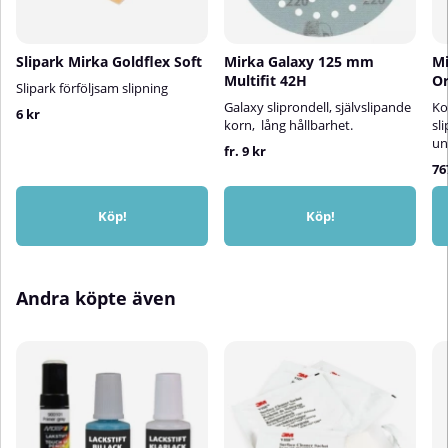
Slipark Mirka Goldflex Soft
Mirka Galaxy 125 mm
Mi
Multifit 42H
Or
Slipark förföljsam slipning
Galaxy sliprondell, självslipande
Ko
6 kr
korn, lång hållbarhet.
sl
un
fr. 9 kr
76
Köp!
Köp!
Andra köpte även