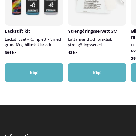
Lackstift kit
Ytrengöringsservett 3M
Bi
m
Lackstift set - Komplett kit med
Lättanvänd och praktisk
grundfärg, billack, klarlack
ytrengöringsservett
Bi
öv
391 kr
13 kr
29
Köp!
Köp!