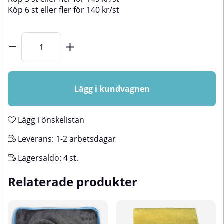
Köp
6 st
eller fler för
140
kr
/
st
Lägg i kundvagnen
Lägg i önskelistan
Leverans:
1-2 arbetsdagar
Lagersaldo:
4
st.
Relaterade produkter