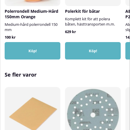
YtrengöringsservettTar effektivt
bort smuts, fett och
Polerrondell Medium-Hård
Polerkit för båtar
A
polerresterGer en helt ren och
150mm Orange
P2
torr ytaLämnar ingen hinna eller
Komplett kit för att polera
resterEnkel och snabb att
båten, hästtransporten m.m.
Medium-hård polerrondell 150
Ab
användaIdealisk inför limning och
mm
sl
629 kr
tejpningAnvändningsområden:Perfekt
100 kr
14
för rengöring, avfettning och
ytförberedelse innan limning,
lackering eller
Köp!
Köp!
tejpmontering.Vanliga
branscher:Metallbearbetning •
Skyltproduktion • Transport- och
fordonsindustri⚠️ OBS!3M
Se fler varor
Ytrengöringsservett är inte ett
desinfektionsmedel.