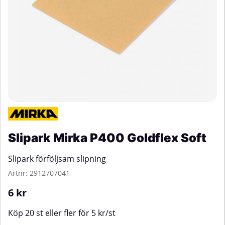
Slipark Mirka P400 Goldflex Soft
Slipark förföljsam slipning
Artnr:
2912707041
6
kr
Köp
20 st
eller fler för
5
kr
/
st