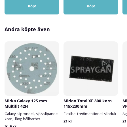
Köp!
Köp!
Andra köpte även
Mirka Galaxy 125 mm
Mirlon Total XF 800 korn
Mi
Multifit 42H
115x230mm
VF
Galaxy sliprondell, självslipande
Flexibel tredimentionell slipduk
Ag
korn, lång hållbarhet.
21 kr
21
fr. 9 kr