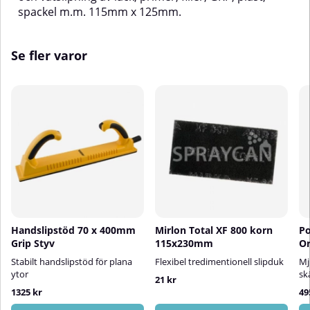
spackel m.m. 115mm x 125mm.
Se fler varor
Handslipstöd 70 x 400mm
Mirlon Total XF 800 korn
Po
Grip Styv
115x230mm
Or
Stabilt handslipstöd för plana
Flexibel tredimentionell slipduk
Mj
ytor
sk
21 kr
1325 kr
49