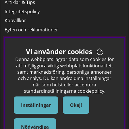
Artiklar & Tips
Integritetspolicy
Köpvillkor
Byten och reklamationer
Leverans
Hitta färgkoden på bilen.
Vi använder cookies
Företagskund
Denna webbplats lagrar data som cookies för
att möjliggöra viktig webbplatsfunktionalitet,
samt marknadsföring, personliga annonser
Om oss
och analys. Du kan ändra dina inställningar
när som helst eller acceptera
Kontakta oss
standardinställningarna
cookiepolicy.
Om Spraycan
IKEA Färger
Inställningar
Okej!
Sök Säkerhetsdatablad
Samarbete / Dyhrs Garage
Nödvändiga