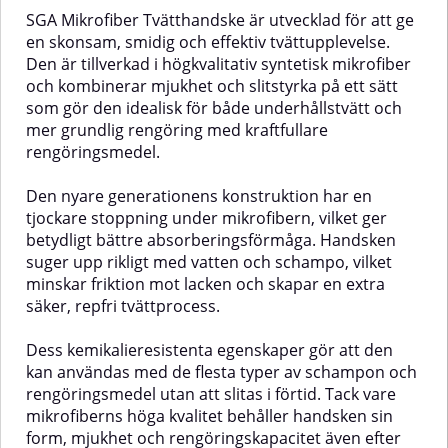
n
risken för virvlar och repor under
om fordonet är lackskyddat eller
SGA Mikrofiber Tvätthandske är utvecklad för att ge
tvättprocessen.✅ Fördelar med
obehandlat.Den integrerade
en skonsam, smidig och effektiv tvättupplevelse.
Bear Claw tvätthandskeFångar
remmen på baksidan är en av
Den är tillverkad i högkvalitativ syntetisk mikrofiber
effektivt upp smuts och partiklar
produktens största fördelar.
och kombinerar mjukhet och slitstyrka på ett sätt
utan att repa lackenExtra mjuk
Genom att trä handen i remmen
syntetisk päls för skonsam
får du ett stabilt grepp som
som gör den idealisk för både underhållstvätt och
rengöringHåller mycket vatten
förhindrar att svampen tappas i
mer grundlig rengöring med kraftfullare
och schampo för bättre glidLång
marken, vilket är en vanlig orsak
rengöringsmedel.
livslängd – tål upprepad
till repor i lacken. Den
användningSå här använder du
ergonomiska utformningen gör
Bear Claw tvätthandskeSå här
att svampen ligger bekvämt i
Den nyare generationens konstruktion har en
använder du
handen och är lätt att manövrera
tjockare stoppning under mikrofibern, vilket ger
tvätthandskenAnvänd två-
över större och mindre ytor.Den
betydligt bättre absorberingsförmåga. Handsken
hinksmetoden: fyll en hink med
höga absorptionsförmågan gör
suger upp rikligt med vatten och schampo, vilket
vatten och bilschampo, och den
tvättprocessen både snabbare
minskar friktion mot lacken och skapar en extra
andra med rent sköljvatten.Skölj
och mer behaglig, då svampen
bilen innan tvätt. Tvätta därefter i
håller mycket vatten och
säker, repfri tvättprocess.
långa, raka drag med
schampo mellan dunkningarna.
schampoblandningen och Bear
Den är dessutom lätt att rengöra
Dess kemikalieresistenta egenskaper gör att den
Claw-handsken.Efter en eller två
– en tur i tvättmaskinen och
kan användas med de flesta typer av schampon och
paneler, doppa handsken i
svampen blir som ny igen.Detta
hinken med rent vatten för att
är ett pålitligt och hållbart
rengöringsmedel utan att slitas i förtid. Tack vare
lossa smutsen, och vrid ur den.Gå
verktyg för daglig bilvård, perfekt
mikrofiberns höga kvalitet behåller handsken sin
tillbaka till tvålhinken och fortsätt
för dig som vill göra tvätten både
form, mjukhet och rengöringskapacitet även efter
tills hela bilen är tvättad.Skölj
säkrare och mer effektiv.✅