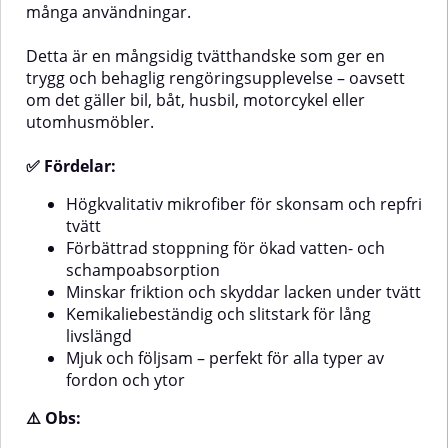
många användningar.
noggrant och torka med en ren
Fördelar:Mikrofiber i högsta
mikrofiberduk.
kvalitet med både långa och
korta fibrerSuperabsorberande
Detta är en mångsidig tvätthandske som ger en
skumkärna håller mycket vatten
trygg och behaglig rengöringsupplevelse – oavsett
och schampoPraktisk rem runt
om det gäller bil, båt, husbil, motorcykel eller
handleden – minskar risken att
utomhusmöbler.
tappa svampenSkonsam mot alla
lacktyper, även skyddade
ytorErgonomisk, smidig och
✅ Fördelar:
lättanvändTvättbar och
långlivad⚠️ Obs:Använd inte
Högkvalitativ mikrofiber för skonsam och repfri
sköljmedel vid tvätt – det
tvätt
försämrar mikrofiberns
Förbättrad stoppning för ökad vatten- och
prestanda.💡 Tips:Använd
schampoabsorption
tvåhinksmetoden (tvätthink +
sköljhink) för att ytterligare
Minskar friktion och skyddar lacken under tvätt
minimera risken för repor och
Kemikaliebeständig och slitstark för lång
förlänga svampens livslängd.
livslängd
Mjuk och följsam – perfekt för alla typer av
fordon och ytor
⚠️ Obs: