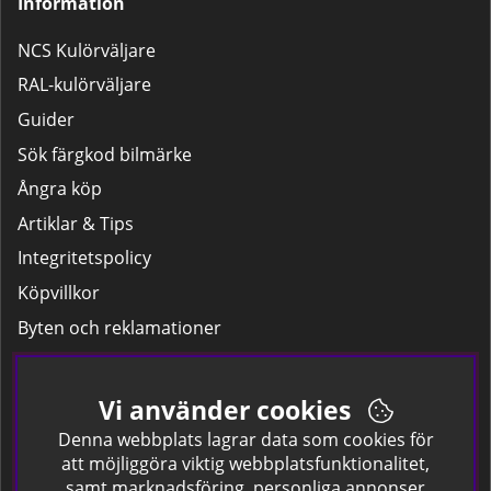
Information
NCS Kulörväljare
RAL-kulörväljare
Guider
Sök färgkod bilmärke
Ångra köp
Artiklar & Tips
Integritetspolicy
Köpvillkor
Byten och reklamationer
Leverans
Hitta färgkoden på bilen.
Vi använder cookies
Företagskund
Denna webbplats lagrar data som cookies för
att möjliggöra viktig webbplatsfunktionalitet,
samt marknadsföring, personliga annonser