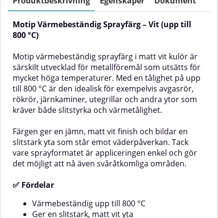
Produktbeskrivning
Egenskaper
Dokument
skydd och en hållbar
liknande ytor.Färgen ger en jämn,
finish.Färgen ger en jämn, matt
matt finish i en snygg brun ton
Motip Värmebeständig Sprayfärg – Vit (upp till
grå yta och bildar en slitstark
och bildar en slitstark yta som
beläggning som står emot
står emot väderpåverkan. Tack
800 °C)
väderpåverkan. Tack vare
vare den praktiska sprayburken
sprayformatet blir appliceringen
blir appliceringen enkel och gör
Motip värmebeständig sprayfärg i matt vit kulör är
enkel och gör det lätt att nå även
det lätt att komma åt även
särskilt utvecklad för metallföremål som utsätts för
svåråtkomliga ytor.✅
svåråtkomliga områden.✅
mycket höga temperaturer. Med en tålighet på upp
FördelarVärmebeständig upp till
FördelarTål temperaturer upp till
800 °CGer en slitstark, matt grå
800 °CGer en slitstark, matt brun
till 800 °C är den idealisk för exempelvis avgasrör,
finishEnkel applicering med
ytaEnkel applicering i
rökrör, järnkaminer, utegrillar och andra ytor som
sprayburkUtmärkt vidhäftning på
sprayburkUtmärkt vidhäftning på
kräver både slitstyrka och värmetålighet.
metallVäderbeständig för
metallVäderbeständig för
långvarigt skydd⚠️ OBS: Färgen
långvarigt skydd⚠️ OBS: Färgen
Färgen ger en jämn, matt vit finish och bildar en
på skärm kan avvika från verklig
på skärm kan avvika från verklig
kulör. Ej lämplig för emaljerade
kulör. Ej lämplig för emaljerade
slitstark yta som står emot väderpåverkan. Tack
ytor.Så använder du
ytor.Så använder du
vare sprayformatet är appliceringen enkel och gör
sprayfärgenFörbehandling:Rengör
sprayfärgenFörbehandling:Rengör
det möjligt att nå även svåråtkomliga områden.
ytan noggrant från smuts, fett,
ytan från smuts, fett, rost och
r
rost och gammal färg.Ytan ska
gammal färg.Ytan ska vara helt
✅ Fördelar
vara helt torr.Använd ingen
torr.Använd ingen
primer.Applicering:Se till att
primer.Applicering:Säkerställ att
sprayburken har
sprayburken är rumstempererad
Värmebeständig upp till 800 °C
rumstemperatur (10–25 °C
(10–25 °C rekommenderas).Skaka
Ger en slitstark, matt vit yta