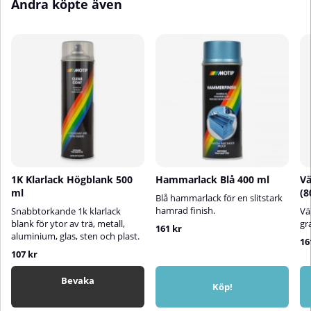
Andra köpte även
synligt områdeSprayavstånd: 25–
30 cmApplicera flera tunna lager
– skaka burken mellan varje
lager✅ Efter användningRengör
ventilen genom att vända
sprayburken upp och ner och
spraya i ca 5 sekunderTorktid
beror på temperatur,
luftfuktighet och lackens
tjocklekMotip Engine Paint i Ford-
blå kulör är perfekt för dig som
vill ge din motor både ett
estetiskt lyft och ett effektivt
skydd – med en klassisk och
1K Klarlack Högblank 500
Hammarlack Blå 400 ml
Vä
sportig blå färg.
ml
(8
Blå hammarlack för en slitstark
hamrad finish.
Snabbtorkande 1k klarlack
Vä
blank för ytor av trä, metall,
gr
161 kr
aluminium, glas, sten och plast.
16
107 kr
Bevaka
Köp!