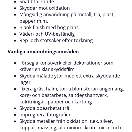
blomsterarrangemang, korg- och
ytan från smuts, fett, rost och
Snabbtorkande
bastarbete, saltdegshantverk,
gammal färg.För bästa resultat
Skyddar mot oxidation
kolritningar, papper och
rekommenderas ett vitt underlag
Mångsidig användning på metall, trä, plast,
kartongSkydda obearbetat
och eventuell grundfärg.Skydda
papper m.m.
träImpregnera fotografierSkydda
omkringliggande ytor med
metaller från oxidation, t.ex.
maskering.AppliceringSkaka
Blank finish med hög glans
silver, koppar, mässing,
sprayburken i minst 3 minuter
Väder- och UV-beständig
aluminium, krom, nickel och
före användning.Testspraya på
Rep- och stötsäker efter torkning
tennBevara mynt, smycken och
en dold yta för att kontrollera
medaljer från att mörkna⚠️ OBS:
färgmatchning och
Vanliga användningsområden
vidhäftning.Spraya i flera tunna
Applicera inte på syntetiska
lager med ca 25 cm avstånd
färger.
Försegla konstverk eller dekorationer som
mellan munstycke och yta.Låt
kräver en klar skyddsfilm
torka mellan varje lager.⚠️
Skydda målade ytor med ett extra skyddande
Använd ej på syntetfärger.
lager
Fixera gräs, halm, torra blomsterarrangemang,
korg- och bastarbete, saltdegshantverk,
kolritningar, papper och kartong
Skydda obearbetat trä
Impregnera fotografier
Skydda metaller från oxidation, t.ex. silver,
koppar, mässing, aluminium, krom, nickel och