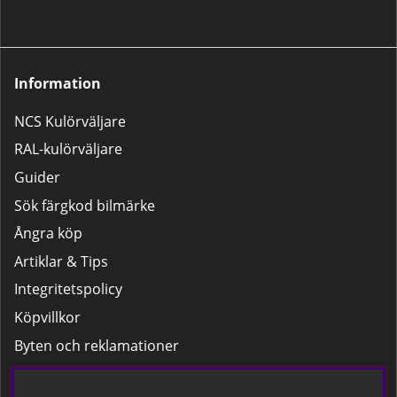
längre användas.📽 Klicka här för
att se vår instruktionsfilm om hur
du aktiverar härdaren korrekt.
Information
NCS Kulörväljare
RAL-kulörväljare
Guider
Sök färgkod bilmärke
Ångra köp
Artiklar & Tips
Integritetspolicy
Köpvillkor
Byten och reklamationer
Leverans