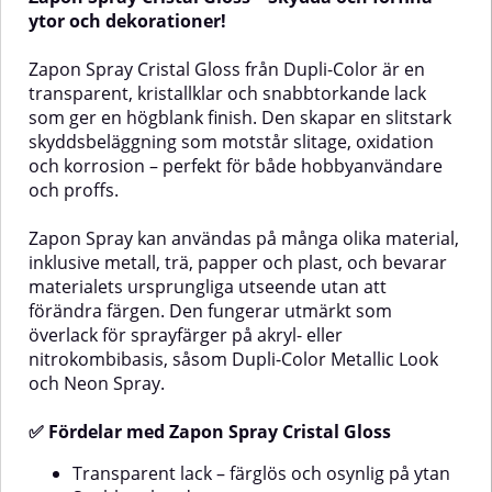
metall, trä, papper och plast. Den
och vackert resultat – idealisk för
ytor och dekorationer!
bevarar materialets ursprungliga
allt från konst och inredning till
utseende samtidigt som den ger
dekorationer och gör-det-själv-
Zapon Spray Cristal Gloss från Dupli-Color är en
en diskret och sofistikerad yta.
projekt.✅ Fördelar med Gold
transparent, kristallklar och snabbtorkande lack
Zapon Spray Satin Matt fungerar
Look SpraySnabbtorkande och
som ger en högblank finish. Den skapar en slitstark
även utmärkt som överlack för
enkel att användaHög glans och
sprayfärger på akryl- eller
vacker guldfinishLångvarig färg
skyddsbeläggning som motstår slitage, oxidation
nitrokombibasis, såsom Dupli-
som tål nötning och
och korrosion – perfekt för både hobbyanvändare
Color Metallic Look och Neon
avtorkningFäster på flera ytor
och proffs.
Spray.✅ Fördelar med Zapon
och underlagFör både inomhus-
Spray Satin MattTransparent lack
och utomhusbrukVäder- och UV-
– färglös och osynlig på
beständigReptålig, stöttålig och
Zapon Spray kan användas på många olika material,
ytanSnabbtorkandeSkyddar mot
hållbarLämpliga underlagGold
inklusive metall, trä, papper och plast, och bevarar
oxidationMångsidig användning
Look Spray fungerar utmärkt
materialets ursprungliga utseende utan att
på metall, trä, plast, papper
på:MetallGlasKeramikStenTräPappe
förändra färgen. Den fungerar utmärkt som
m.m.Sidenmatt finishVäder- och
på användningsområdenAnvänd
överlack för sprayfärger på akryl- eller
UV-beständigRep- och stötsäker
guldsprayen för att:Förgylla
efter torkningVanliga
ramar, ljusstakar eller
nitrokombibasis, såsom Dupli-Color Metallic Look
användningsområdenFörsegla
speglarDekorera möbler,
och Neon Spray.
StenPlast
konstverk eller dekorationer som
inredningsdetaljer eller
kräver en klar skyddsfilmSkydda
konstföremålSkapa unika, lyxiga
✅ Fördelar med Zapon Spray Cristal Gloss
ingsmålning
målade ytor med ett extra
effekter på nya eller gamla
skyddande lagerFixera gräs,
föremålBara fantasin sätter
Transparent lack – färglös och osynlig på ytan
halm, torra
gränser!AnvändningsanvisningFöra