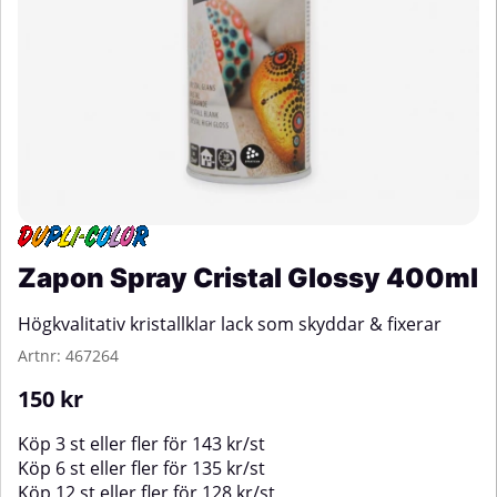
Zapon Spray Cristal Glossy 400ml
Högkvalitativ kristallklar lack som skyddar & fixerar
Artnr:
467264
150
kr
Köp
3 st
eller fler för
143
kr
/
st
Köp
6 st
eller fler för
135
kr
/
st
Köp
12 st
eller fler för
128
kr
/
st