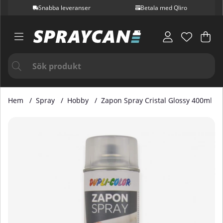
Snabba leveranser
Betala med Qliro
Var
Ant
.
Hem
Spray
Hobby
Zapon Spray Cristal Glossy 400ml
Produktbilder Zapon Spray Cristal Glossy 400ml