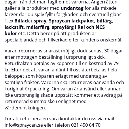
dagar från det man tagit emot varorna. Ångerrätten
gäller alla produkter med
undantag
för alla mixade
färger där du själv fyllt i färgkoden och eventuell glans
T.ex
Billack i spray, Spraycan lackpaket, bilfärg,
lackstift, målarfärg, sprayfärg i Ral och NCS
kulör
etc. Detta beror på att produkten är
specialblandad och tillverkad efter kundens önskemål.
Varan returneras snarast möjligt dock senast 30 dagar
efter mottagen beställning i ursprungligt skick.
Returfrakten betalas av köparen till en kostnad av 79
kr. Efter det att varan anlänt till oss återbetalas hela
beloppet som köparen erlagt med undantag av
samtliga frakter. Varorna ska returneras oanvända och
i originalförpackning. Om varan är använd eller annan
icke ursprunglig skada uppstått kommer ett avdrag på
returnerad summa ske i enlighet med
värdeminskningen.
För att returnera en vara kontaktar du oss via mail:
info@spraycan.se eller telefon 021 450 64 70.