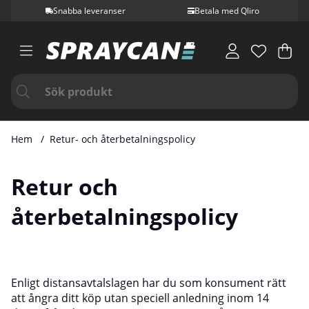
Snabba leveranser
Betala med Qliro
Var
Ant
.
Hem
Retur- och återbetalningspolicy
Retur och
återbetalningspolicy
Enligt distansavtalslagen har du som konsument rätt
att ångra ditt köp utan speciell anledning inom 14