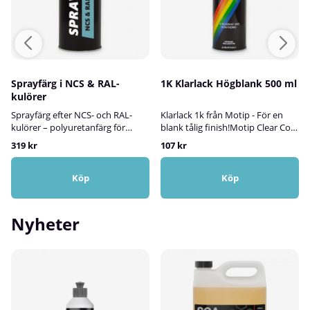
Sprayfärg i NCS & RAL-
1K Klarlack Högblank 500 ml
kulörer
Sprayfärg efter NCS- och RAL-
Klarlack 1k från Motip - För en
kulörer – polyuretanfärg för
blank tålig finish!Motip Clear Coat
inom- och utomhusbrukVi
1K är en högkvalitativ klarlack
319 kr
107 kr
tillverkar sprayfärg efter både
som används för att ge en
NCS- och RAL-kulörer, anpassad
skyddande och glänsande yta på
för projekt där hållbarhet,
olika målade ytor. Den är särskilt
Köp
Köp
precision och ett professionellt
användbar för att ge ett hållbart
slutresultat är viktigt. Färgen är
skydd mot yttre påfrestningar
en slitstark polyuretanfärg som
som repor, smuts, UV-strålning
Nyheter
fäster utmärkt på trä, metall, sten
och väderpåverkan, samtidigt
och hårda plastytor – och
som den bevarar och förbättrar
fungerar lika bra inomhus som
färgens utseende. Klarlack 1k ger
utomhus. Den kan även
en vacker och hållbar finish på en
användas för målning av
mängd olika ytor.Klarlacken
element.Här kan du söka efter
kommer i praktisk sprayburk
valfri NCS-kod i vår digitala
vilket gör den lätt att applicera.