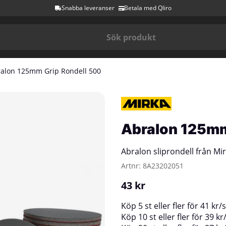
Snabba leveranser
Betala med Qliro
alon 125mm Grip Rondell 500
Abralon 125mm
Abralon sliprondell från Mi
Artnr:
8A23202051
43
kr
Köp
5 st
eller fler för
41
kr
/
s
Köp
10 st
eller fler för
39
kr