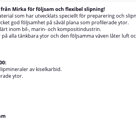
rån Mirka för följsam och flexibel slipning!
ial som har utvecklats speciellt för preparering och slipni
ket god följsamhet på såväl plana som profilerade ytor.
lärt inom bil-, marin- och kompositindustrin.
 på alla tänkbara ytor och den följsamma väven låter luft oc
00:
ipmineraler av kiselkarbid.
erade ytor.
 mm