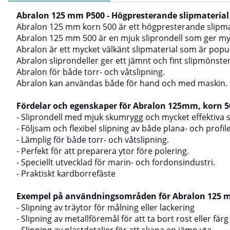
Abralon 125 mm P500 - Högpresterande slipmaterial f
Abralon 125 mm korn 500 är ett högpresterande slipmater
Abralon 125 mm 500 är en mjuk sliprondell som ger myc
Abralon är ett mycket välkänt slipmaterial som är popu
Abralon sliprondeller ger ett jämnt och fint slipmönster
Abralon för både torr- och våtslipning.
Abralon kan användas både för hand och med maskin.
Fördelar och egenskaper för Abralon 125mm, korn 5
- Sliprondell med mjuk skumrygg och mycket effektiva sl
- Följsam och flexibel slipning av både plana- och profil
- Lämplig för både torr- och våtslipning.
- Perfekt för att preparera ytor före polering.
- Speciellt utvecklad för marin- och fordonsindustri.
- Praktiskt kardborrefäste
Exempel på användningsområden för Abralon 125
- Slipning av träytor för målning eller lackering
- Slipning av metallföremål för att ta bort rost eller färg