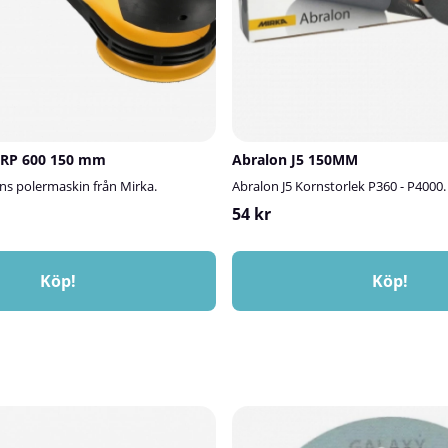
 RP 600 150 mm
Abralon J5 150MM
ns polermaskin från Mirka.
Abralon J5 Kornstorlek P360 - P4000.
54 kr
Köp!
Köp!