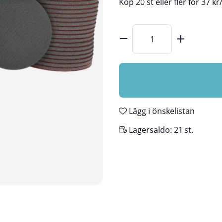
Köp
20 st
eller fler för
37
kr
Lägg i önskelistan
Lagersaldo:
21
st.