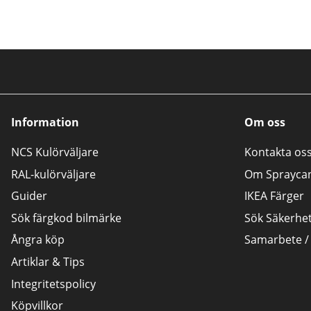
Information
Om oss
NCS Kulörväljare
Kontakta os
RAL-kulörväljare
Om Sprayca
Guider
IKEA Färger
Sök färgkod bilmärke
Sök Säkerhe
Ångra köp
Samarbete /
Artiklar & Tips
Integritetspolicy
Köpvillkor