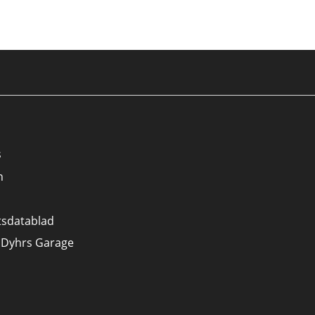
s
n
tsdatablad
 Dyhrs Garage