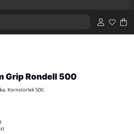
V
An
.
 Grip Rondell 500
rka. Kornstorlek 500.
t
/
st