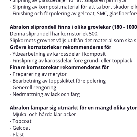
- Slipning av plastdetaljer för att skapa en jämn yta
- Slipning av kompositmaterial för att ta bort skador ell
- Finishing och förpolering av gelcoat, SMC, glasfiberför
Abralon sliprondell finns i olika grovlekar (180 - 1000
Denna sliprondell har kornstorlek 500.
Slipkornets grovhet väljs utifrån det material som ska 
Grövre kornstorlekar rekommenderas för
- Ytbearbetning av karossdelar i komposit
- Finslipning av karossdelar före grund- eller topplack
Finare kornstorekar rekommenderas för
- Preparering av merytor
- Bearbetning av toppskiktet före polering
- Generell rengöring
- Nedmattning av lack och färg
Abralon lämpar sig utmärkt för en mängd olika yto
- Mjuka- och hårda klarlacker
- Topcoat
- Gelcoat
- Plast