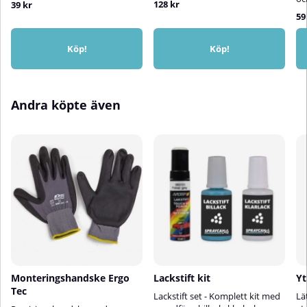
128 kr
39 kr
59
Köp!
Köp!
Andra köpte även
Monteringshandske Ergo
Lackstift kit
Yt
Tec
Lackstift set - Komplett kit med
Lä