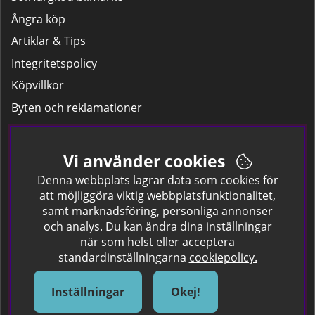
Ångra köp
Artiklar & Tips
Integritetspolicy
Köpvillkor
Byten och reklamationer
Leverans
Hitta färgkoden på bilen.
Vi använder cookies
Företagskund
Denna webbplats lagrar data som cookies för
att möjliggöra viktig webbplatsfunktionalitet,
samt marknadsföring, personliga annonser
Om oss
och analys. Du kan ändra dina inställningar
när som helst eller acceptera
Kontakta oss
standardinställningarna
cookiepolicy.
Om Spraycan
IKEA Färger
Inställningar
Okej!
Sök Säkerhetsdatablad