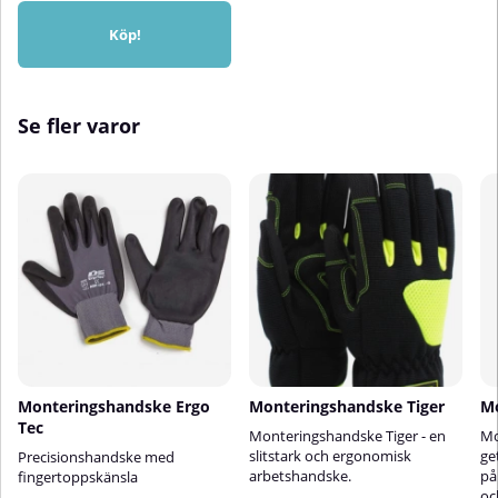
Köp!
Se fler varor
Monteringshandske Ergo
Monteringshandske Tiger
Mo
Tec
Monteringshandske Tiger - en
Mo
slitstark och ergonomisk
ge
Precisionshandske med
arbetshandske.
på
fingertoppskänsla
oc