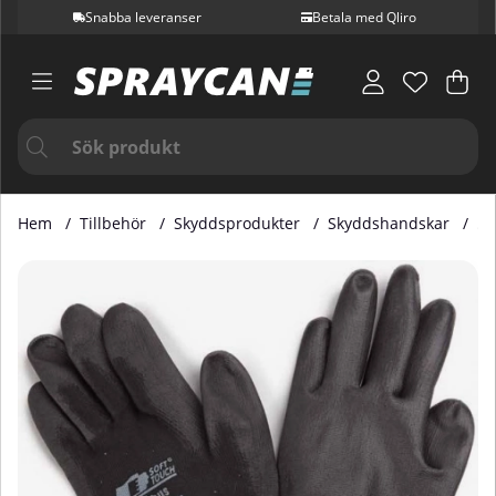
Snabba leveranser
Betala med Qliro
Var
Ant
.
Hem
Tillbehör
Skyddsprodukter
Skyddshandskar
Ar
Produktbilder Arbetshandske Stl. 10 (XL)