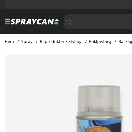
Hem
Spray
Bilprodukter / Styling
Bakljusfärg
Backli
Produktbilder Backlight Remover 150 ml