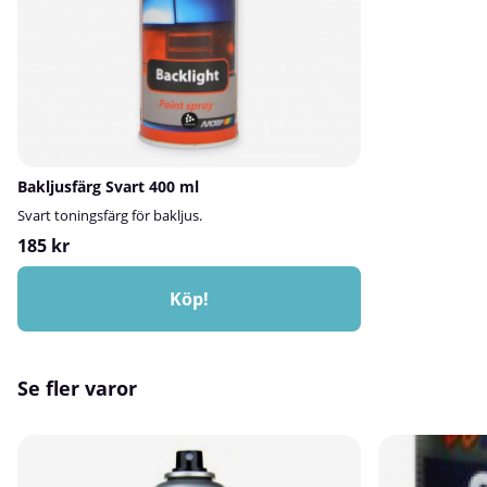
skydd - Klarlacke
ett slitstarkt s
och smuts, vilket
behåller sitt uts
Produkten ger e
förbättrar den es
Det gör den perfe
glänsande, profe
önskvärt.Snabbto
Bakljusfärg Svart 400 ml
snabbt och minsk
och nästa steg i
Svart toningsfärg för bakljus.
för projekt där t
185 kr
har ett effektivt
bleknar eller förs
målade ytor behål
Köp!
längre.Mångsidi
många olika ytor,
tidigare målade yt
både bilreparati
Se fler varor
målningstillämp
industrilackering
på ytor som:Trä
du använder klar
produkten, läs n
anvisningar på 