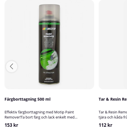
Färgborttagning 500 ml
Tar & Resin R
Effektiv färgborttagning med Motip Paint
Tar & Resin Remo
Remover!Ta bort färg och lack enkelt med
tjära och kåda fr
färgborttagningsmedlet Motip Paint Remover. Motip
Resin Remover.Bil
153 kr
112 kr