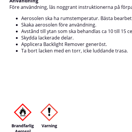
Användning
verktyg som är lämpligt för detta ändamål. Upprepa
behandlingen vid behov.⚠️ OBS. Förorenat
Före användning, läs noggrant instruktionerna på förp
färgborttagningsmedel ska betraktas som kemiskt
Aerosolen ska ha rumstemperatur. Bästa bearbetn
avfall.
Skaka aerosolen före användning.
Avstånd till ytan som ska behandlas ca 10 till 15 c
Skydda lackerade delar.
Applicera Backlight Remover generöst.
Ta bort lacken med en torr, icke luddande trasa.
Brandfarlig
Varning
Aerosol