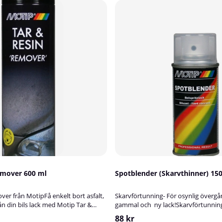
emover 600 ml
Spotblender (Skarvthinner) 15
ver från MotipFå enkelt bort asfalt,
Skarvförtunning- För osynlig övergå
ån din bils lack med Motip Tar &
gammal och ny lack!Skarvförtunning
ens lack utsätts dagligen för asfalt,
eller skarvthinner som det också kal
88 kr