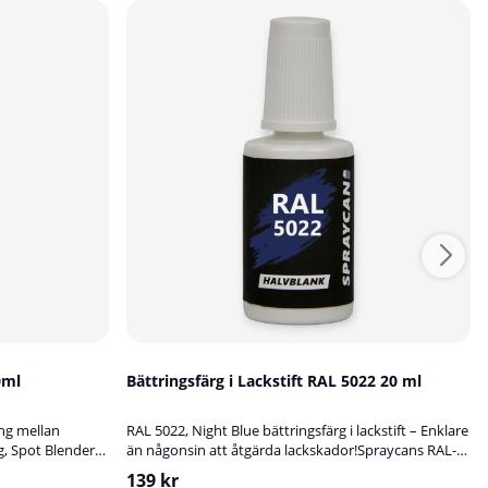
0ml
Bättringsfärg i Lackstift RAL 5022 20 ml
ng mellan
RAL 5022, Night Blue bättringsfärg i lackstift – Enklare
, Spot Blender
än någonsin att åtgärda lackskador!Spraycans RAL-
las är en produkt
lackstift är en vattenbaserad bättringsfärg i en smidig
139 kr