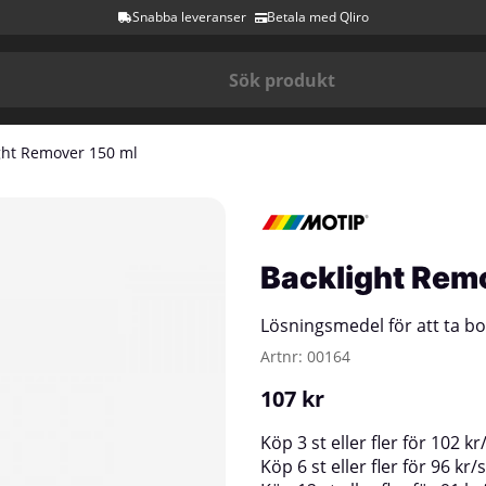
Snabba leveranser
Betala med Qliro
ght Remover 150 ml
Backlight Rem
Lösningsmedel för att ta bor
Artnr:
00164
107
kr
Köp
3 st
eller fler för
102
kr
Köp
6 st
eller fler för
96
kr
/
s