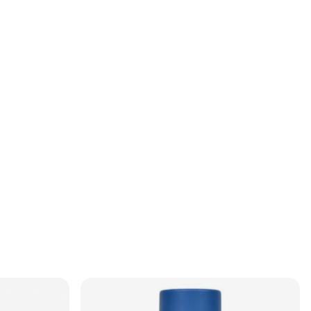
rundfärg +
våtslipning ger en jämn yta för lack eller färg.Lång
 och små
hållbarhet – bildar ett stabilt underlag som förbättrar
allic-
livslängden på den färdiga ytan.Möjlig vått-i-vått-
n.seKan användas
applikation – efter ca 15 minuter i 20 °C kan du
ring
applicera nästa lager direkt.Typiska
användningsområdenFörarbete inför lackering av
bilkarosserYtutjämning på komponenter och
reparationsytorFyllning av smådefekter i industriella
eller hobbyprojektSå här använder du ColorMatic
High Build FillerLäs instruktioner och varningstexter
på etiketten noggrant före användning!Ta bort
eventuell rost och slipa ytan noggrant.Rengör ytan
med silikonborttagning.Säkerställ att ytan är torr,
damm- och fettfri.Skaka burken noggrant i minst 2
minuter.Utför ett spraytest på en provyta.Håll ett
sprayavstånd på cirka 15–20 cm och applicera i flera
tunna lager.