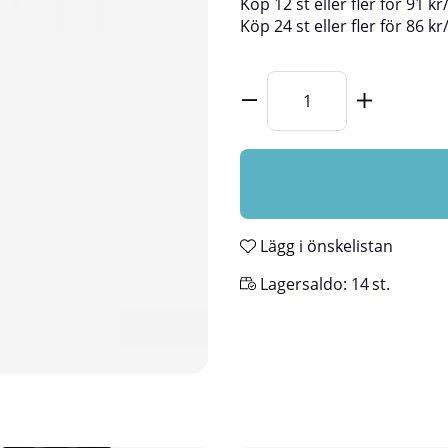
Köp
12 st
eller fler för
91
kr
Köp
24 st
eller fler för
86
kr
Lägg i önskelistan
Lagersaldo:
14
st.