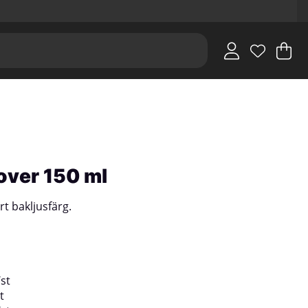
V
An
.
over 150 ml
t bakljusfärg.
/
st
t