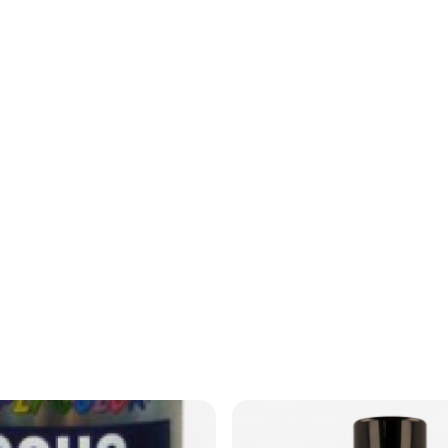
n är reptålig och stötsäker och ger
unika färgkodKomplett kit: billack, g
kydd mot UV-strålning, väderpåverkan
klarlackPerfekt för stenskott, repor
 gör att ytorna håller längre och
lackskadorPassar både solida och met
eende över tid.Hög glans och finish -
lackerTillverkas hos oss på Sprayca
n jämn, högblank finish som
flera gångerSnabb och enkel applice
tetiska kvaliteten på målade ytor.
kt för applikationer där ett
ssionellt utseende är
rkande - Clear Coat 1K torkar
ar väntetiden mellan applicering
 behandlingen. Detta gör den idealisk
id är en viktig faktor.UV-skydd - Den
 UV-skydd som förhindrar att färger
ämras av solens strålar, vilket gör att
ler sin lyster och färg
g användning - Den kan användas på
 inklusive metall, trä, plast och
or. Detta gör den till ett bra val för
oner och andra
ningar, som hobbyprojekt och
.Blank klarlack i spray kan användas
MetallAluminiumGlasSten PlastHur
lack i sprayInnan du använder
oggrant instruktioner och
förpackningen!FörbehandlingRengör