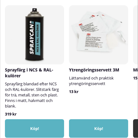
Sprayfärg i NCS & RAL-
Ytrengöringsservett 3M
Mi
kulörer
Lättanvänd och praktisk
15
ytrengöringsservett
Sprayfärg blandad efter NCS
och RAL-kulörer. Slitstark färg
13 kr
för trä, metall, sten och plast.
Finns i matt, halvmatt och
blank.
319 kr
Köp!
Köp!