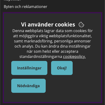
Byten och reklamationer
Leverans
Hitta färgkoden på bilen.
Vi använder cookies
Företagskund
Denna webbplats lagrar data som cookies för
att möjliggöra viktig webbplatsfunktionalitet,
samt marknadsföring, personliga annonser
Om oss
och analys. Du kan ändra dina inställningar
när som helst eller acceptera
Kontakta oss
standardinställningarna
cookiepolicy.
Om Spraycan
IKEA Färger
Inställningar
Okej!
Sök Säkerhetsdatablad
Samarbete / Dyhrs Garage
Nödvändiga