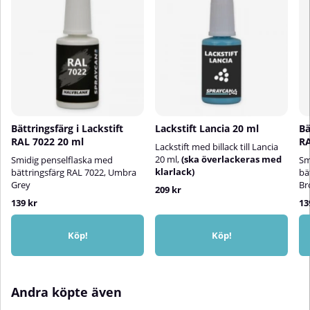
Bättringsfärg i Lackstift
Lackstift Lancia 20 ml
Bä
RAL 7022 20 ml
RA
Lackstift med billack till Lancia
20 ml,
(ska överlackeras med
Smidig penselflaska med
Sm
klarlack)
bättringsfärg RAL 7022, Umbra
bä
Grey
Br
209 kr
139 kr
13
Köp!
Köp!
Andra köpte även