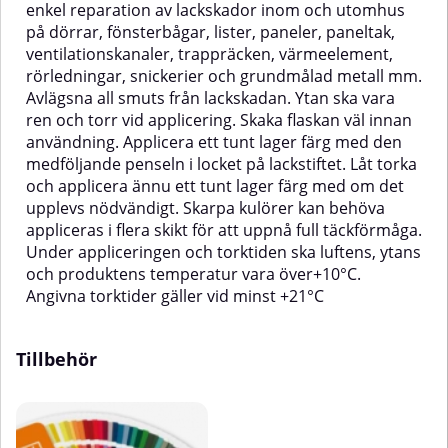
enkel reparation av lackskador inom och utomhus
på dörrar, fönsterbågar, lister, paneler, paneltak,
ventilationskanaler, trappräcken, värmeelement,
rörledningar, snickerier och grundmålad metall mm.
Avlägsna all smuts från lackskadan. Ytan ska vara
ren och torr vid applicering. Skaka flaskan väl innan
användning. Applicera ett tunt lager färg med den
medföljande penseln i locket på lackstiftet. Låt torka
och applicera ännu ett tunt lager färg med om det
upplevs nödvändigt. Skarpa kulörer kan behöva
appliceras i flera skikt för att uppnå full täckförmåga.
Under appliceringen och torktiden ska luftens, ytans
och produktens temperatur vara över+10°C.
Angivna torktider gäller vid minst +21°C
Tillbehör