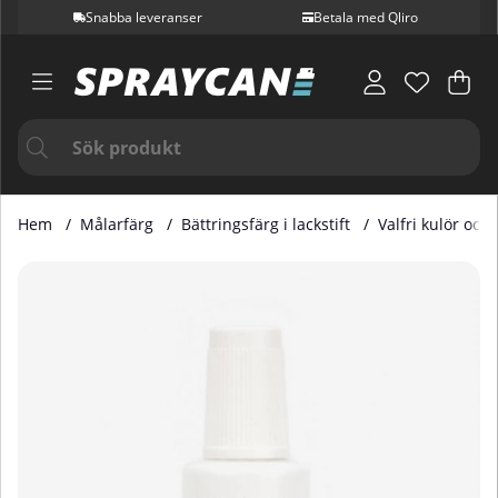
Snabba leveranser
Betala med Qliro
Var
Ant
.
Hem
Målarfärg
Bättringsfärg i lackstift
Valfri kulör och
Produktbilder Bättringsfärg i Lackstift NCS & RAL Sidenmatt