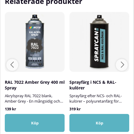
Relaterade produkter
RAL 7022 Amber Grey 400 ml
Sprayfärg i NCS & RAL-
Spray
kulörer
Akrylspray RAL 7022 blank,
Sprayfärg efter NCS- och RAL-
Amber Grey - En mångsidig och
kulörer – polyuretanfärg för
hållbar akryllack!RAL 7022 Acryl
inom- och utomhusbrukVi
139 kr
319 kr
Spray är en högkvalitativ
tillverkar sprayfärg efter både
akryllack som är perfekt för att
NCS- och RAL-kulörer, anpassad
bättringsmåla, skydda och
för projekt där hållbarhet,
Köp
Köp
dekorera ytor av metall,
precision och ett professionellt
aluminium, trä, glas, sten och
slutresultat är viktigt. Färgen är