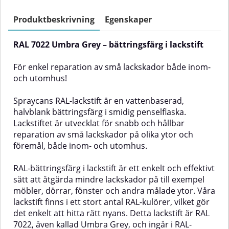
olika typer av plast. Akryllacken
en slitstark polyuretanfärg som
kan användas för både inom- och
fäster utmärkt på trä, metall, sten
Produktbeskrivning
Egenskaper
utomhusbruk. Akrylsprayen har
och hårda plastytor – och
utmärkt täckning och en hållbar
fungerar lika bra inomhus som
RAL 7022 Umbra Grey – bättringsfärg i lackstift
färg som är motståndskraftig
utomhus. Den kan även
mot repor och slitage. Den är
användas för målning av
också resistent mot
element.Här kan du söka efter
För enkel reparation av små lackskador både inom-
väderpåverkan samt är
valfri NCS-kod i vår digitala
och utomhus!
rostförebyggande.Akryllacken i
färgkartaFärgen kan tillverkas i
sprayform är ett bra val för
tre olika glanser:Matt: ca 5–10
Spraycans RAL-lackstift är en vattenbaserad,
bättringsmålning av olika ytor
glansHalvmatt: ca 20 glansBlank:
men även för olika typer av
ca 80 glans✅ FördelarTillverkas
halvblank bättringsfärg i smidig penselflaska.
dekorationsmålning. RAL
efter NCS- och RAL-kulörerTre
Lackstiftet är utvecklat för snabb och hållbar
Akryllack har utmärkt vertikal
glanser: matt, halvmatt och
reparation av små lackskador på olika ytor och
stabilitet, så knappt något dropp
blankSlitstark polyuretanfärg för
föremål, både inom- och utomhus.
och utmärkt vidhäftning!Den här
lång hållbarhetLämplig för både
sprayfärgen har kulören RAL
inomhus- och
7022. Kulören kallas för Amber
utomhusmiljöerUtmärkt fäste på
RAL-bättringsfärg i lackstift är ett enkelt och effektivt
Grey och ingår i RAL-systemets
flera underlag: trä, metall, sten
sätt att åtgärda mindre lackskador på till exempel
kategori Grå nyanser. Fördelar
och hård plastGer en jämn och
möbler, dörrar, fönster och andra målade ytor. Våra
med Akrylspray RAL 7022-
snygg
lackstift finns i ett stort antal RAL-kulörer, vilket gör
Utmärkt täckning- Hållbar färg
ytaAnvändningsområdeFärgen
och hållbar glans- Repfri och
passar för målning
det enkelt att hitta rätt nyans. Detta lackstift är RAL
slitstark- Utmärkt vertikal
av:TräytorMetallStenHårda
7022, även kallad Umbra Grey, och ingår i RAL-