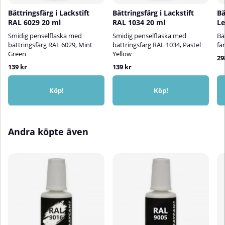
lackerasSkaka sprayburken i
Bättringsfärg i Lackstift
Bättringsfärg i Lackstift
Bä
minst 2 minuter före
RAL 6029 20 ml
RAL 1034 20 ml
Le
användningTestspraya för att
kontrollera färg och fästeSpraya i
Smidig penselflaska med
Smidig penselflaska med
Bät
flera tunna, korslagda lager från
bättringsfärg RAL 6029, Mint
bättringsfärg RAL 1034, Pastel
fä
cirka 25 cm avståndSkaka
Green
Yellow
29
sprayburken mellan varje
139 kr
139 kr
lagerRengör ventilen efter
användning genom att spraya
upp och ner i 5 sekunder⚠️
Köp!
Köp!
Applicera inte på syntetiska
färger🎨 Färg på skärm kan
avvika från verklig kulör
Andra köpte även