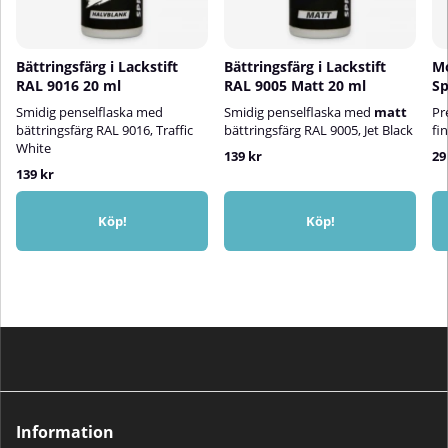
Bättringsfärg i Lackstift
Bättringsfärg i Lackstift
M
RAL 9016 20 ml
RAL 9005 Matt 20 ml
Sp
Smidig penselflaska med
Smidig penselflaska med
matt
Pr
bättringsfärg RAL 9016, Traffic
bättringsfärg RAL 9005, Jet Black
fi
White
139 kr
29
139 kr
Köp!
Köp!
Information