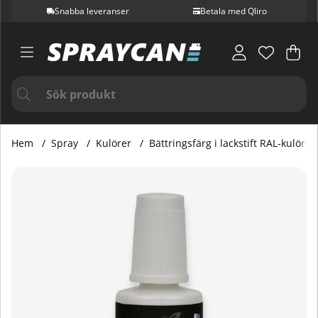
Snabba leveranser
Betala med Qliro
Var
Ant
.
Hem
Spray
Kulörer
Bättringsfärg i lackstift RAL-kulörer
Produktbilder Bättringsfärg i Lackstift RAL 7022 20 ml