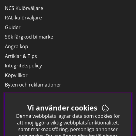
NCS Kulörväljare
RAL-kulörväljare
Guider
Sök färgkod bilmärke
Ångra köp
Artiklar & Tips
Integritetspolicy
Köpvillkor
Byten och reklamationer
Leverans
Hitta färgkoden på bilen.
Vi använder cookies
Företagskund
Denna webbplats lagrar data som cookies för
att möjliggöra viktig webbplatsfunktionalitet,
samt marknadsföring, personliga annonser
Om oss