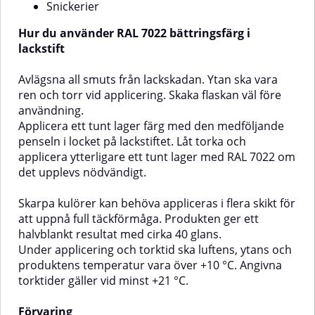
centimeter. Applicera lacken i
underlag för bästa
Snickerier
flera tunna lager. Skaka
täckning.Produkten kan inte
sprayburken igen innan du
beställas i metallic-kulörer (t.ex.
Hur du använder RAL 7022 bättringsfärg i
applicerar nästa lager.Efter
RAL Effect).
lackstift
användning, rengör ventilen
(vänd aerosolen upp och ner och
tryck in munstycket i cirka 5
Avlägsna all smuts från lackskadan. Ytan ska vara
sekunder).Torktiden beror på
ren och torr vid applicering. Skaka flaskan väl före
omgivningstemperaturen,
användning.
luftfuktigheten och den
Applicera ett tunt lager färg med den medföljande
applicerade lackens tjocklek.OBS -
penseln i locket på lackstiftet. Låt torka och
färgen som återges från skärmen
kan avvika från den verkliga
applicera ytterligare ett tunt lager med RAL 7022 om
kulören.
det upplevs nödvändigt.
Skarpa kulörer kan behöva appliceras i flera skikt för
att uppnå full täckförmåga. Produkten ger ett
halvblankt resultat med cirka 40 glans.
Under applicering och torktid ska luftens, ytans och
produktens temperatur vara över +10 °C. Angivna
torktider gäller vid minst +21 °C.
Förvaring