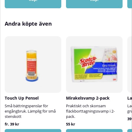
eller matta ned känsliga
ytor.Prova alltid på en liten, dold
yta först.
Andra köpte även
Touch Up Pensel
Mirakelsvamp 2-pack
La
Små bättringspenslar för
Praktiskt och skonsam
La
engångbruk. Lämplig för små
fläckborttagningssvamp i 2-
gr
stenskott
pack.
39
fr. 39 kr
55 kr