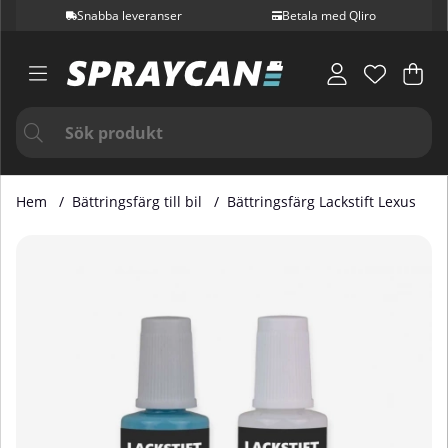
Snabba leveranser
Betala med Qliro
Var
Ant
.
Hem
Bättringsfärg till bil
Bättringsfärg Lackstift Lexus
Produktbilder Bättringsfärg Lackstift Lexus