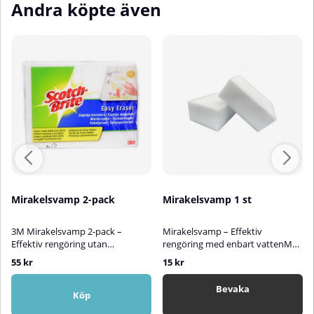
Andra köpte även
Mirakelsvamp 2-pack
Mirakelsvamp 1 st
3M Mirakelsvamp 2-pack –
Mirakelsvamp – Effektiv
Effektiv rengöring utan
rengöring med enbart vattenMed
kemikalier3M Mirakelsvamp är en
Mirakelsvampen blir det enkelt
55 kr
15 kr
praktisk och skonsam
att få bort svåra fläckar utan att
rengöringssvamp som effektivt
använda starka rengöringsmedel.
Bevaka
tar bort svåra fläckar – helt utan
Svampen är mediumhård och
Köp
kemikalier.Tillsätt bara vatten!
fungerar utmärkt även på