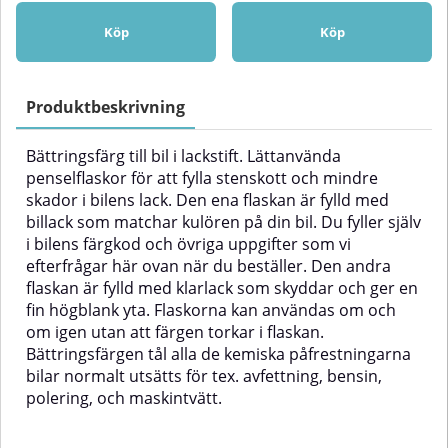
fylld med billack som matchar
fylld med billack som matchar
kulören på din bil. Du fyller själv i
kulören på din bil. Du fyller själv i
Köp
Köp
bilens färgkod och övriga
bilens färgkod och övriga
uppgifter som vi efterfrågar här
uppgifter som vi efterfrågar här
ovan när du beställer. Den andra
ovan när du beställer. Den andra
flaskan är fylld med klarlack som
flaskan är fylld med klarlack som
Produktbeskrivning
skyddar och ger en fin högblank
skyddar och ger en fin högblank
yta. Flaskorna kan användas om
yta. Flaskorna kan användas om
Bättringsfärg till bil i lackstift. Lättanvända
och om igen utan att färgen
och om igen utan att färgen
torkar i flaskan. Bättringsfärgen
torkar i flaskan. Bättringsfärgen
penselflaskor för att fylla stenskott och mindre
tål alla de kemiska
tål alla de kemiska
skador i bilens lack. Den ena flaskan är fylld med
påfrestningarna bilar normalt
påfrestningarna bilar normalt
billack som matchar kulören på din bil. Du fyller själv
utsätts för tex. avfettning, bensin,
utsätts för tex. avfettning, bensin,
i bilens färgkod och övriga uppgifter som vi
polering, och maskintvätt.
polering, och maskintvätt.
efterfrågar här ovan när du beställer. Den andra
flaskan är fylld med klarlack som skyddar och ger en
fin högblank yta. Flaskorna kan användas om och
om igen utan att färgen torkar i flaskan.
Bättringsfärgen tål alla de kemiska påfrestningarna
bilar normalt utsätts för tex. avfettning, bensin,
polering, och maskintvätt.