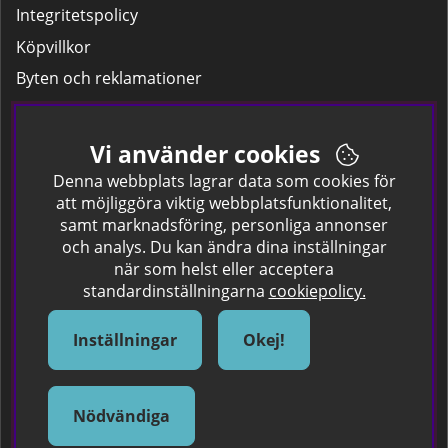
Integritetspolicy
Köpvillkor
Byten och reklamationer
Leverans
Hitta färgkoden på bilen.
Vi använder cookies
Företagskund
Denna webbplats lagrar data som cookies för
att möjliggöra viktig webbplatsfunktionalitet,
samt marknadsföring, personliga annonser
Om oss
och analys. Du kan ändra dina inställningar
när som helst eller acceptera
Kontakta oss
standardinställningarna
cookiepolicy.
Om Spraycan
IKEA Färger
Inställningar
Okej!
Sök Säkerhetsdatablad
Samarbete / Dyhrs Garage
Nödvändiga