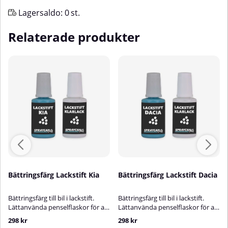
Lagersaldo:
0
st.
Relaterade produkter
Bättringsfärg Lackstift Kia
Bättringsfärg Lackstift Dacia
Bättringsfärg till bil i lackstift.
Bättringsfärg till bil i lackstift.
Lättanvända penselflaskor för att
Lättanvända penselflaskor för att
fylla stenskott och mindre skador
fylla stenskott och mindre skador
298 kr
298 kr
i bilens lack. Den ena flaskan är
i bilens lack. Den ena flaskan är