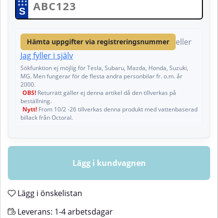
★
★
★
★
★
★
S
eller
Hämta uppgifter via registreringsnummer
Jag fyller i själv
Sökfunktion ej möjlig för Tesla, Subaru, Mazda, Honda, Suzuki,
MG. Men fungerar för de flesta andra personbilar fr. o.m. år
2000.
OBS!
Returrätt gäller ej denna artikel då den tillverkas på
beställning.
Nytt!
From 10/2 -26 tillverkas denna produkt med vattenbaserad
billack från Octoral.
Lägg i kundvagnen
Lägg i önskelistan
Leverans:
1-4 arbetsdagar