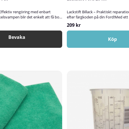
Effektiv rengöring med enbart
Lackstift Billack – Praktiskt reparati
lsvampen blir det enkelt att få bort
efter färgkoden på din Ford!Med ett 
an att använda starka
enkelt reparera små lackskador på d
209 kr
l. Svampen är mediumhård och
flaskor fylls med billack blandad efte
 även på ojämna ytor.Den tar enkelt
vilket ger en mycket bra kulörträff o
Bevaka
, skomärken, te- och kaffefläckar i
resultat.Stiften är smidiga att använ
Köp
färgningar i diskhon. Perfekt att ha
och fungerar perfekt för att fylla i s
et eller i andra miljöer där rena
repor och andra mindre skador i lacke
ändningFukta svampen lätt med
blandas hos oss på Spraycan, där vi 
ändning och gnugga försiktigt på
nästan alla bilmodeller.Fyll i uppgif
 rengöras.✅ Fördelar med
i fälten ovan – så blandar vi fram rätt
 glänsande rent resultat enbart
du osäker på var du hittar färgkode
tiv även på ojämna ytorTar bort
Fördelar med Spraycans lackstiftLag
m tusch, skomärken, te- och
stenskott snabbt och smidigtPensel
 och miljövänlig användning utan
enkel att användaMycket bra färgträ
kationerStorlek: 10 x 6 x 4
FordEtt prisvärt alternativ till verk
amin
Viktigt att tänka påAlla våra lackstift 
överlackeras med klarlack. Det är kl
lagningen skydd och glans. Den kan
separat.Bilens ålder och skick kan p
kulörmatchningen.Läs mer om hur 
lackstiftet i vår lackstiftsguide!