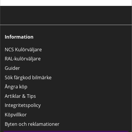
att se vår instruktionsfilm om hur
du aktiverar härdaren korrekt.
Information
NCS Kulörväljare
RAL-kulörväljare
Guider
Sök färgkod bilmärke
Ångra köp
Artiklar & Tips
Integritetspolicy
Köpvillkor
Byten och reklamationer