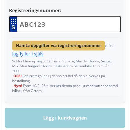
Registreringsnummer:
★
★
★
★
★
★
★
★
★
S
eller
Hämta uppgifter via registreringsnummer
Jag fyller i själv
Sökfunktion ej möjlig för Tesla, Subaru, Mazda, Honda, Suzuki,
MG. Men fungerar för de flesta andra personbilar fr. o.m. år
2000.
OBS!
Returrätt gäller ej denna artikel då den tillverkas på
beställning.
Nytt!
From 10/2 -26 tillverkas denna produkt med vattenbaserad
billack från Octoral.
Lägg i kundvagnen