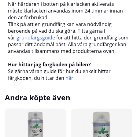
När härdaren i botten på klarlacken aktiverats
hur du enkelt hittar färgkoden,
hur du enkelt hittar färgkoden,
måste klarlacken användas inom 24 timmar innan
du hittar den här.
du hittar den här.
den är förbrukad.
Tänk på att en grundfärg kan vara nödvändig
beroende på vad du ska göra. Titta gärna i
vår
grundfärgsguide
för att hitta den grundfärg som
passar ditt ändamål bäst! Alla våra grundfärger kan
användas tillsammans med produkterna ovan.
Hur hittar jag färgkoden på bilen?
Se gärna våran guide för hur du enkelt hittar
färgkoden, du hittar den
här
.
Andra köpte även