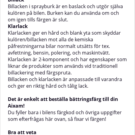
används vid traditionell
används vid traditionell
Billacken i sprayburk är en baslack och utgör själva
billackering med
billackering med
kulören på bilen. Burken kan du använda om och
färgspruta.Billacken och
färgspruta.Billacken och
om igen tills färgen är slut.
klarlacken är anpassade till
klarlacken är anpassade till
Klarlack
varandra och ger en riktig hård
varandra och ger en riktig hård
och tålig lack.Det är enkelt att
och tålig lack.Det är enkelt att
Klarlacken ger en hård och blank yta som skyddar
beställa bättringsfärg till din
beställa bättringsfärg till din
kulören/billacken mot alla de kemiska
Kia!Du fyller bara i bilens färgkod
Skoda!Du fyller bara i bilens
påfrestningarna bilar normalt utsätts för tex.
och övriga uppgifter som
färgkod och övriga uppgifter som
avfettning, bensin, polering, och maskintvätt.
efterfrågas här ovan, så fixar vi
efterfrågas här ovan, så fixar vi
färgen!Bra att vetaNär härdaren i
färgen!Bra att vetaNär härdaren i
Klarlacken är 2-komponent och har egenskaper som
botten på klarlacken aktiverats
botten på klarlacken aktiverats
liknar de produkter som används vid traditionell
måste klarlacken användas inom
måste klarlacken användas inom
billackering med färgspruta.
24 timmar innan den är
24 timmar innan den är
Billacken och klarlacken är anpassade till varandra
förbrukad.Tänk på att en
förbrukad.Tänk på att en
och ger en riktig hård och tålig lack.
grundfärg kan vara nödvändig
grundfärg kan vara nödvändig
beroende på vad du ska göra.
beroende på vad du ska göra.
Titta gärna i
Titta gärna i
Det är enkelt att beställa bättringsfärg till din
vår grundfärgsguide för att hitta
vår grundfärgsguide för att hitta
Aixam!
den grundfärg som passar ditt
den grundfärg som passar ditt
Du fyller bara i bilens färgkod och övriga uppgifter
ändamål bäst! Alla våra
ändamål bäst! Alla våra
grundfärger kan användas
grundfärger kan användas
som efterfrågas här ovan, så fixar vi färgen!
tillsammans med produkterna
tillsammans med produkterna
ovan.Hur hittar jag färgkoden på
ovan.Hur hittar jag färgkoden på
Bra att veta
bilen?Se gärna våran guide för
bilen?Se gärna våran guide för