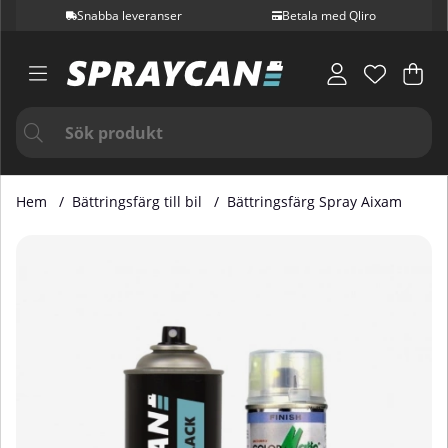
Snabba leveranser
Betala med Qliro
Var
Ant
.
Hem
Bättringsfärg till bil
Bättringsfärg Spray Aixam
Produktbilder Bättringsfärg Spray Aixam