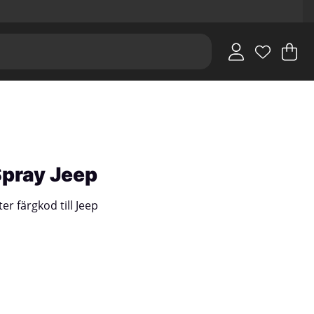
V
An
.
Spray Jeep
er färgkod till Jeep