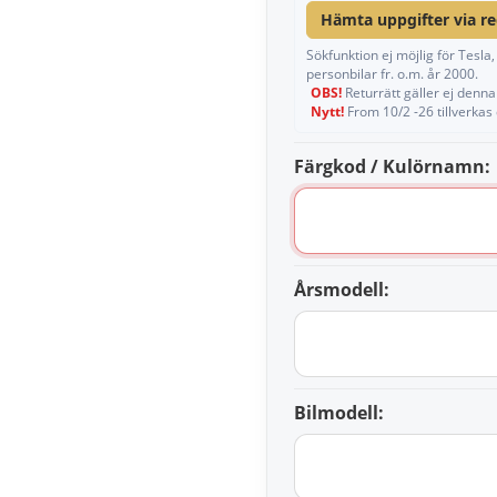
Hämta uppgifter via r
Sökfunktion ej möjlig för Tesl
personbilar fr. o.m. år 2000.
OBS!
Returrätt gäller ej denna 
Nytt!
From 10/2 -26 tillverkas
Färgkod / Kulörnamn:
Årsmodell:
Bilmodell: