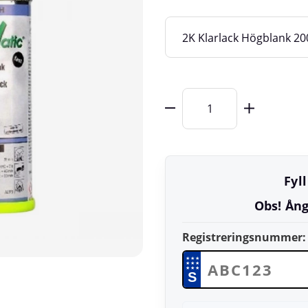
Fyl
Obs! Ång
Registreringsnummer:
★
★
★
★
★
★
★
★
★
S