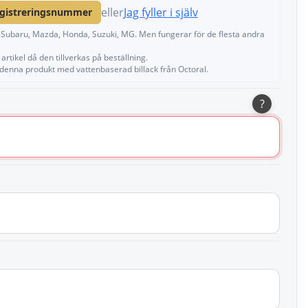
eller
Jag fyller i själv
egistreringsnummer
a, Subaru, Mazda, Honda, Suzuki, MG. Men fungerar för de flesta andra
artikel då den tillverkas på beställning.
 denna produkt med vattenbaserad billack från Octoral.
?