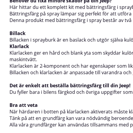
Behöver du fixa mindre skador på din Jeep?
avfettning, bensin, polering, och
maskintvätt.Kla
Här hittar du ett komplett kit med bättringsfärg i spray
maskintvätt.Klarlacken är 2-komponent och har
egenskaper som 
egenskaper som liknar de produkter som används
vid traditionell 
Bättringsfärg på spray lämpar sig perfekt för att utför
vid traditionell billackering med färgspruta.Billacken
och klarlacken ä
Denna produkt med bättringsfärg i spray består av två b
och klarlacken är anpassade till varandra och ger en
riktig hård och tå
riktig hård och tålig lack.Det är enkelt att beställa
bättringsfärg till
Billack
bättringsfärg till din Mini Cooper!Du fyller bara i
färgkod och övri
Billacken i sprayburk är en baslack och utgör själva ku
bilens färgkod och övriga uppgifter som efterfrågas
ovan, så fixar vi
här ovan, så fixar vi färgen!Bra att vetaNär härdaren i
botten på klarla
Klarlack
botten på klarlacken aktiverats måste klarlacken
användas inom 2
Klarlacken ger en hård och blank yta som skyddar kulöre
användas inom 24 timmar innan den är
förbrukad.Tänk p
maskintvätt.
förbrukad.Tänk på att en grundfärg kan vara
nödvändig beroen
Klarlacken är 2-komponent och har egenskaper som likn
nödvändig beroende på vad du ska göra. Titta gärna i
vår grundfärgsgu
vår grundfärgsguide för att hitta den grundfärg som
passar ditt ända
Billacken och klarlacken är anpassade till varandra och g
passar ditt ändamål bäst! Alla våra grundfärger kan
användas tills
användas tillsammans med produkterna ovan.Hur
hittar jag färgk
Det är enkelt att beställa bättringsfärg till din Jeep!
hittar jag färgkoden på bilen?Se gärna våran guide
för hur du enkelt
Du fyller bara i bilens färgkod och övriga uppgifter som 
för hur du enkelt hittar färgkoden, du hittar den här.
Bra att veta
När härdaren i botten på klarlacken aktiverats måste 
Tänk på att en grundfärg kan vara nödvändig beroende p
Alla våra grundfärger kan användas tillsammans med 