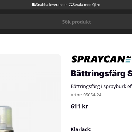
Snabba leveranser
Betala med Qliro
Bättringsfärg 
Bättringsfärg i sprayburk eft
Artnr:
05054-24
611
kr
Klarlack: