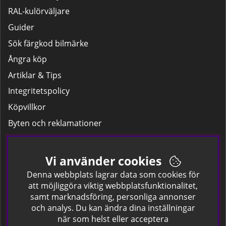
RAL-kulörväljare
Guider
Sök färgkod bilmärke
Ångra köp
Artiklar & Tips
Integritetspolicy
Köpvillkor
Byten och reklamationer
Leverans
Hitta färgkoden på bilen.
Vi använder cookies
Företagskund
Denna webbplats lagrar data som cookies för
att möjliggöra viktig webbplatsfunktionalitet,
samt marknadsföring, personliga annonser
Om oss
och analys. Du kan ändra dina inställningar
när som helst eller acceptera
Kontakta oss