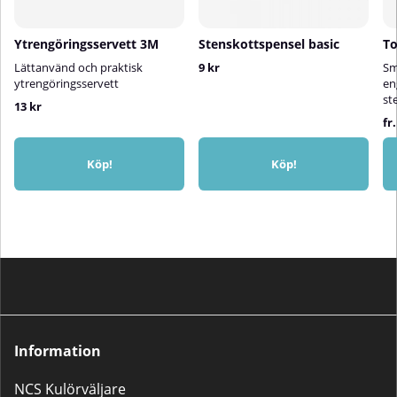
Ytrengöringsservett 3M
Stenskottspensel basic
To
Lättanvänd och praktisk
9 kr
Sm
ytrengöringsservett
en
st
13 kr
fr
Köp!
Köp!
Information
NCS Kulörväljare