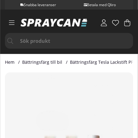
Snabba leveranser
Betala med Qliro
Var
Ant
.
Hem
Bättringsfärg till bil
Bättringsfärg Tesla Lackstift PPS
Produktbilder Bättringsfärg Tesla Lackstift PPSW 3-skiktslac