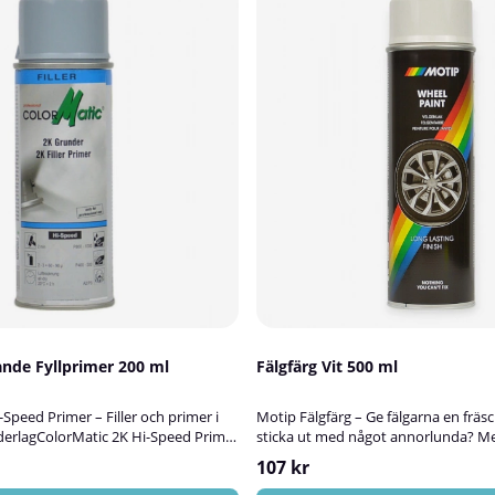
nde Fyllprimer 200 ml
Fälgfärg Vit 500 ml
Speed Primer – Filler och primer i
Motip Fälgfärg – Ge fälgarna en fräsch
nderlagColorMatic 2K Hi-Speed Primer
sticka ut med något annorlunda? M
rande tvåkomponentsprimer i
Paint i vit kulör kan du ge dina stål- e
107 kr
mbinerar filler och primer i ett och
lättmetallfälgar samt navkapslar ett 