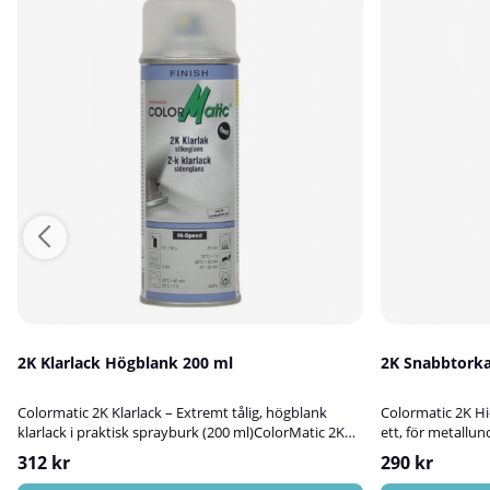
2K Klarlack Högblank 200 ml
2K Snabbtorka
Colormatic 2K Klarlack – Extremt tålig, högblank
Colormatic 2K Hi-
klarlack i praktisk sprayburk (200 ml)ColorMatic 2K
ett, för metallu
Klarlack är en högkvalitativ, tvåkomponents klarlack i
är en högpreste
312 kr
290 kr
sprayform, utvecklad för att ge en mycket slitstark,
sprayform som ko