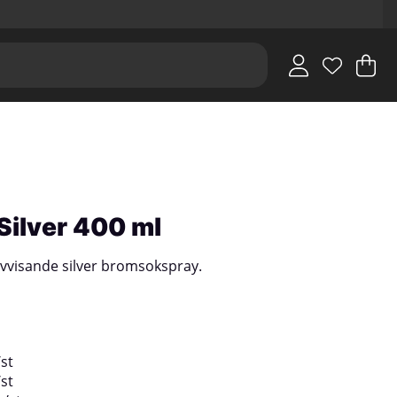
V
An
.
Silver 400 ml
visande silver bromsokspray.
/
st
/
st