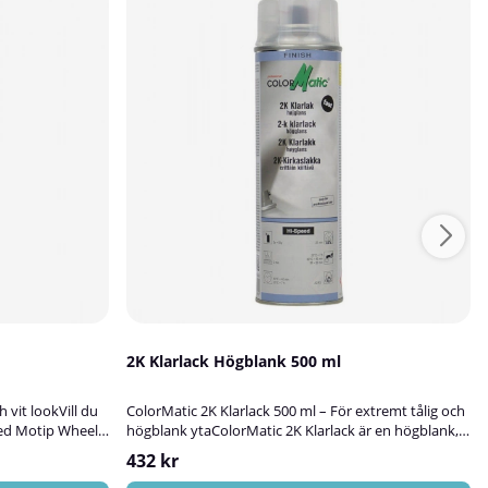
2K Klarlack Högblank 500 ml
 vit lookVill du
ColorMatic 2K Klarlack 500 ml – För extremt tålig och
ed Motip Wheel
högblank ytaColorMatic 2K Klarlack är en högblank,
ller
tvåkomponents klarlack i sprayform med
432 kr
helt nytt och
exceptionell tålighet. Den är särskilt framtagen för att