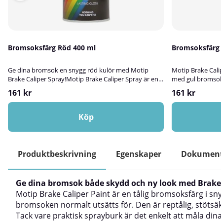
Bromsoksfärg Röd 400 ml
Bromsoksfärg 
Ge dina bromsok en snygg röd kulör med Motip
Motip Brake Calip
Brake Caliper Spray!Motip Brake Caliper Spray är en
med gul bromsok
tålig bromsoksfärg som används för att färgsätta
snygg gul kulör 
161 kr
161 kr
samt skydda bromsok. Bormsoksfärgen tål alla de
Motip.Motip Brak
påfrestningar som bromsoken normalt utsätts för.
är speciellt utve
Den är reptålig, stötsäker och motståndskraftig mot
för att tåla de 
Köp
väderpåverkan. Tack vare praktisk sprayburk är det
utsätts för.Bro
enkelt att måla dina bromsok med Motip Brake
fyllegenskaper o
Caliper Spray. Bromsoken får en snygg röd kulör med
att bromsoken får
hållbar glans. Inte nog med att bromsoken får en ny
bromsoksfärgen 
Produktbeskrivning
Egenskaper
Dokumen
look, Brake Caliper Spray har även fantastiska
ett utmärkt rost
rostskyddande egenskaper samt är smutsavvisande!
stötsäker och m
✅ Fördelar med röd Brake Caliper Spray från
✅ Fördelar med 
Ge dina bromsok både skydd och ny look med Brake 
MotipBra fyllegenskaperBeständig mot
fyllegenskaperB
Motip Brake Caliper Paint är en tålig bromsoksfärg i s
väderpåverkanSnygg röd kulör med hållbar
gul kulör med hå
glansRepfri och
stötsäkerKorro
bromsoken normalt utsätts för. Den är reptålig, stöts
stötsäkerKorrosionsförebyggandeSmutsförebyggandeEj
blekande (UV-be
Tack vare praktisk sprayburk är det enkelt att måla di
blekande (UV-beständig)Utmärkt
vidhäftningAnvä