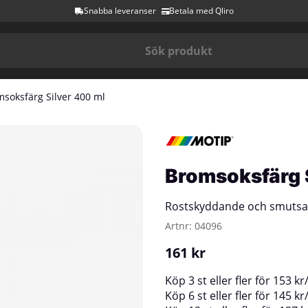
Snabba leveranser
Betala med Qliro
soksfärg Silver 400 ml
Bromsoksfärg 
Rostskyddande och smutsav
Artnr:
04096
161
kr
Köp
3 st
eller fler för
153
kr
Köp
6 st
eller fler för
145
kr