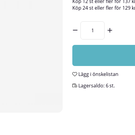
Köp
12 st
eller fler för
137
k
Köp
24 st
eller fler för
129
k
Lägg i önskelistan
Lagersaldo:
6
st.