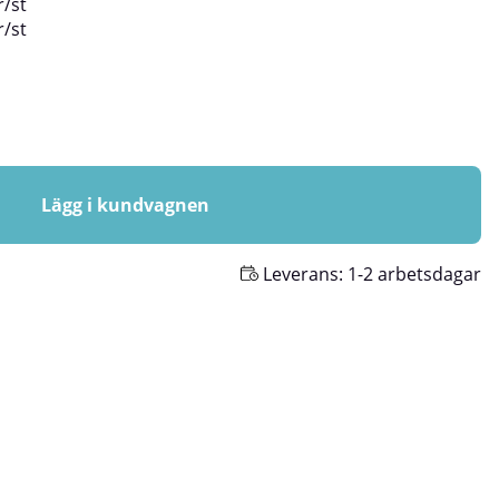
r
/
st
r
/
st
Lägg i kundvagnen
Leverans:
1-2 arbetsdagar