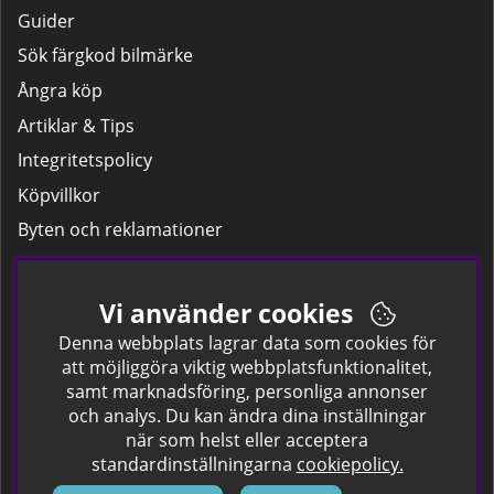
Guider
Sök färgkod bilmärke
Ångra köp
Artiklar & Tips
Integritetspolicy
Köpvillkor
Byten och reklamationer
Leverans
Hitta färgkoden på bilen.
Vi använder cookies
Företagskund
Denna webbplats lagrar data som cookies för
att möjliggöra viktig webbplatsfunktionalitet,
samt marknadsföring, personliga annonser
Om oss
och analys. Du kan ändra dina inställningar
när som helst eller acceptera
Kontakta oss
standardinställningarna
cookiepolicy.
Om Spraycan