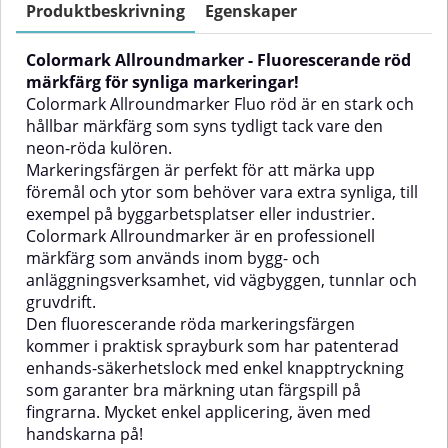
perfekt för att märka upp
perfekt för att märka upp föremål
Produktbeskrivning
Egenskaper
föremål, områden och ytor som
och ytor som behöver vara extra
behöver vara extra synliga, till
synliga, till exempel på
Colormark Allroundmarker - Fluorescerande röd
exempel på byggarbetsplatser
byggarbetsplatser eller
eller industrier.Colormark
industrier.Colormark
märkfärg för synliga markeringar!
Allroundmarker är en
Allroundmarker är en
Colormark Allroundmarker Fluo röd är en stark och
professionell markeringsfärg som
professionell märkfärg som
hållbar märkfärg som syns tydligt tack vare den
används inom bygg- och
används inom bygg- och
neon-röda kulören.
anläggningsverksamhet, vid
anläggningsverksamhet, vid
Markeringsfärgen är perfekt för att märka upp
vägbyggen, tunnlar och
vägbyggen, tunnlar och
gruvdrift.Den fluorescerande
gruvdrift.Den fluorescerande
föremål och ytor som behöver vara extra synliga, till
markeringsfärgen kommer i
rosa markeringsfärgen kommer i
exempel på byggarbetsplatser eller industrier.
praktisk sprayburk som har
praktisk sprayburk som har
Colormark Allroundmarker är en professionell
patenterad enhands-
patenterad enhands-
märkfärg som används inom bygg- och
säkerhetslock med enkel
säkerhetslock med enkel
knapptryckning som garanter bra
knapptryckning som garanter bra
anläggningsverksamhet, vid vägbyggen, tunnlar och
märkning utan färgspill på
märkning utan färgspill på
gruvdrift.
fingrarna. Enkel att applicera,
fingrarna. Mycket enkel
Den fluorescerande röda markeringsfärgen
även med handskarna
applicering, även med
kommer i praktisk sprayburk som har patenterad
på!Märkfärgen har mycket god
handskarna på!Märkfärgen har
enhands-säkerhetslock med enkel knapptryckning
vidhäftning och hög täckförmåga.
mycket god vidhäftning och hög
Den är lätt att använda och ger
täckförmåga. Den är lätt att
som garanter bra märkning utan färgspill på
en väl synlig jämn
använda och ger en väl synlig
fingrarna. Mycket enkel applicering, även med
markering.Colormark
jämn markering.Colormark
handskarna på!
kar
Allroundmarker passar för en
Allroundmarker passar för en