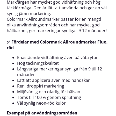
Märkfärgen har mycket god vidhäftning och hög
mängd olika
mängd olika
användningsområden och har
användningsområden och har
täckförmåga. Den är lätt att använda och ger en väl
mycket god hållbarhet, ger
mycket god hållbarhet, ger
synlig jämn markering.
markeringar synliga i 9-12
markeringar synliga i 9-12
Colormark Allroundmarker passar för en mängd
månader!✅ Fördelar med
månader!✅ Fördelar med
olika användningsområden och har mycket god
Colormark Allroundmarker Fluo,
Colormark Allroundmarker Fluo,
hållbarhet, ger markeringar synliga i 9-12 månader!
OrangeEnastående vidhäftning
rosaEnastående vidhäftning även
även på våta ytorHög
på våta ytorHög
täckningskvalitetLångvariga
täckningskvalitetLångvariga
✅ Fördelar med Colormark Allroundmarker Fluo,
markeringar synliga från 9 till 12
markeringar synliga från 9 till 12
röd
månaderLätt att applicera även
månaderLätt att applicera även
med handskarRen, droppfri
med handskarRen, droppfri
Enastående vidhäftning även på våta ytor
markeringMiljövänlig och ofarlig
markeringMiljövänlig och ofarlig
Hög täckningskvalitet
för hälsanTöms till 100 % genom
för hälsanTöms till 100 % genom
sprutningVäl synlig neon-orange
sprutningVäl synlig neon-rosa
Långvariga markeringar synliga från 9 till 12
kulörExempel på
kulörExempel på
månader
användningsområdenIndustrierVägbyggenTunnlar,
användningsområdenIndustrierVäg
Lätt att applicera även med handskar
gruvorBygg- och
gruvorBygg- och
Ren, droppfri markering
anläggningsverksamhetAnvändningLäs
anläggningsverksamhetAnvändning
noggrant och beakta
noggrant och beakta
Miljövänlig och ofarlig för hälsan
varningstexterna på etiketten
varningstexterna på etiketten
Töms till 100 % genom sprutning
före användning!Skaka burken i
före användning!Skaka burken i
Väl synlig neon-röd kulör
ca. 3 minuter.Testspraya på en ej
ca. 3 minuter.Testspraya på en ej
synlig plats.Sprutavstånd ska
synlig plats.Sprutavstånd ska
Exempel på användningsområden
vara cirka 25 cm.Applicera önskad
vara cirka 25 cm.Applicera önskad