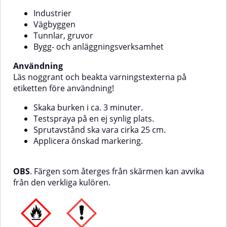
markering.OBS. Färgen som
markering.OBS. Färgen som
Industrier
återges från skärmen kan avvika
återges från skärmen kan avvika
Vägbyggen
från den verkliga kulören.
från den verkliga kulören.
Tunnlar, gruvor
Bygg- och anläggningsverksamhet
Användning
Läs noggrant och beakta varningstexterna på
etiketten före användning!
Skaka burken i ca. 3 minuter.
Testspraya på en ej synlig plats.
Sprutavstånd ska vara cirka 25 cm.
Applicera önskad markering.
OBS
. Färgen som återges från skärmen kan avvika
från den verkliga kulören.