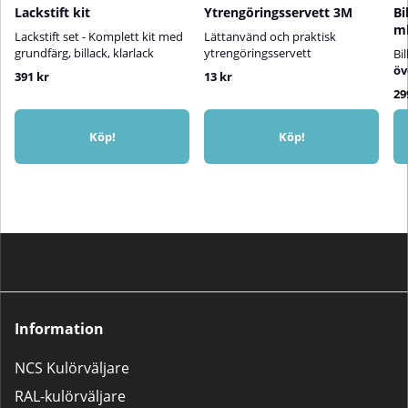
Lackstift kit
Ytrengöringsservett 3M
Bi
m
Lackstift set - Komplett kit med
Lättanvänd och praktisk
grundfärg, billack, klarlack
ytrengöringsservett
Bi
öv
391 kr
13 kr
29
Köp!
Köp!
Information
NCS Kulörväljare
RAL-kulörväljare