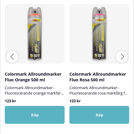
Colormark Allroundmarker
Colormark Allroundmarker
Fluo Orange 500 ml
Fluo Rosa 500 ml
Colormark Allroundmarker -
Colormark Allroundmarker -
Fluorescerande orange märkfärg
Fluorescerande rosa märkfärg för
för riktigt synliga
riktigt synliga
123 kr
123 kr
markeringar!Colormark
markeringar!Colormark
Allroundmarker Fluo är en stark
Allroundmarker Fluo Rosa är en
och hållbar märkfärg som syns
stark och hållbar märkfärg som
Köp
Köp
tydligt tack vare den neon-
syns tydligt tack vare den
orangea
neonrosa
kulören.Markeringsfärgen är
kulören.Markeringsfärgen är