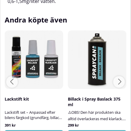
0,6-1,5mg/liter vatten.
behov, avsluta med ett
finspackel.⚠️ OBS!Rengör
verktygen omedelbart efter
Andra köpte även
användning.Förvara inte
överskottsmaterial som blandats
med härdare i burken.
Lackstift kit
Billack i Spray Baslack 375
ml
Lackstift set – Anpassad efter
⚠️OBS! Den här produkten ska
bilens färgkod (grundfärg, billack
alltid överlackeras med klarlack.
+ klarlack)Med vårt lättanvända
Klarlack ingår inte i
391 kr
299 kr
lackstiftskit får du en mycket god
produkten.Billack på sprayburk –