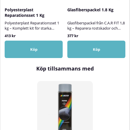
Polyesterplast
Glasfiberspackel 1.8 Kg
Reparationsset 1 Kg
Polyesterplast Reparationsset 1
Glasfiberspackel från C.A.R FIT 1,8
kg – Komplett kit för starka
kg – Reparera rostskador och
reparationer!2-komponents
små hål med styrka och
413 kr
377 kr
polyesterharts att användas
hållbarhetGlasfiberspackel från
tillsammans med medföljande
C.A.R FIT är ett tvåkomponents
glasfibermatta och
polyesterspackel förstärkt med
Köp
Köp
glasfiberflis.Produkten används
glasfiber, utvecklat för att ge
för att fylla hål och sprickor i ytor
exceptionell hållfasthet och
av stål, aluminium, trä, betong
långvarig reparation. Tack vare
Köp tillsammans med
och polyester.Motip Polyester
den glasfiberförstärkta formulan
Resin Reparationskit lämpar sig
blir ytan mycket stark efter
även för att skapa och forma nya
torkning och kan enkelt slipas till
ytor och
en jämn och slät finish.Detta
konstruktioner.Polyesterhartset
spackel är särskilt lämpligt för att
är elastiskt, väderbeständigt och
fylla mindre hål, sprickor och
kemikalieresistent och har
korrosionsskador på fordon,
utmärkt vidhäftning. Efter
maskiner och andra
härdning kan ytan endast slipas
metallkonstruktioner. Den goda
mekaniskt.✅ Fördelar med Motip
vidhäftningen gör att spacklet
Polyester ResinElastiskt och
fäster utmärkt på en rad olika
slitstarktResistent mot
material, vilket ger ett pålitligt