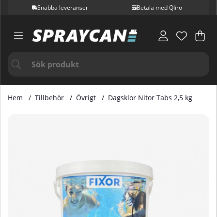
Snabba leveranser
Betala med Qliro
Var
Ant
.
Hem
Tillbehör
Övrigt
Dagsklor Nitor Tabs 2,5 kg
Produktbilder Dagsklor Nitor Tabs 2,5 kg