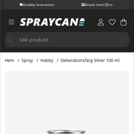
Snabba leveranser
Betala med Qliro
Var
Ant
.
Hem
Spray
Hobby
Dekorationsfärg Silver 100 ml
Produktbilder Dekorationsfärg Silver 100 ml