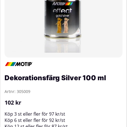
Dekorationsfärg Silver 100 ml
Artnr:
305009
102
kr
Köp
3 st
eller fler för
97
kr
/
st
Köp
6 st
eller fler för
92
kr
/
st
Köp
12 st
eller fler för
87
kr
/
st