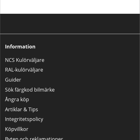
verklig kulör
Information
NCS Kulörväljare
RAL-kulörväljare
Guider
Sök färgkod bilmärke
Ångra köp
Artiklar & Tips
Integritetspolicy
Köpvillkor
Byten och reklamationer