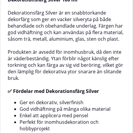
både inomhus och utomhus. För
vidhäftning, är nästan luktfri och
extra hållbarhet rekommenderas
kan användas på en mängd olika
att försegla med Dupli-Color
material. Den torkar till en vacker,
Dekorationsfärg Silver är en snabbtorkande
Zapon Klarlack.✅
matt yta med naturlig struktur
dekorfärg som ger en vacker silveryta på både
FördelarSnabbtorkande och lätt
och nyansvariation som
behandlade och obehandlade underlag. Färgen har
att användaMycket god
efterliknar äkta sten. För
god vidhäftning och kan användas på flera material,
vidhäftning och jämn ytaTorktålig
utomhusbruk förseglas ytan
– tål avtorkning utan att färgen
enkelt med Dupli-Color Granite
såsom trä, metall, aluminium, glas, sten och plast.
lossnarVäderbeständig, ljusäkta
Look Klarlack för
och UV-beständigReptålig, stöt-
väderbeständighet och längre
Produkten är avsedd för inomhusbruk, då den inte
och slagtåligLämplig för både
hållbarhet.✅ Fördelar med Dupli-
är väderbeständig. Ytan förblir något känslig efter
inomhus- och
Color Granite Look
utomhusbrukAnvändningsområdeKan
BrunVattenbaserad och lätt att
torkning och kan färga av sig vid beröring, vilket gör
användas på glas, keramik, sten,
appliceraGer en vacker, matt yta
den lämplig för dekorativa ytor snarare än slitande
metall, trä (grundat eller målat)
med naturlig
bruk.
samt ytor målade med akryl- eller
stenstrukturUtmärkt vidhäftning
De
nitro-kombilack. Effekten kan
på många olika underlagNästan
✅ Fördelar med Dekorationsfärg Silver
variera beroende på underlagets
luktfri och enkel att
färg och tjockleken på färgskiktet.
rengöraLjusbeständig och gulnar
💡 TipsFör bästa hållbarhet –
inteKan tvättas av med vatten
Ger en dekorativ, silverfinish
försegla ytan med Zapon spray
och tvål inom 30 minuterLämplig
God vidhäftning på många olika material
efter torkning.Skaka sprayburken
för både inomhus- och
Enkel att applicera med pensel
i minst 3 minuter före
utomhusbruk (försegla vid
Perfekt för inomhusdekoration och
användning.Spraya flera tunna
utomhusanvändning)Lämpliga
hobbyprojekt
lager från ca 25 cm avstånd, med
underlagTrä, metall, glas,