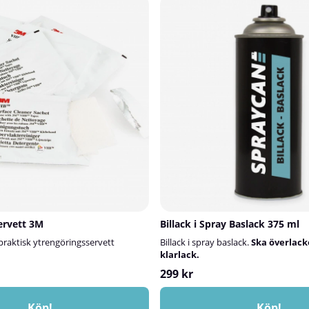
ervett 3M
Billack i Spray Baslack 375 ml
raktisk ytrengöringsservett
Billack i spray baslack.
Ska överlac
klarlack.
299 kr
Köp!
Köp!