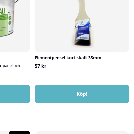
Elementpensel kort skaft 35mm
m panel och
57 kr
Köp!