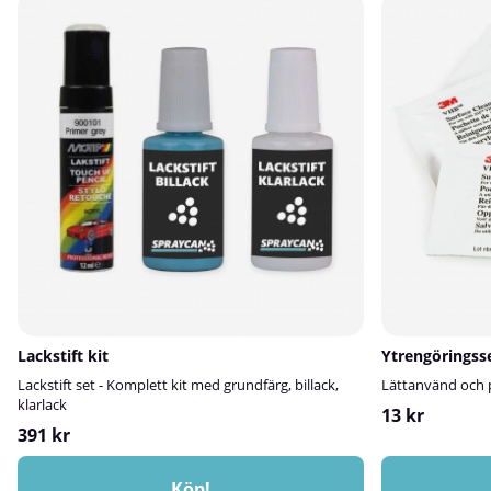
Lackstift kit
Ytrengöringss
Lackstift set - Komplett kit med grundfärg, billack,
Lättanvänd och p
klarlack
13 kr
391 kr
Köp!