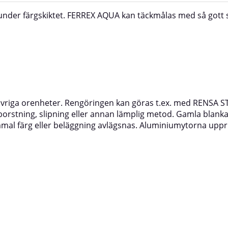
under färgskiktet. FERREX AQUA kan täckmålas med så gott
övriga orenheter. Rengöringen kan göras t.ex. med RENSA ST
orstning, slipning eller annan lämplig metod. Gamla blanka
al färg eller beläggning avlägsnas. Aluminiumytorna uppru