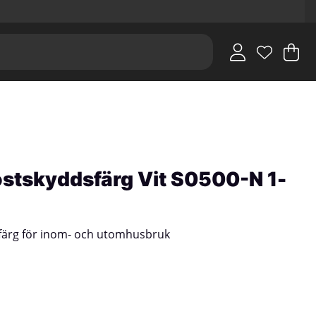
V
An
.
ostskyddsfärg Vit S0500-N 1-
sfärg för inom- och utomhusbruk