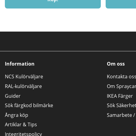
Information
Om oss
NCS Kulörväljare
Kontakta os
RAL-kulörväljare
Om Sprayca
Guider
IKEA Färger
Sök färgkod bilmärke
Sök Säkerhe
Ångra köp
Samarbete /
Artiklar & Tips
Integritetspolicy