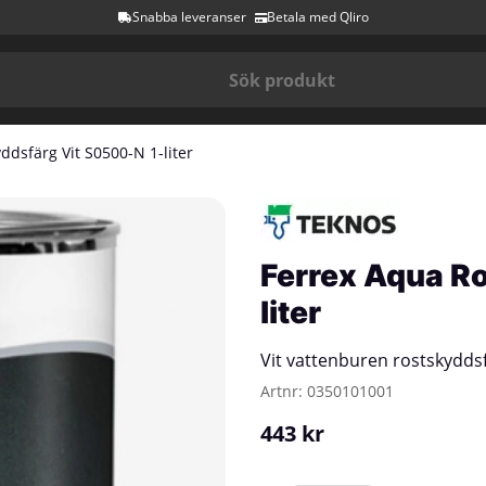
Snabba leveranser
Betala med Qliro
ddsfärg Vit S0500-N 1-liter
er
Ferrex Aqua R
liter
Vit vattenburen rostskydd
Artnr:
0350101001
443
kr