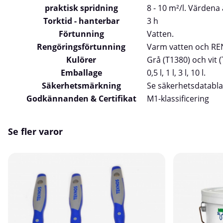
praktisk spridning
8 - 10 m²/l. Värdena
Torktid - hanterbar
3 h
Förtunning
Vatten.
Rengöringsförtunning
Varm vatten och RE
Kulörer
Grå (T1380) och vit (
Emballage
0,5 l, 1 l, 3 l, 10 l.
Säkerhetsmärkning
Se säkerhetsdatabla
Godkännanden & Certifikat
M1-klassificering
Se fler varor