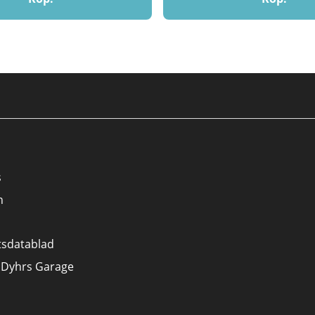
s
n
tsdatablad
 Dyhrs Garage