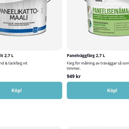
it 2,7 L
Panelväggfärg 2,7 L
nd & täckfärg vit
Färg för målning av träväggar så so
timmer.
949 kr
Köp!
Köp!