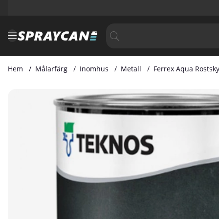
Hem
Målarfärg
Inomhus
Metall
Ferrex Aqua Rostsky
Produktbilder Ferrex Aqua Rostskyddsfärg Vit S0500-N 1-lit