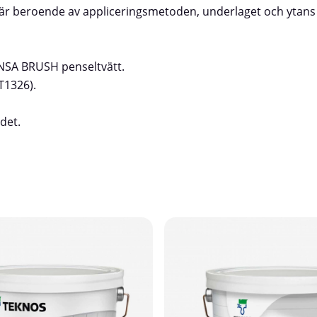
 är beroende av appliceringsmetoden, underlaget och ytans k
NSA BRUSH penseltvätt.
T1326).
det.