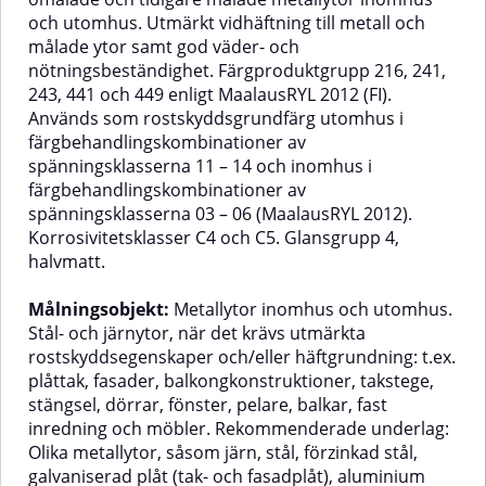
och utomhus. Utmärkt vidhäftning till metall och
målade ytor samt god väder- och
nötningsbeständighet. Färgproduktgrupp 216, 241,
243, 441 och 449 enligt MaalausRYL 2012 (FI).
Används som rostskyddsgrundfärg utomhus i
färgbehandlingskombinationer av
spänningsklasserna 11 – 14 och inomhus i
färgbehandlingskombinationer av
spänningsklasserna 03 – 06 (MaalausRYL 2012).
Korrosivitetsklasser C4 och C5. Glansgrupp 4,
halvmatt.
M
ålningsobjekt:
Metallytor inomhus och utomhus.
Stål- och järnytor, när det krävs utmärkta
rostskyddsegenskaper och/eller häftgrundning: t.ex.
plåttak, fasader, balkongkonstruktioner, takstege,
stängsel, dörrar, fönster, pelare, balkar, fast
inredning och möbler. Rekommenderade underlag:
Olika metallytor, såsom järn, stål, förzinkad stål,
galvaniserad plåt (tak- och fasadplåt), aluminium