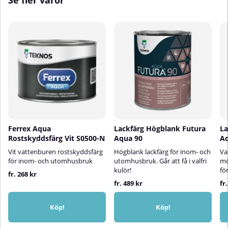
Se fler varor
Ferrex Aqua
Lackfärg Högblank Futura
La
Rostskyddsfärg Vit S0500-N
Aqua 90
Aq
Vit vattenburen rostskyddsfärg
Högblank lackfärg för inom- och
Va
för inom- och utomhusbruk
utomhusbruk. Går att få i valfri
mö
kulör!
fö
fr. 268 kr
fr. 489 kr
fr
Köp!
Köp!