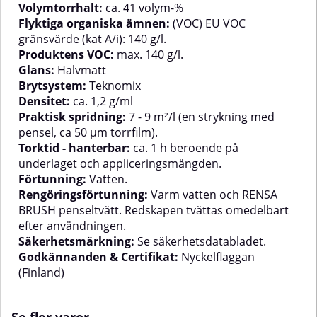
Volymtorrhalt:
ca. 41 volym-%
Flyktiga organiska ämnen:
(VOC) EU VOC
gränsvärde (kat A/i): 140 g/l.
Produktens VOC:
max. 140 g/l.
Glans:
Halvmatt
Brytsystem:
Teknomix
Densitet:
ca. 1,2 g/ml
Praktisk spridning:
7 - 9 m²/l (en strykning med
pensel, ca 50 µm torrfilm).
Torktid - hanterbar:
ca. 1 h beroende på
underlaget och appliceringsmängden.
Förtunning:
Vatten.
Rengöringsförtunning:
Varm vatten och RENSA
BRUSH penseltvätt. Redskapen tvättas omedelbart
efter användningen.
Säkerhetsmärkning:
Se säkerhetsdatabladet.
Godkännanden & Certifikat:
Nyckelflaggan
(Finland)