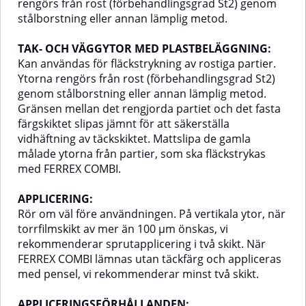
rengörs från rost (förbehandlingsgrad St2) genom
stålborstning eller annan lämplig metod.
TAK- OCH VÄGGYTOR MED PLASTBELÄGGNING:
Kan användas för fläckstrykning av rostiga partier.
Ytorna rengörs från rost (förbehandlingsgrad St2)
genom stålborstning eller annan lämplig metod.
Gränsen mellan det rengjorda partiet och det fasta
färgskiktet slipas jämnt för att säkerställa
vidhäftning av täckskiktet. Mattslipa de gamla
målade ytorna från partier, som ska fläckstrykas
med FERREX COMBI.
APPLICERING:
Rör om väl före användningen. På vertikala ytor, när
torrfilmskikt av mer än 100 µm önskas, vi
rekommenderar sprutapplicering i två skikt. När
FERREX COMBI lämnas utan täckfärg och appliceras
med pensel, vi rekommenderar minst två skikt.
APPLICERINGSFÖRHÅLLANDEN: