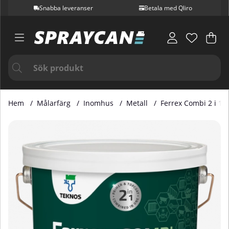
Snabba leveranser
Betala med Qliro
Var
Ant
.
Hem
Målarfärg
Inomhus
Metall
Ferrex Combi 2 i 1 Vi
Produktbilder Ferrex Combi 2 i 1 Vit 2,7-Liter