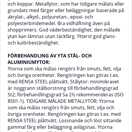
och koppar. Metallytor, som har tidigare målats eller
grundats med färger eller beläggningar baserade på
akrylat-, alkyd-, polyuretan-, epoxi- och
polyesterbindemedel. Bra vidhäftning även på
shopprimers. God väderbeständighet, den målade
ytan kan lämnas utan täckfärg. Ytterst god glans-
och kulörbeständighet.
FÖRBEHANDLING AV YTA STÅL- OCH
ALUMINIUMYTOR:
Ytorna som ska målas rengörs från smuts, fett, olja
och övriga orenheter. Rengöringen kan göras t.ex.
med RENSA STEEL plåttvätt. Stålytor: minimikravet
är noggrann stålborstning till förbehandlingsgrad
St2; förbehandlingsgrad Sa 2½ rekommenderas (ISO
8501-1). TIDIGARE MÅLADE METALLYTOR: Ytorna
som ska målas rengörs från smuts, fett, olja och
övriga orenheter. Rengöringen kan göras t.ex. med
RENSA STEEL plåttvätt. Lossnande och löst sittande
gammal färg eller beläggning avlägsnas. Ytorna