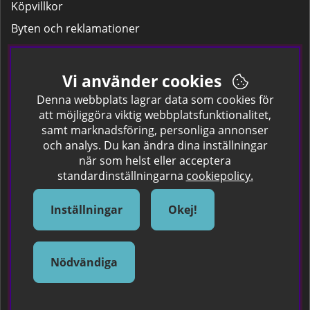
Köpvillkor
Byten och reklamationer
Leverans
Hitta färgkoden på bilen.
Vi använder cookies
Företagskund
Denna webbplats lagrar data som cookies för
att möjliggöra viktig webbplatsfunktionalitet,
samt marknadsföring, personliga annonser
Om oss
och analys. Du kan ändra dina inställningar
när som helst eller acceptera
Kontakta oss
standardinställningarna
cookiepolicy.
Om Spraycan
IKEA Färger
Inställningar
Okej!
Sök Säkerhetsdatablad
Samarbete / Dyhrs Garage
Nödvändiga