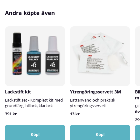
Andra köpte även
Lackstift kit
Ytrengöringsservett 3M
Bi
m
Lackstift set - Komplett kit med
Lättanvänd och praktisk
grundfärg, billack, klarlack
ytrengöringsservett
Bi
öv
391 kr
13 kr
29
Köp!
Köp!