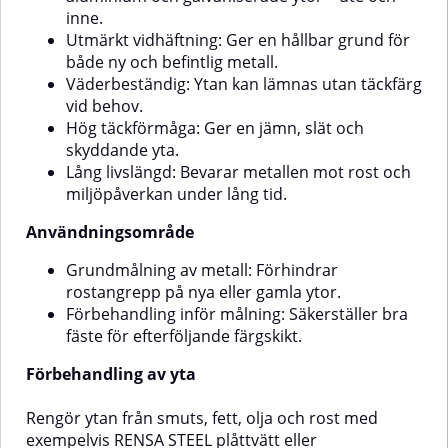
förbehandling:Rengör ytor från
timmeFörtunning/rengöring:
inne.
smuts, fett, olja och rost. Använd
VattenFörvaras
Utmärkt vidhäftning: Ger en hållbar grund för
t.ex. RENSA STEEL plåttvätt eller
frostfritt.Tillverkad i Finland – bär
lösningsmedelstorkning.Blanka
Nyckelflaggan.
både ny och befintlig metall.
och gamla ytor mattas ner
Väderbeständig: Ytan kan lämnas utan täckfärg
genom slipning, skrapning eller
vid behov.
blästring. Aluminiumytor ruggas
Hög täckförmåga: Ger en jämn, slät och
lätt för optimal
skyddande yta.
vidhäftning.Appliceringsmetod:Pensel
eller sprutning (rekommenderat
Lång livslängd: Bevarar metallen mot rost och
munstycke 0,011–0,015”). Rör om
miljöpåverkan under lång tid.
färgen noggrant före
användning.Appliceringsförhållanden:Ytan
Användningsområde
ska vara torr. Temperatur på luft,
yta och produkt ska vara över
Grundmålning av metall: Förhindrar
+10 °C och den relativa
rostangrepp på nya eller gamla ytor.
luftfuktigheten under 80 %.
Undvik målning om ytan
Förbehandling inför målning: Säkerställer bra
överstiger +40 °C.Rengöring av
fäste för efterföljande färgskikt.
verktyg:Tvättas omedelbart efter
användning med varmt vatten
Förbehandling av yta
och RENSA BRUSH penseltvätt.
Rengör ytan från smuts, fett, olja och rost med
exempelvis RENSA STEEL plåttvätt eller