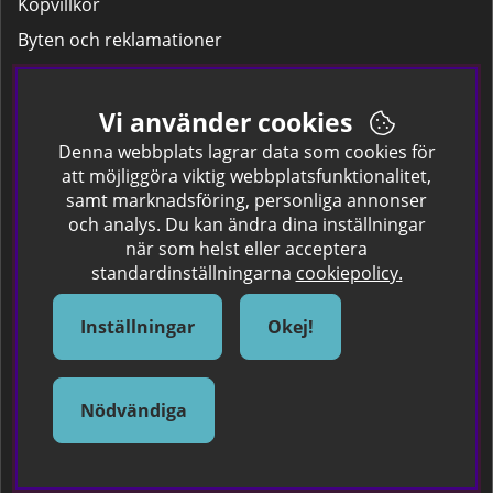
Köpvillkor
Byten och reklamationer
Leverans
Hitta färgkoden på bilen.
Vi använder cookies
Företagskund
Denna webbplats lagrar data som cookies för
att möjliggöra viktig webbplatsfunktionalitet,
samt marknadsföring, personliga annonser
Om oss
och analys. Du kan ändra dina inställningar
när som helst eller acceptera
Kontakta oss
standardinställningarna
cookiepolicy.
Om Spraycan
IKEA Färger
Inställningar
Okej!
Sök Säkerhetsdatablad
Samarbete / Dyhrs Garage
Nödvändiga