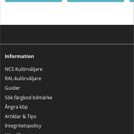
högblank klarlack är denna
baslack ett utmärkt val.Saknar du
kompletterande produkter? Vi
rekommenderar då något av våra
populära 2K-lackpaket:Lilla
Lackpaketet – För mindre
bättringsarbeten som tanklock,
backspeglar m.m.Stora
Lackpaketet – För större
reparationer som dörrar,
Information
kofångare och liknande.
NCS Kulörväljare
RAL-kulörväljare
Guider
Sök färgkod bilmärke
Ångra köp
Artiklar & Tips
Integritetspolicy