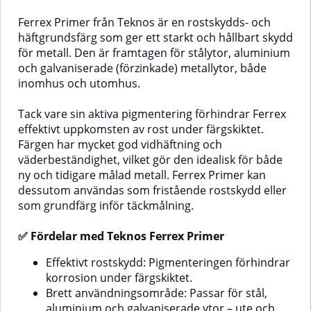
att välja Ferrex Aqua Vit får du en
och metallmöbler, men också för
modern, effektiv och säker
andra metallkonstruktioner
Ferrex Primer från Teknos är en rostskydds- och
rostskyddsfärg som förlänger
utomhus och inomhus. Ferrex
häftgrundsfärg som ger ett starkt och hållbart skydd
livslängden på dina ytor – utan
Combi fäster bra på stål,
för metall. Den är framtagen för stålytor, aluminium
kompromisser.✅ Fördelar med
galvaniserad plåt, aluminium,
Ferrex Aqua Vit
koppar och tidigare målade
och galvaniserade (förzinkade) metallytor, både
rostskyddsfärgEffektivt
metallytor.✅ Fördelar med Ferrex
inomhus och utomhus.
rostskydd: Specialpigment
CombiEffektivt och långvarigt
förhindrar uppkomsten av rost
rostskyddKan användas som
Tack vare sin aktiva pigmentering förhindrar Ferrex
under färgskiktet.Hög
grund- eller täckfärgMycket god
vidhäftning: Fäster utmärkt på
väderbeständighetLätt att
effektivt uppkomsten av rost under färgskiktet.
järn, stål, aluminium och
använda – vattenburen
Färgen har mycket god vidhäftning och
förzinkade ytor.Miljövänlig:
formulaFärdig yta kan lämnas
väderbeständighet, vilket gör den idealisk för både
Vattenburen och
utan täckfärgAnvändning:Se till
ny och tidigare målad metall. Ferrex Primer kan
De
lösningsmedelsfri – låg lukt och
att ytan är ren och fri från smuts,
dessutom användas som fristående rostskydd eller
skonsam för miljön.Lätt att
fett och rost innan målning.
applicera: Ger en jämn, slät yta
Rengör gärna med Rensa Steel
som grundfärg inför täckmålning.
och kan övermålas med både
plåttvätt. Applicera färgen med
vatten- och lösningsmedelsburna
pensel, roller eller spruta. Vid
✅ Fördelar med Teknos Ferrex Primer
färger.Mångsidig användning:
målning utan täckfärg
Passar för både inomhus- och
rekommenderas två skikt för
Effektivt rostskydd: Pigmenteringen förhindrar
utomhusprojekt på t.ex.
bästa skydd.Teknisk
korrosion under färgskiktet.
balkonger, dörrar, staket och
information:Glans:
metallkonstruktioner.Typiska
HalvmattTorrhalt: ca 41 %Åtgång:
Brett användningsområde: Passar för stål,
användningsområden:TakplåtGjutjärnStålBalkongerDörrarRäckenBruksa
7–9 m²/lTorktid: ca 1
aluminium och galvaniserade ytor – ute och