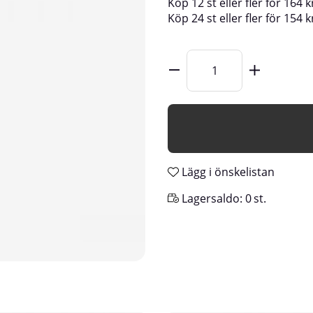
Köp
12 st
eller fler för
164
k
Köp
24 st
eller fler för
154
k
Lägg i önskelistan
Lagersaldo:
0
st.