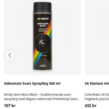
Sidenmatt Svart Sprayfärg 500 ml
2K Klarlack H
Motip Semi Gloss Black – Snabbtorkande svart
ColorMatic 2K Kla
sprayfärg med elegant sidenmatt finishMotip Semi
högblank ytaColo
Gloss Black är en snabbtorkande, svart sprayfärg
tvåkomponents k
107 kr
432 kr
med en stilren sidenmatt yta. Den har utmärkt
exceptionell tåli