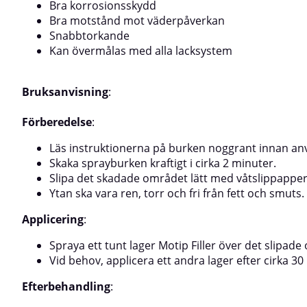
reparationsytorFyllning av smådefekter i industriella
ytan.Rengör med
Bra korrosionsskydd
eller hobbyprojektSå här använder du ColorMatic
vara torr, damm- 
Bra motstånd mot väderpåverkan
High Build FillerLäs instruktioner och varningstexter
minuter.Gör ett s
Snabbtorkande
på etiketten noggrant före användning!Ta bort
avstånd på ca 15
Kan övermålas med alla lacksystem
eventuell rost och slipa ytan noggrant.Rengör ytan
lager.Produkten k
med silikonborttagning.Säkerställ att ytan är torr,
minuter vid 20 °
damm- och fettfri.Skaka burken noggrant i minst 2
lagertjocklekar f
minuter.Utför ett spraytest på en provyta.Håll ett
Bruksanvisning
:
sprayavstånd på cirka 15–20 cm och applicera i flera
tunna lager.
Förberedelse
:
Läs instruktionerna på burken noggrant innan an
Skaka sprayburken kraftigt i cirka 2 minuter.
Slipa det skadade området lätt med våtslippapper
Ytan ska vara ren, torr och fri från fett och smuts.
Applicering
:
Spraya ett tunt lager Motip Filler över det slipade
Vid behov, applicera ett andra lager efter cirka 30
Efterbehandling
: