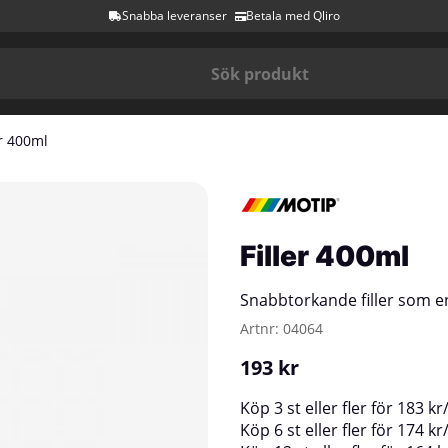
Snabba leveranser
Betala med Qliro
er 400ml
Filler 400ml
Snabbtorkande filler som en
Artnr:
04064
193
kr
Köp
3 st
eller fler för
183
kr
Köp
6 st
eller fler för
174
kr