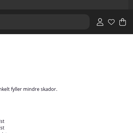
V
An
.
kelt fyller mindre skador.
/
st
/
st