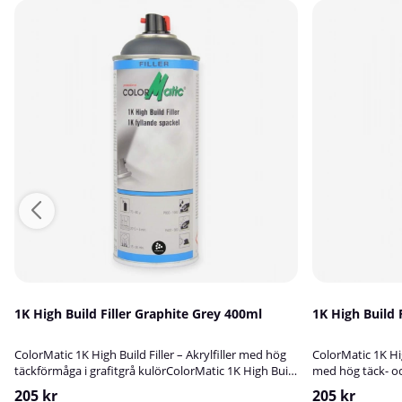
1K High Build Filler Graphite Grey 400ml
1K High Build 
ColorMatic 1K High Build Filler – Akrylfiller med hög
ColorMatic 1K Hig
täckförmåga i grafitgrå kulörColorMatic 1K High Build
med hög täck- o
Filler är en grafitgrå, högkvalitativ 1-komponents
High Build Filler 
205 kr
205 kr