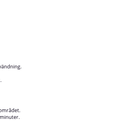
 silikonborttagare – ytan måste
och fettfri.Skaka burken i minst 2
praytest på en provbit (håll ett
–20 cm).Applicera flera tunna
an sprutas vått-i-vått efter ca 15
C.Observera: Vid högre
örlängs torktiden.
vändning.
.
 området.
 minuter.