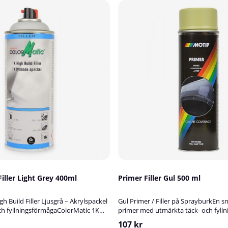
Filler Light Grey 400ml
Primer Filler Gul 500 ml
h Build Filler Ljusgrå – Akrylspackel
Gul Primer / Filler på SprayburkEn 
ch fyllningsförmågaColorMatic 1K
primer med utmärkta täck- och fyll
i ljusgrå nyans är ett högkvalitativt, 1-
Den passar för både behandlade oc
107 kr