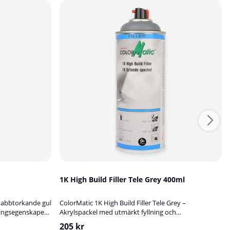
1K High Build Filler Tele Grey 400ml
snabbtorkande gul
ColorMatic 1K High Build Filler Tele Grey –
ningsegenskaper.
Akrylspackel med utmärkt fyllning och
h obehandlade
täckningColorMatic 1K High Build Filler i färgen Tele
205 kr