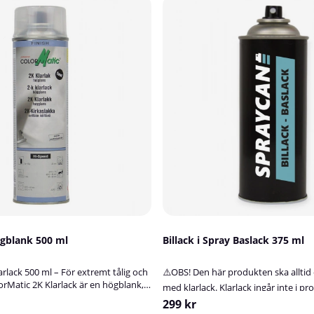
ögblank 500 ml
Billack i Spray Baslack 375 ml
rlack 500 ml – För extremt tålig och
⚠️OBS! Den här produkten ska alltid
rMatic 2K Klarlack är en högblank,
med klarlack. Klarlack ingår inte i pr
larlack i sprayform med
på sprayburk – baslack för både meta
299 kr
ghet. Den är särskilt framtagen för att
kulörerLetar du efter rätt sprayfärg f