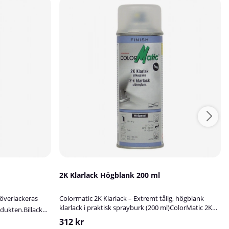
2K Klarlack Högblank 200 ml
 överlackeras
Colormatic 2K Klarlack – Extremt tålig, högblank
klarlack i praktisk sprayburk (200 ml)ColorMatic 2K
odukten.Billack
Klarlack är en högkvalitativ, tvåkomponents klarlack i
llic- och solida
312 kr
sprayform, utvecklad för att ge en mycket slitstark,
ör att