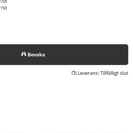
r
/
st
r
/
st
Bevaka
Leverans:
Tillfälligt slut