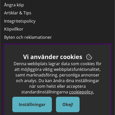
Ångra köp
Artiklar & Tips
Integritetspolicy
Köpvillkor
Byten och reklamationer
Leverans
Hitta färgkoden på bilen.
Vi använder cookies
Företagskund
Denna webbplats lagrar data som cookies för
att möjliggöra viktig webbplatsfunktionalitet,
samt marknadsföring, personliga annonser
Om oss
och analys. Du kan ändra dina inställningar
när som helst eller acceptera
Kontakta oss
standardinställningarna
cookiepolicy.
Om Spraycan
IKEA Färger
Inställningar
Okej!
Sök Säkerhetsdatablad