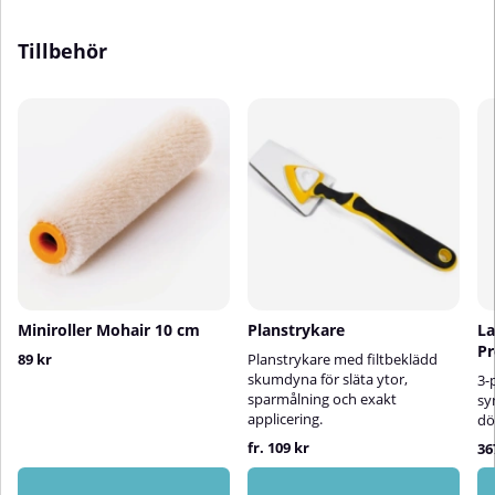
Tillbehör
Miniroller Mohair 10 cm
Planstrykare
La
P
89 kr
Planstrykare med filtbeklädd
skumdyna för släta ytor,
3-
sparmålning och exakt
sy
applicering.
dö
fr. 109 kr
36