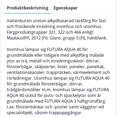
Produktbeskrivning
Egenskaper
Vattenburen uretan-alkydbaserad täckfärg för fast
och fristående inredning inomhus och utomhus.
Färgproduktgrupper 321, 322 och 466 enligt
MaalausRYL 2012 (FI). Glans: grupp 3 (FI), halvblank.
Inomhus lämpar sig FUTURA AQUA 40 för
grundmålade eller tidigare med alkydfärg målade
ytor av trä, metall och inredningsskivor: dörrar,
fönsterbågar, skåpserier, lister, paneler, paneltak,
ventilationskanaler, trappräcken, värmeelement och
rörledningar. Utomhus lämpar sig FUTURA AQUA 40
för grundmålade fönsterbågar, dörrar,
trädgårdsmöbler m.m. Inomhus lämpar sig FUTURA
AQUA 40 också för puts- och spackelytor som är
grundmålade med FUTURA AQUA 3 häftgrundfärg,
t.ex. fönsterbänkar och -poster samt väggytor vid
specialobjekt, såsom trappuppgångar.