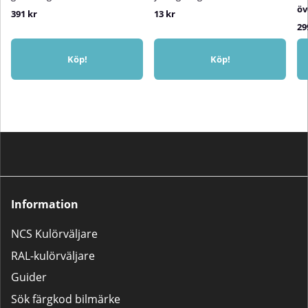
öv
391 kr
13 kr
29
Köp!
Köp!
Information
NCS Kulörväljare
RAL-kulörväljare
Guider
Sök färgkod bilmärke