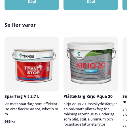
Köp!
Köp!
Se fler varor
Spärrfärg Vit 2,7 L
Plåttakfärg Kirjo Aqua 20
Sn
m
Vit matt spärrfärg som effektivt
Kirjo Aqua 20 Rostskyddsfärg är
isolerar fläckar av sot, nikotin m
en halvmatt plåttakfärg för
Sn
m.
målning utomhus av underlag
vi
som plåt, stål, aluminium och
in
986 kr
förzinkade lättmetallytor.
11