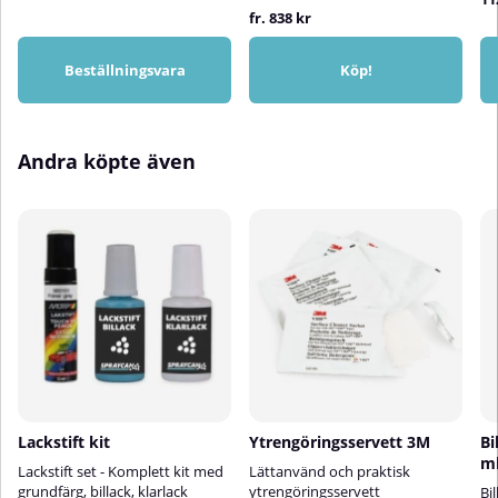
fr. 838 kr
Beställningsvara
Köp!
Andra köpte även
Lackstift kit
Ytrengöringsservett 3M
Bi
m
Lackstift set - Komplett kit med
Lättanvänd och praktisk
grundfärg, billack, klarlack
ytrengöringsservett
Bi