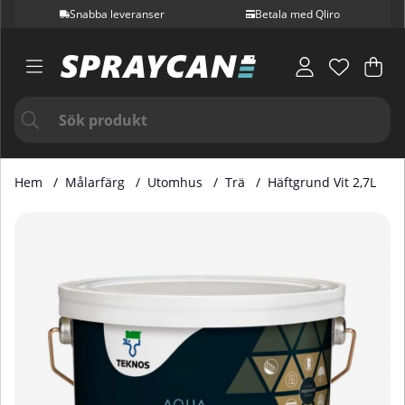
Snabba leveranser
Betala med Qliro
Var
Ant
.
Hem
Målarfärg
Utomhus
Trä
Häftgrund Vit 2,7L
Produktbilder Häftgrund Vit 2,7L