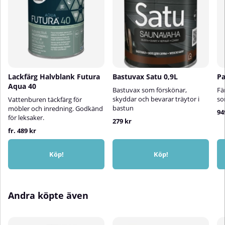
Lackfärg Halvblank Futura
Bastuvax Satu 0,9L
Pa
Aqua 40
Bastuvax som förskönar,
Fä
skyddar och bevarar träytor i
so
Vattenburen täckfärg för
bastun
möbler och inredning. Godkänd
94
för leksaker.
279 kr
fr. 489 kr
Köp!
Köp!
Andra köpte även