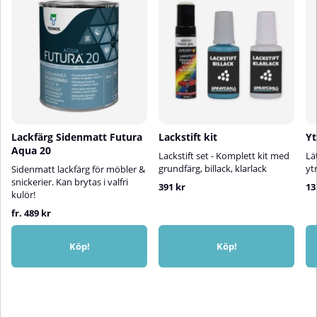
Lackfärg Sidenmatt Futura
Lackstift kit
Yt
Aqua 20
Lackstift set - Komplett kit med
Lä
grundfärg, billack, klarlack
yt
Sidenmatt lackfärg för möbler &
snickerier. Kan brytas i valfri
391 kr
13
kulör!
fr. 489 kr
Köp!
Köp!