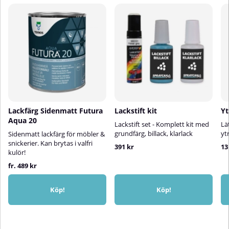
Lackfärg Sidenmatt Futura
Lackstift kit
Yt
Aqua 20
Lackstift set - Komplett kit med
Lä
grundfärg, billack, klarlack
yt
Sidenmatt lackfärg för möbler &
snickerier. Kan brytas i valfri
391 kr
13
kulör!
fr. 489 kr
Köp!
Köp!