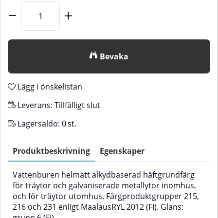
Bevaka
Lägg i önskelistan
Leverans:
Tillfälligt slut
Lagersaldo:
0
st.
Produktbeskrivning
Egenskaper
Vattenburen helmatt alkydbaserad häftgrundfärg
för träytor och galvaniserade metallytor inomhus,
och för träytor utomhus. Färgproduktgrupper 215,
216 och 231 enligt MaalausRYL 2012 (FI). Glans:
grupp 6 (FI).