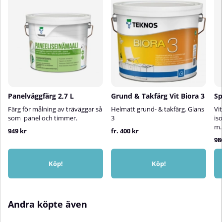
Panelväggfärg 2,7 L
Grund & Takfärg Vit Biora 3
Sp
Färg för målning av träväggar så
Helmatt grund- & takfärg. Glans
Vi
som panel och timmer.
3
is
m.
949 kr
fr. 400 kr
98
Köp!
Köp!
Andra köpte även