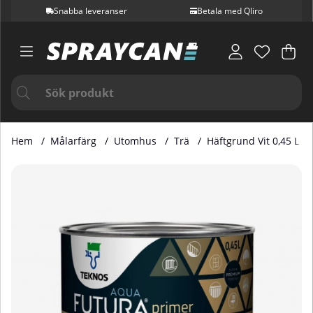
Snabba leveranser
Betala med Qliro
Var
Ant
.
Hem
Målarfärg
Utomhus
Trä
Häftgrund Vit 0,45 L
Produktbilder Häftgrund Vit 0,45 L