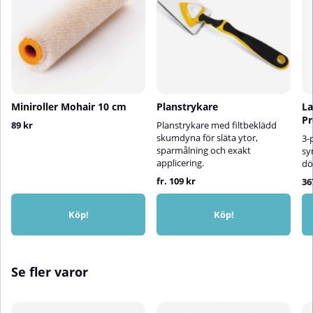
Miniroller Mohair 10 cm
Planstrykare
La
P
89 kr
Planstrykare med filtbeklädd
skumdyna för släta ytor,
3-
sparmålning och exakt
sy
applicering.
dö
fr. 109 kr
36
Köp!
Köp!
Se fler varor