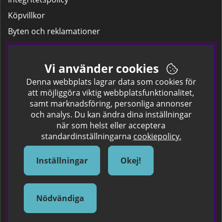
Köpvillkor
Byten och reklamationer
Leverans
Hitta färgkoden på bilen.
Vi använder cookies
Företagskund
Denna webbplats lagrar data som cookies för
att möjliggöra viktig webbplatsfunktionalitet,
samt marknadsföring, personliga annonser
Om oss
och analys. Du kan ändra dina inställningar
när som helst eller acceptera
Kontakta oss
standardinställningarna
cookiepolicy.
Om Spraycan
IKEA Färger
Inställningar
Okej!
Sök Säkerhetsdatablad
Samarbete / Dyhrs Garage
Nödvändiga