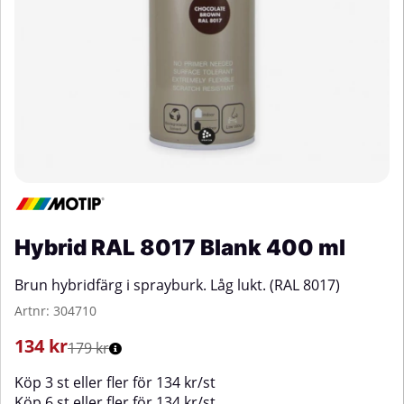
Hybrid RAL 8017 Blank 400 ml
Brun hybridfärg i sprayburk. Låg lukt. (RAL 8017)
Artnr:
304710
134
kr
179 kr
Köp
3 st
eller fler för
134
kr
/
st
Köp
6 st
eller fler för
134
kr
/
st