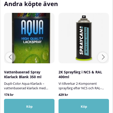
Andra köpte även
Vattenbaserad Spray
2K Sprayfärg i NCS & RAL
Klarlack Blank 350 ml
400ml
Dupli-Color Aqua Klarlack –
Vi tillverkar 2-Komponent
vattenbaserad klarlack med
sprayfärg efter NCS och RAL-
blank finishDupli-Color Aqua är
kulörer.Finns i
174 kr
429 kr
en högkvalitativ, vattenbaserad
glanserna:Sidenmatt ca 35
klarlack i sprayform som både
glansHalvblank ca 60 glansBlank
skyddar och förskönar målade
ca 90 glansSnabbtorkande lack
Köp
Köp
ytor. Den ger en snygg, blank
för ytor av trä, metall, sten &