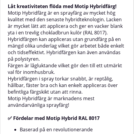
olika underlag vilket gör arbetet
arbetet både enkelt och
Låt kreativiteten flöda med Motip Hybridfärg!
både enkelt och tidseffektivt.
tidseffektivt. Hybridfärgen kan
Hybridfärgen kan även användas
även användas på
Motip Hybridfärg är en sprayfärg av mycket hög
på polystyren.Färgen är
polystyren.Färgen är lågluktande
kvalitet med den senaste hybridteknologin. Lacken
lågluktande vilket gör den till ett
vilket gör den till ett utmärkt val
är mycket lätt att applicera och ger en vacker blank
perfekt val för
för inomhusbruk.Hybridfärgen i
yta i en trevlig chokladbrun kulör (RAL 8017).
inomhusprojekt.Hybridfärgen i
spray torkar snabbt, är reptålig,
Hybridfärgen kan appliceras utan grundfärg på en
spray torkar snabbt, är reptålig,
hållbar, fäster bra och kan enkelt
hållbar, fäster bra och kan enkelt
appliceras över befintliga
mängd olika underlag vilket gör arbetet både enkelt
appliceras över befintliga
färgskikt utan att rinna. ✅
och tidseffektivt. Hybridfärgen kan även användas
färgskikt utan att rinna. ✅
Fördelar med Motip Hybrid
på polystyren.
Fördelar med Motip Hybrid RAL
SilverBaserad på en
Färgen är lågluktande vilket gör den till ett utmärkt
9010Baserad på en
revolutionerande
revolutionerande
hartsteknologiExtremt
val för inomhusbruk.
hartsteknologiExtremt
flexibelUV-beständig och
Hybridfärgen i spray torkar snabbt, är reptålig,
flexibelUV-beständig och
väderbeständigReptåligFör inom-
hållbar, fäster bra och kan enkelt appliceras över
väderbeständigReptåligFör inom-
och utomhusbrukSnygg
befintliga färgskikt utan att rinna.
och utomhusbrukTrevlig vit
silverkulörMotip Hybrid silver är
Motip Hybridfärg är marknadens mest
kulörMotip Hybrid RAL 9010 är
lämplig för användning på en
lämplig för användning på en
mängd olika ytor så
användarvänliga sprayfärg!
mängd olika ytor så
som:MetallStenTräPlastGlasTextilm
som:MetallStenTräPlastGlasTextilmaterialAnvändningInnan
behandlingYtan som ska målas
✅ Fördelar med Motip Hybrid RAL 8017
behandlingYtan som ska målas
ska vara ren, torr och fri från fett.
ska vara ren, torr och fri från fett.
Ta bort löst gammalt lack och
Baserad på en revolutionerande
Ta bort löst gammalt lack och
rost samt slipa