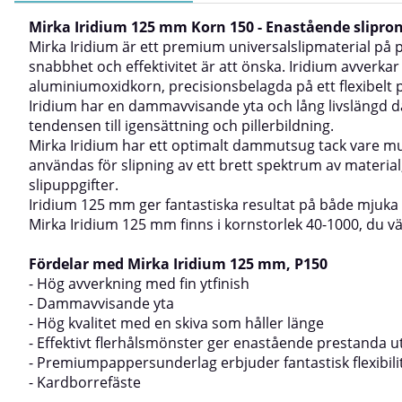
Mirka Iridium 125 mm Korn 150 - Enastående sliprond
Mirka Iridium är ett premium universalslipmaterial på
snabbhet och effektivitet är att önska. Iridium avverkar
aluminiumoxidkorn, precisionsbelagda på ett flexibelt 
Iridium har en dammavvisande yta och lång livslängd d
tendensen till igensättning och pillerbildning.
Mirka Iridium har ett optimalt dammutsug tack vare m
användas för slipning av ett brett spektrum av material,
slipuppgifter.
Iridium 125 mm ger fantastiska resultat på både mjuka oc
Mirka Iridium 125 mm finns i kornstorlek 40-1000, du vä
Fördelar med Mirka Iridium 125 mm, P150
- Hög avverkning med fin ytfinish
- Dammavvisande yta
- Hög kvalitet med en skiva som håller länge
- Effektivt flerhålsmönster ger enastående prestanda u
- Premiumpappersunderlag erbjuder fantastisk flexibili
- Kardborrefäste