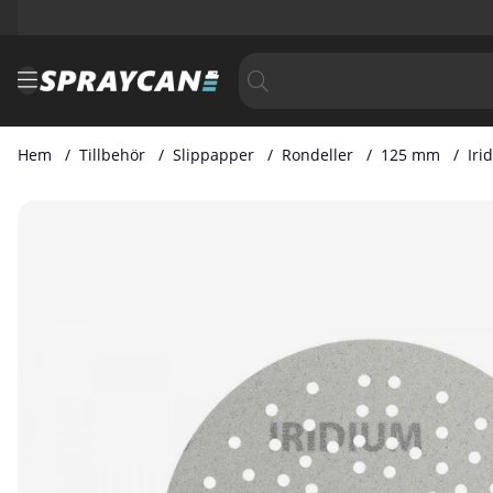
Hem
Tillbehör
Slippapper
Rondeller
125 mm
Iri
Produktbilder Iridium 125 mm Grip 89H 150 Korn