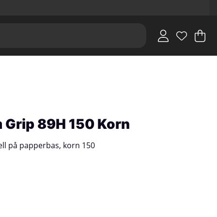
V
An
.
m Grip 89H 150 Korn
ell på papperbas, korn 150