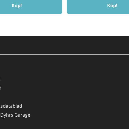
Köp!
Köp!
s
n
tsdatablad
 Dyhrs Garage