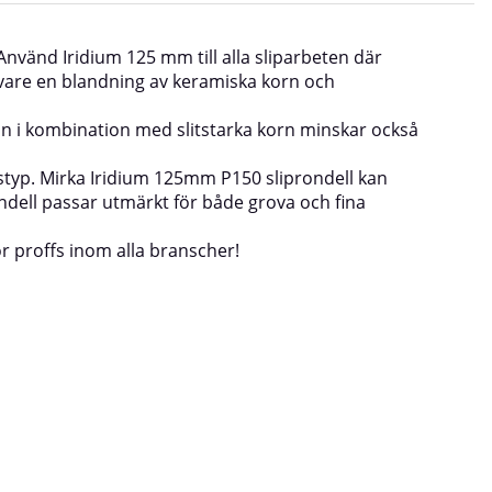
nvänd Iridium 125 mm till alla sliparbeten där
ck vare en blandning av keramiska korn och
n i kombination med slitstarka korn minskar också
typ. Mirka Iridium 125mm P150 sliprondell kan
rondell passar utmärkt för både grova och fina
ör proffs inom alla branscher!