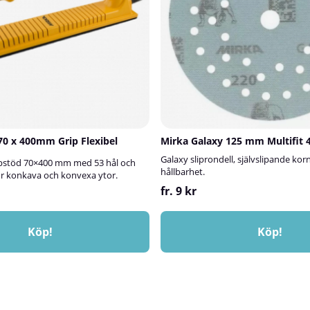
70 x 400mm Grip Flexibel
Mirka Galaxy 125 mm Multifit 
Galaxy sliprondell, självslipande kor
lipstöd 70×400 mm med 53 hål och
hållbarhet.
ör konkava och konvexa ytor.
fr. 9 kr
Köp!
Köp!