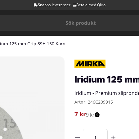
Snabba leveranser
Betala med Qliro
dium 125 mm Grip 89H 150 Korn
Iridium 125 m
Iridium - Premium sliprond
Artnr:
246C209915
7
kr
9 kr