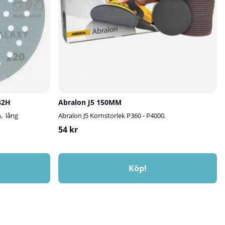
42H
Abralon J5 150MM
n, lång
Abralon J5 Kornstorlek P360 - P4000.
54 kr
Köp!