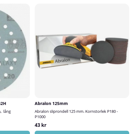
42H
Abralon 125mm
n, lång
Abralon sliprondell 125 mm. Kornstorlek P180 -
P1000
43 kr