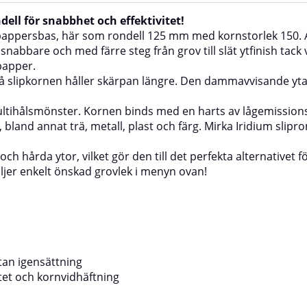
ell för snabbhet och effektivitet!
 pappersbas, här som rondell 125 mm med kornstorlek 150. A
 snabbare och med färre steg från grov till slät ytfinish ta
papper.
å slipkornen håller skärpan längre. Den dammavvisande yta
ultihålsmönster. Kornen binds med en harts av lågemissions
 bland annat trä, metall, plast och färg. Mirka Iridium slip
h hårda ytor, vilket gör den till det perfekta alternativet f
ljer enkelt önskad grovlek i menyn ovan!
tan igensättning
tet och kornvidhäftning