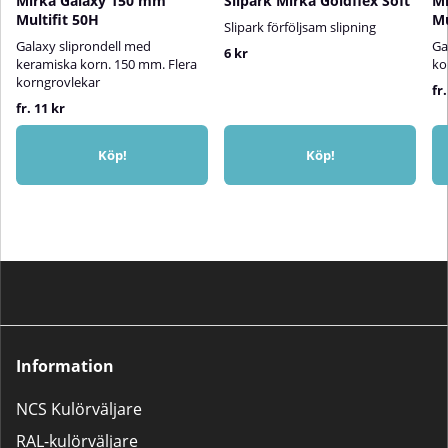
Mirka Galaxy 150 mm
Slipark Mirka Goldflex Soft
Mi
Multifit 50H
Mu
Slipark förföljsam slipning
Galaxy sliprondell med
Ga
6 kr
keramiska korn. 150 mm. Flera
ko
korngrovlekar
fr.
fr. 11 kr
Köp!
Köp!
Information
NCS Kulörväljare
RAL-kulörväljare