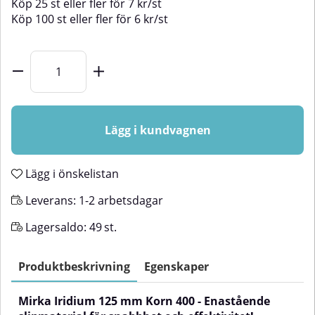
Köp
25 st
eller fler för
7
kr
/
st
Köp
100 st
eller fler för
6
kr
/
st
Lägg i kundvagnen
Lägg i önskelistan
Leverans:
1-2 arbetsdagar
Lagersaldo:
49
st.
Produktbeskrivning
Egenskaper
Mirka Iridium 125 mm Korn 400 - Enastående