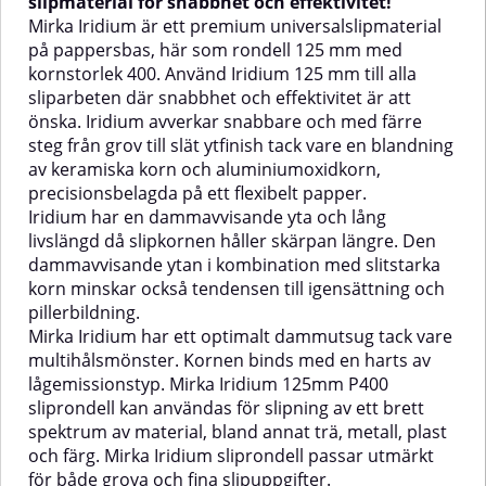
slipmaterial för snabbhet och effektivitet!
Mirka Iridium är ett premium universalslipmaterial
på pappersbas, här som rondell 125 mm med
kornstorlek 400. Använd Iridium 125 mm till alla
sliparbeten där snabbhet och effektivitet är att
önska. Iridium avverkar snabbare och med färre
steg från grov till slät ytfinish tack vare en blandning
av keramiska korn och aluminiumoxidkorn,
precisionsbelagda på ett flexibelt papper.
Iridium har en dammavvisande yta och lång
livslängd då slipkornen håller skärpan längre. Den
dammavvisande ytan i kombination med slitstarka
korn minskar också tendensen till igensättning och
pillerbildning.
Mirka Iridium har ett optimalt dammutsug tack vare
multihålsmönster. Kornen binds med en harts av
lågemissionstyp. Mirka Iridium 125mm P400
sliprondell kan användas för slipning av ett brett
spektrum av material, bland annat trä, metall, plast
och färg. Mirka Iridium sliprondell passar utmärkt
för både grova och fina slipuppgifter.