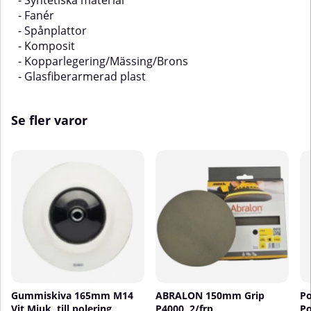
- Syntetiska material
- Fanér
- Spånplattor
- Komposit
- Kopparlegering/Mässing/Brons
- Glasfiberarmerad plast
Se fler varor
Gummiskiva 165mm M14
ABRALON 150mm Grip
Po
Vit Mjuk, till polering
P4000, 2/frp
Po