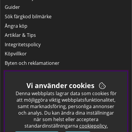
Guider
Sök färgkod bilmärke
Ångra köp
Artiklar & Tips
Integritetspolicy
Köpvillkor
Byten och reklamationer
Leverans
Hitta färgkoden på bilen.
Vi använder cookies
Företagskund
Denna webbplats lagrar data som cookies för
att möjliggöra viktig webbplatsfunktionalitet,
samt marknadsföring, personliga annonser
Om oss
och analys. Du kan ändra dina inställningar
när som helst eller acceptera
Kontakta oss
standardinställningarna
cookiepolicy.
Om Spraycan