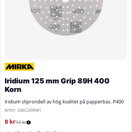
Iridium 125 mm Grip 89H 400
Korn
Iridium sliprondell av hög kvalitet på papperbas. P400
Artnr:
246C209941
8
kr
10 kr