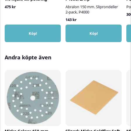
475 kr
Abralon 150 mm. Sliprondeller
Po
2-pack, P4000
30
143 kr
Köp!
Köp!
Andra köpte även