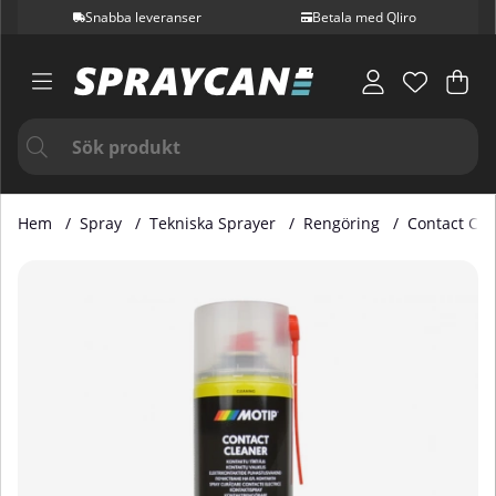
Snabba leveranser
Betala med Qliro
Var
Ant
.
Hem
Spray
Tekniska Sprayer
Rengöring
Contact Cle
Produktbilder Contact Cleaner 500 ml