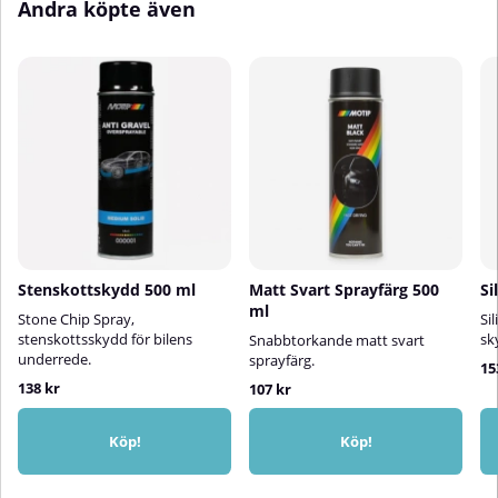
Andra köpte även
Använd inte på ytor som ska
målas eller limmas, eftersom
silikon kan förhindra god
vidhäftning.Med Motip
Silikonspray får du en pålitlig,
enkel och mångsidig lösning för
att skydda och bevara gummi-
och plastdelar i både fordon,
maskiner och vardagsbruk.
Stenskottskydd 500 ml
Matt Svart Sprayfärg 500
Si
ml
Stone Chip Spray,
Si
stenskottsskydd för bilens
sk
Snabbtorkande matt svart
underrede.
sprayfärg.
15
138 kr
107 kr
Köp!
Köp!