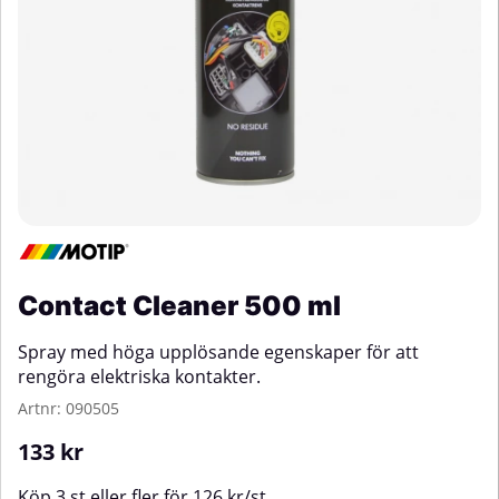
Contact Cleaner 500 ml
Spray med höga upplösande egenskaper för att
rengöra elektriska kontakter.
Artnr:
090505
133
kr
Köp
3 st
eller fler för
126
kr
/
st