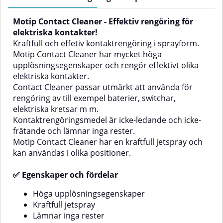
vilket bidrar till förbättrad
trädgårdsredskap,
acceleration och minskade
jordbruksmaskiner och andra
Motip Contact Cleaner - Effektiv rengöring för
avgasutsläpp.Rengöringsmedlet
motordrivna fordon.Motip
verkar effektivt utan att lämna
Engine Cleaner har höga
elektriska kontakter!
rester och hjälper samtidigt till att
upplösningsegenskaper, lämnar
Kraftfull och effetiv kontaktrengöring i sprayform.
förhindra uppbyggnad av nya
inga rester, och är varken
Motip Contact Cleaner har mycket höga
hartsavlagringar. Tack vare den
ledande eller frätande. Genom att
upplösningsegenskaper och rengör effektivt olika
praktiska 360°-ventilen kan
hålla motorn ren bidrar du till
elektriska kontakter.
produkten användas i flera
längre livslängd och förbättrar
positioner, vilket gör
funktionen hos elektroniska
Contact Cleaner passar utmärkt att använda för
appliceringen smidig även i
kopplingar.✅ FördelarLöser
rengöring av till exempel baterier, switchar,
svåråtkomliga utrymmen.✅
effektivt upp smuts, olja och
elektriska kretsar m m.
Fördelar• Snabbverkande effekt•
avlagringarLämnar inga rester
Kontaktrengöringsmedel är icke-ledande och icke-
e Lämnar
Lämnar inga rester• Förhindrar
efter sköljningIcke-ledande och
hartsavlagringar• Utrustad med
säker för elektroniska
frätande och lämnar inga rester.
360°-ventil💡 Tips• Använd
komponenterMotverkar
Motip Contact Cleaner har en kraftfull jetspray och
mrådenMotip
produkten regelbundet för att
rostDimmigt spraymönster för
kan användas i olika positioner.
motverka nya avlagringar• Följ
jämn
alltid fordonstillverkarens
appliceringAnvändningsområdenMo
✅ Egenskaper och fördelar
amperPlåt
rekommendationer för bästa
Engine Cleaner passar för
resultat⚠️ OBS• Endast för
rengöring av motorer inom flera
områden:Personbilar och
Höga upplösningsegenskaper
yrkesmässigt bruk• Läs alltid
transportfordonJordbruksmaskiner
anvisningarna på förpackningen
Kraftfull jetspray
trädgårdsredskapAnläggnings-
före användningAnvändning•
Lämnar inga rester
och
Burken bör ha rumstemperatur•