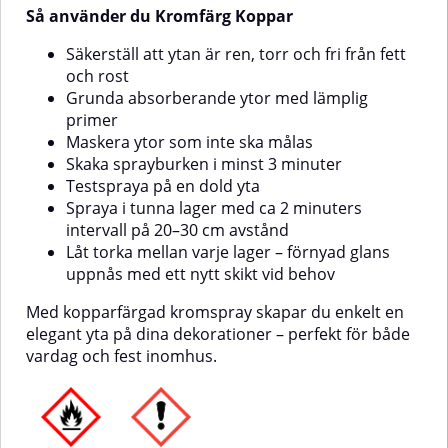
målas.Skaka burken i minst 3
Så använder du Kromfärg Koppar
minuter.Testspraya på en dold
yta.Håll ett avstånd på ca 20–30
Säkerställ att ytan är ren, torr och fri från fett
cm.Spraya i tunna lager med 2
och rost
minuters mellanrum.För att
Grunda absorberande ytor med lämplig
återställa glansen – applicera ett
nytt lager effektspray vid behov.
primer
Maskera ytor som inte ska målas
Skaka sprayburken i minst 3 minuter
Testspraya på en dold yta
Spraya i tunna lager med ca 2 minuters
intervall på 20–30 cm avstånd
Låt torka mellan varje lager – förnyad glans
uppnås med ett nytt skikt vid behov
Med kopparfärgad kromspray skapar du enkelt en
elegant yta på dina dekorationer – perfekt för både
vardag och fest inomhus.