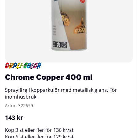
Chrome Copper 400 ml
Sprayfärg i kopparkulör med metallisk glans. För
inomhusbruk.
Artnr:
322679
143
kr
Köp
3 st
eller fler för
136
kr
/
st
Köp
6 st
eller fler för
129
kr
/
st