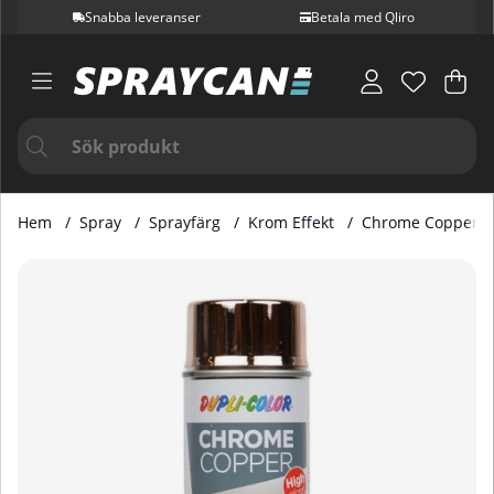
Snabba leveranser
Betala med Qliro
Var
Ant
.
Hem
Spray
Sprayfärg
Krom Effekt
Chrome Copper 4
Produktbilder Chrome Copper 400 ml