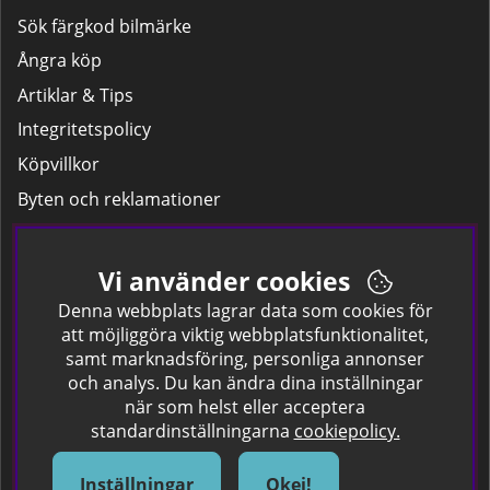
Sök färgkod bilmärke
Ångra köp
Artiklar & Tips
Integritetspolicy
Köpvillkor
Byten och reklamationer
Leverans
Hitta färgkoden på bilen.
Vi använder cookies
Företagskund
Denna webbplats lagrar data som cookies för
att möjliggöra viktig webbplatsfunktionalitet,
samt marknadsföring, personliga annonser
Om oss
och analys. Du kan ändra dina inställningar
när som helst eller acceptera
Kontakta oss
standardinställningarna
cookiepolicy.
Om Spraycan
IKEA Färger
Inställningar
Okej!